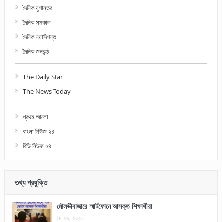
দৈনিক যুগান্তর
দৈনিক সমকাল
দৈনিক নয়াদিগন্ত
দৈনিক জনকন্ঠ
The Daily Star
The News Today
প্রথম আলো
বাংলা নিউজ ২৪
বিডি নিউজ ২৪
তথ্য প্রযুক্তি
মৌলভীবাজারে স্মার্টফোনে আসক্ত শিক্ষার্থীরা
মে ২৯, ২০২১