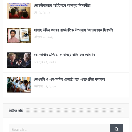
মৌলভীবাজারে স্মার্টফোনে আসক্ত শিক্ষার্থীরা
মে ২৯, ২০২১
সালাহ উদ্দিন শুভ্রর রাজনৈতিক উপন্যাস ‘অন্যমনস্ক দিনগুলি’
এপ্রিল ১০, ২০২১
কে কোথায় এগিয়ে- ৫ রাজ্যে বাকি ফল ঘোষণার
নভেম্বর ০৫, ২০২০
জেএসসি ও এসএসসির রেজাল্টে হবে এইচএসির ফলাফল
অক্টোবর ০৭, ২০২০
নিউজ সার্চ