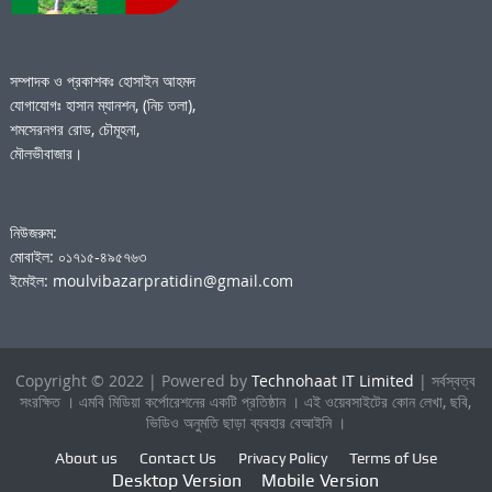
সম্পাদক ও প্রকাশকঃ হোসাইন আহমদ
যোগাযোগঃ হাসান ম্যানশন, (নিচ তলা),
শমসেরনগর রোড, চৌমূহনা,
মৌলভীবাজার।
নিউজরুম:
মোবাইল: ০১৭১৫-৪৯৫৭৬৩
ইমেইল: moulvibazarpratidin@gmail.com
Copyright © 2022 | Powered by
Technohaat IT Limited
| সর্বস্বত্ব
সংরক্ষিত । এমবি মিডিয়া কর্পোরেশনের একটি প্রতিষ্ঠান । এই ওয়েবসাইটের কোন লেখা, ছবি,
ভিডিও অনুমতি ছাড়া ব্যবহার বেআইনি ।
About us
Contact Us
Privacy Policy
Terms of Use
Desktop Version
Mobile Version