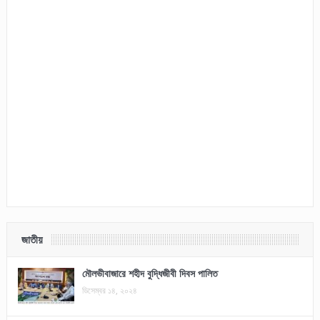
জাতীয়
মৌলভীবাজারে শহীদ বুদ্ধিজীবী দিবস পালিত
ডিসেম্বর ১৪, ২০২৪