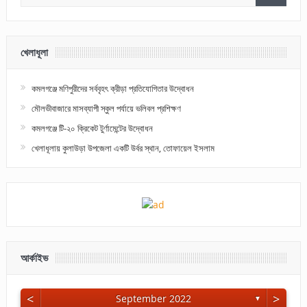
খেলাধূলা
কমলগঞ্জে মণিপুরীদের সর্ববৃহৎ ক্রীড়া প্রতিযোগিতার উদ্বোধন
মৌলভীবাজারে মাসব্যাপী স্কুল পর্যায়ে ভলিবল প্রশিক্ষণ
কমলগঞ্জে টি-২০ ক্রিকেট টুর্ণামেন্টের উদ্বোধন
খেলাধূলায় কুলাউড়া উপজেলা একটি উর্বর স্থান, তোফায়েল ইসলাম
আর্কাইভ
<
>
September 2022
▼