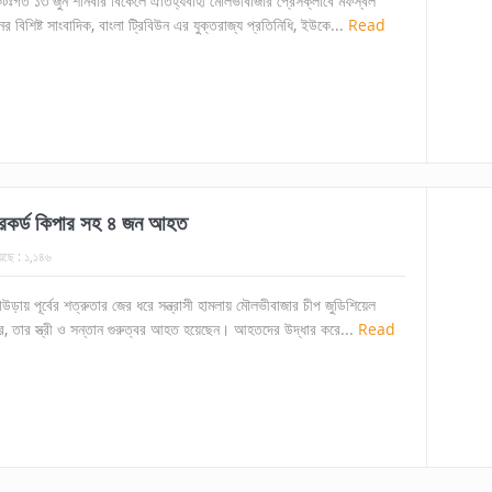
টঃগত ১৩ জুন শনিবার বিকেলে ঐতিহ্যবাহী মৌলভীবাজার প্রেসক্লাবে মফস্বল
ের বিশিষ্ট সাংবাদিক, বাংলা ট্রিবিউন এর যুক্তরাজ্য প্রতিনিধি, ইউকে...
Read
 রেকর্ড কিপার সহ ৪ জন আহত
েছে :
১,১৪৬
লাউড়ায় পূর্বের শত্রুতার জের ধরে সন্ত্রাসী হামলায় মৌলভীবাজার চীপ জুডিশিয়েল
, তার স্ত্রী ও সন্তান গুরুত্বর আহত হয়েছেন। আহতদের উদ্ধার করে...
Read