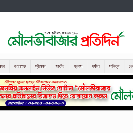
নগর
কমলগঞ্জ
শ্রীমঙ্গল
জাতীয়
প্রবাস
পর্যটন
সাহিত্য
খে