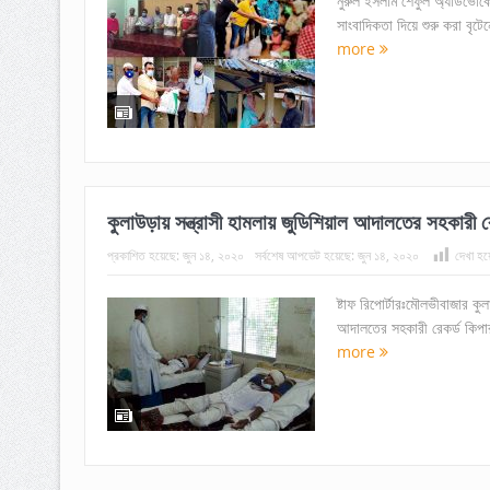
নুরুল ইসলাম শেফুল অ্যাডভোকে
সাংবাদিকতা দিয়ে শুরু করা বৃটেন
more
কুলাউড়ায় সন্ত্রাসী হামলায় জুডিশিয়াল আদালতের সহকারী
প্রকাশিত হয়েছে:
জুন ১৪, ২০২০
সর্বশেষ আপডেট হয়েছে:
জুন ১৪, ২০২০
দেখা হয়
ষ্টাফ রিপোর্টারঃমৌলভীবাজার কু
আদালতের সহকারী রেকর্ড কিপার
more