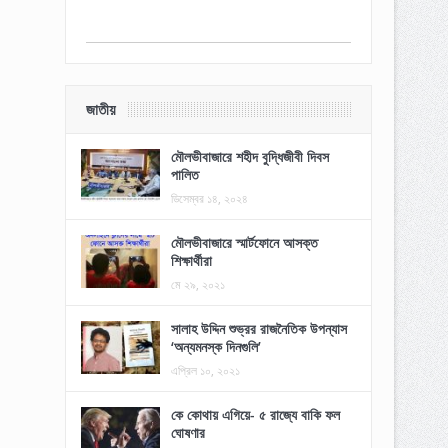
জাতীয়
মৌলভীবাজারে শহীদ বুদ্ধিজীবী দিবস
পালিত
ডিসেম্বর ১৪, ২০২৪
মৌলভীবাজারে স্মার্টফোনে আসক্ত
শিক্ষার্থীরা
মে ২৯, ২০২১
সালাহ উদ্দিন শুভ্রর রাজনৈতিক উপন্যাস
‘অন্যমনস্ক দিনগুলি’
এপ্রিল ১০, ২০২১
কে কোথায় এগিয়ে- ৫ রাজ্যে বাকি ফল
ঘোষণার