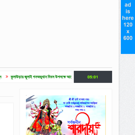
জুলাই গনঅভূথান দিবস উপলক্ষে আলোচনা সভা
জুলাই গণ অভ্যুত্থান দিবসে মৌলভীবাজারে নানা কর্
05:01