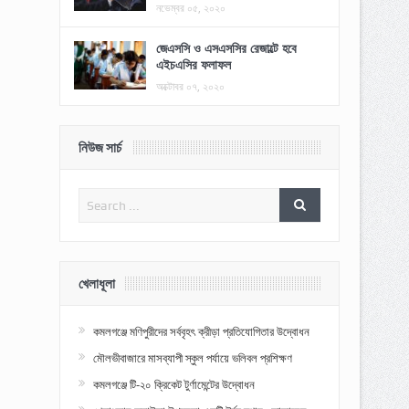
নভেম্বর ০৫, ২০২০
জেএসসি ও এসএসসির রেজাল্টে হবে
এইচএসির ফলাফল
অক্টোবর ০৭, ২০২০
নিউজ সার্চ
খেলাধূলা
কমলগঞ্জে মণিপুরীদের সর্ববৃহৎ ক্রীড়া প্রতিযোগিতার উদ্বোধন
মৌলভীবাজারে মাসব্যাপী স্কুল পর্যায়ে ভলিবল প্রশিক্ষণ
কমলগঞ্জে টি-২০ ক্রিকেট টুর্ণামেন্টের উদ্বোধন