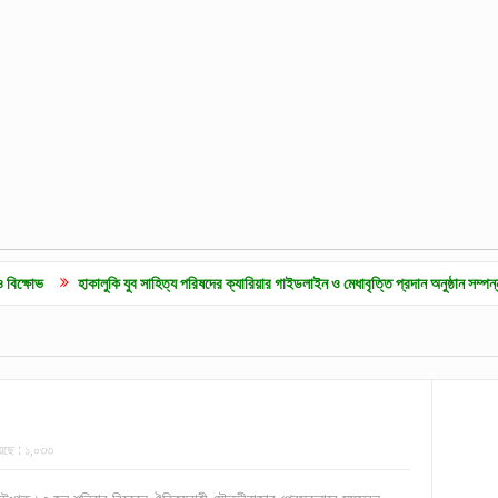
কালুকি যুব সাহিত্য পরিষদের ক্যারিয়ার গাইডলাইন ও মেধাবৃত্তি প্রদান অনুষ্ঠান সম্পন্ন
কুলাউড়ায় 
েছে :
১,০৩৩