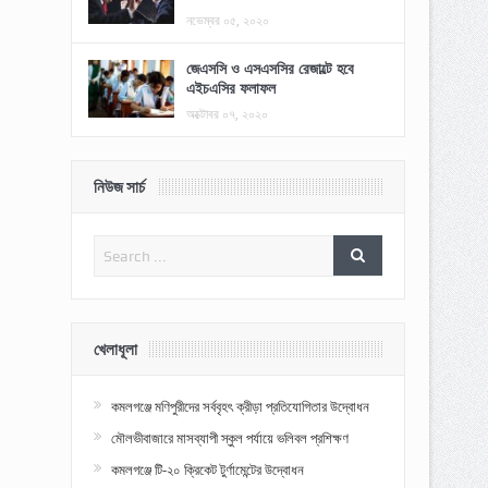
নভেম্বর ০৫, ২০২০
জেএসসি ও এসএসসির রেজাল্টে হবে
এইচএসির ফলাফল
অক্টোবর ০৭, ২০২০
নিউজ সার্চ
খেলাধূলা
কমলগঞ্জে মণিপুরীদের সর্ববৃহৎ ক্রীড়া প্রতিযোগিতার উদ্বোধন
মৌলভীবাজারে মাসব্যাপী স্কুল পর্যায়ে ভলিবল প্রশিক্ষণ
কমলগঞ্জে টি-২০ ক্রিকেট টুর্ণামেন্টের উদ্বোধন