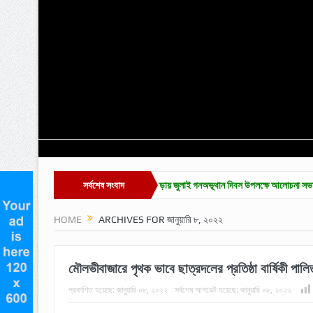
ন অনুষ্ঠান সম্পন্ন
কুলাউড়ায় জুলাই গনঅভূথান দিবস উপলক্ষে আলোচনা সভা
সর্বশেষ সংবাদ
জুলাই গণ অভ্
HOME
ARCHIVES FOR জানুয়ারি ৮, ২০২২
মৌলভীবাজারে পৃথক ভাবে ছাত্রদলের প্রতিষ্ঠা বার্ষিকী পালি
প্রকাশিত হয়েছে:
জানুয়ারি ০৮, ২০২২
সর্বশেষ আপডেট হয়েছে:
জানুয়ারি ০৮, ২০২২