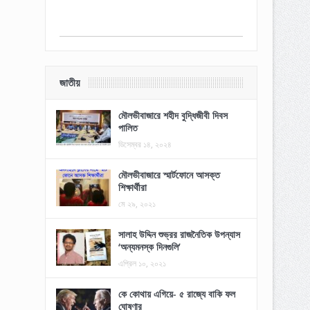
জাতীয়
মৌলভীবাজারে শহীদ বুদ্ধিজীবী দিবস
পালিত
ডিসেম্বর ১৪, ২০২৪
মৌলভীবাজারে স্মার্টফোনে আসক্ত
শিক্ষার্থীরা
মে ২৯, ২০২১
সালাহ উদ্দিন শুভ্রর রাজনৈতিক উপন্যাস
‘অন্যমনস্ক দিনগুলি’
এপ্রিল ১০, ২০২১
কে কোথায় এগিয়ে- ৫ রাজ্যে বাকি ফল
ঘোষণার