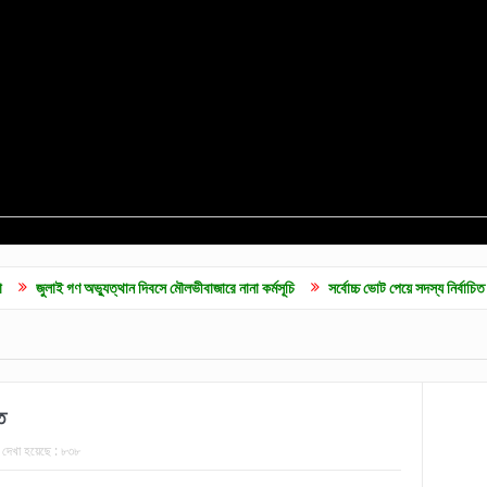
যুত্থান দিবসে মৌলভীবাজারে নানা কর্মসূচি
সর্বোচ্চ ভোট পেয়ে সদস্য নির্বাচিত হলেন ব্যারিস্টার 
ত
দেখা হয়েছে :
৮৩৮