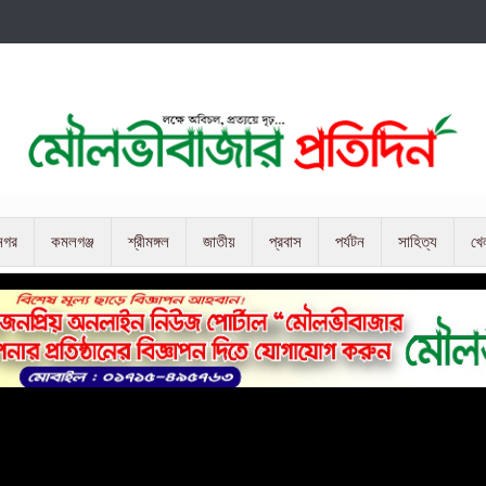
নগর
কমলগঞ্জ
শ্রীমঙ্গল
জাতীয়
প্রবাস
পর্যটন
সাহিত্য
খে