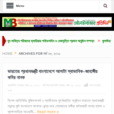
Menu
 সাহিত্য পরিষদের ক্যারিয়ার গাইডলাইন ও মেধাবৃত্তি প্রদান অনুষ্ঠান সম্পন্ন
কুলাউড়ায় জুলাই গন
HOME
ARCHIVES FOR মার্চ ২৮, ২০২১
ভারতের প্রধানমন্ত্রী বাংলাদেশে আসাটা স্বাভাবিক–জাহাঙ্গীর
কবির নানক
প্রকাশিত হয়েছে:
মার্চ ২৮, ২০২১
সর্বশেষ আপডেট হয়েছে:
মার্চ ২৮, ২০২১
দেখা হয়েছে :
৯২৬
বিশেষ প্রতিনিধিঃ মুজিবশতবর্ষ ও স্বাধীনতার সুবর্ণজয়ন্তি অনুষ্ঠানে ভারতের প্রধানমন্ত্রী
নরেন্দ্র মুদি বাংলাদেশে আশাকে কেন্দ্র করে হেফাজতের কর্মীরা হাটহাজারী থানায় হামলা ও
ব্রাক্ষণবাড়িয়া আওয়ামী...
Read more