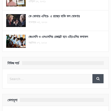
এপ্রিল ১০, ২০২১
কে কোথায় এগিয়ে- ৫ রাজ্যে বাকি ফল ঘোষণার
নভেম্বর ০৫, ২০২০
জেএসসি ও এসএসসির রেজাল্টে হবে এইচএসির ফলাফল
অক্টোবর ০৭, ২০২০
নিউজ সার্চ
খেলাধূলা