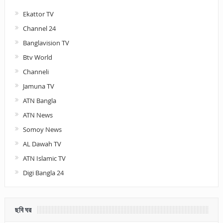
Ekattor TV
Channel 24
Banglavision TV
Btv World
Channeli
Jamuna TV
ATN Bangla
ATN News
Somoy News
AL Dawah TV
ATN Islamic TV
Digi Bangla 24
ছবি ঘর