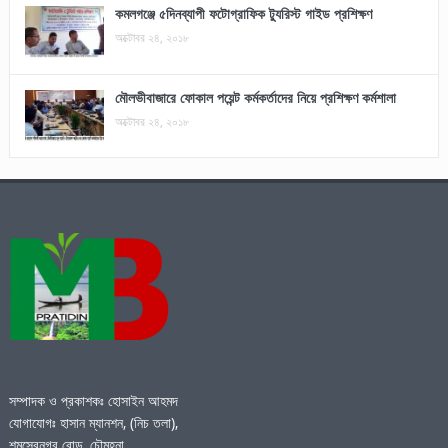
কমলগঞ্জে ৫দিনব্যাপী ফটোগ্রাফিক ট্যুরিস্ট গাইড প্রশিক্ষণ
অক্টোবর ২৪, ২০১৮
মৌলভীবাজারে ফোকাল পয়েন্ট কর্মকর্তাদের নিয়ে প্রশিক্ষণ কর্মশালা
অক্টোবর ২৪, ২০১৮
সম্পাদক ও প্রকাশকঃ হোসাইন আহমদ
যোগাযোগঃ হাসান ম্যানশন, (নিচ তলা),
শমসেরনগর রোড, চৌমূহনা,