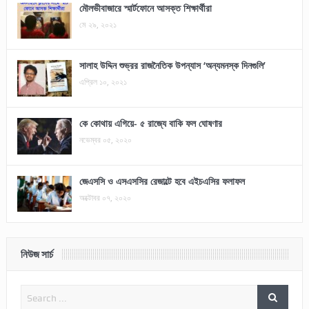
মৌলভীবাজারে স্মার্টফোনে আসক্ত শিক্ষার্থীরা
মে ২৯, ২০২১
সালাহ উদ্দিন শুভ্রর রাজনৈতিক উপন্যাস ‘অন্যমনস্ক দিনগুলি’
এপ্রিল ১০, ২০২১
কে কোথায় এগিয়ে- ৫ রাজ্যে বাকি ফল ঘোষণার
নভেম্বর ০৫, ২০২০
জেএসসি ও এসএসসির রেজাল্টে হবে এইচএসির ফলাফল
অক্টোবর ০৭, ২০২০
নিউজ সার্চ