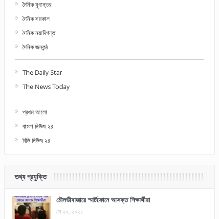
দৈনিক যুগান্তর
দৈনিক সমকাল
দৈনিক নয়াদিগন্ত
দৈনিক জনকন্ঠ
The Daily Star
The News Today
প্রথম আলো
বাংলা নিউজ ২৪
বিডি নিউজ ২৪
তথ্য প্রযুক্তি
মৌলভীবাজারে স্মার্টফোনে আসক্ত শিক্ষার্থীরা
মে ২৯, ২০২১