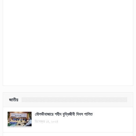
জাতীয়
মৌলভীবাজারে শহীদ বুদ্ধিজীবী দিবস পালিত
ডিসেম্বর ১৪, ২০২৪