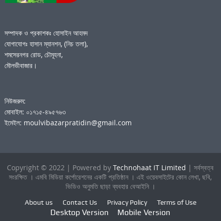
সম্পাদক ও প্রকাশকঃ হোসাইন আহমদ
যোগাযোগঃ হাসান ম্যানশন, (নিচ তলা),
শমসেরনগর রোড, চৌমূহনা,
মৌলভীবাজার।
নিউজরুম:
মোবাইল: ০১৭১৫-৪৯৫৭৬৩
ইমেইল: moulvibazarpratidin@gmail.com
Copyright © 2022 | Powered by
Technohaat IT Limited
| সর্বস্বত্ব
সংরক্ষিত । এমবি মিডিয়া কর্পোরেশনের একটি প্রতিষ্ঠান । এই ওয়েবসাইটের কোন লেখা, ছবি,
ভিডিও অনুমতি ছাড়া ব্যবহার বেআইনি ।
About us
Contact Us
Privacy Policy
Terms of Use
Desktop Version
Mobile Version