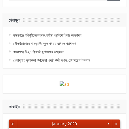
খেলাধূলা
কমলগঞ্জে মণিপুরীদের সর্ববৃহৎ ক্রীড়া প্রতিযোগিতার উদ্বোধন
মৌলভীবাজারে মাসব্যাপী স্কুল পর্যায়ে ভলিবল প্রশিক্ষণ
কমলগঞ্জে টি-২০ ক্রিকেট টুর্ণামেন্টের উদ্বোধন
খেলাধূলায় কুলাউড়া উপজেলা একটি উর্বর স্থান, তোফায়েল ইসলাম
আর্কাইভ
<
>
January 2020
▼