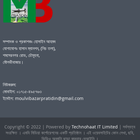
সম্পাদক ও প্রকাশকঃ হোসাইন আহমদ
যোগাযোগঃ হাসান ম্যানশন, (নিচ তলা),
শমসেরনগর রোড, চৌমূহনা,
মৌলভীবাজার।
নিউজরুম:
মোবাইল: ০১৭১৫-৪৯৫৭৬৩
ইমেইল: moulvibazarpratidin@gmail.com
Copyright © 2022 | Powered by
Technohaat IT Limited
| সর্বস্বত্ব
সংরক্ষিত । এমবি মিডিয়া কর্পোরেশনের একটি প্রতিষ্ঠান । এই ওয়েবসাইটের কোন লেখা, ছবি,
ভিডিও অনুমতি ছাড়া ব্যবহার বেআইনি ।