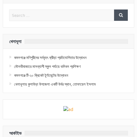
খেলাধূলা
কমলগঞ্জে মণিপুরীদের সর্ববৃহৎ ক্রীড়া প্রতিযোগিতার উদ্বোধন
মৌলভীবাজারে মাসব্যাপী স্কুল পর্যায়ে ভলিবল প্রশিক্ষণ
কমলগঞ্জে টি-২০ ক্রিকেট টুর্ণামেন্টের উদ্বোধন
খেলাধূলায় কুলাউড়া উপজেলা একটি উর্বর স্থান, তোফায়েল ইসলাম
আর্কাইভ