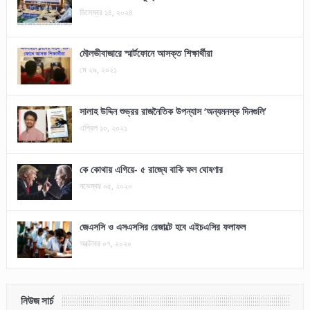
ডিসেম্বর ১৪, ২০২৪
মৌলভীবাজারে স্মার্টফোনে আসক্ত শিক্ষার্থীরা
মে ২৯, ২০২১
সালাহ উদ্দিন শুভ্রর রাজনৈতিক উপন্যাস ‘অন্যমনস্ক দিনগুলি’
এপ্রিল ১০, ২০২১
কে কোথায় এগিয়ে- ৫ রাজ্যে বাকি ফল ঘোষণার
নভেম্বর ০৫, ২০২০
জেএসসি ও এসএসসির রেজাল্টে হবে এইচএসির ফলাফল
অক্টোবর ০৭, ২০২০
নিউজ সার্চ