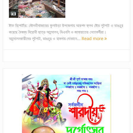
ষ্টাফ রিপোর্টার: মৌলভীবাজারের কুলাউড়া উপজেলায় আরশদ ক্লথ ষ্টোর লুটপাট ও ভাঙচুর
করেছে বৈষম্য বিরোধী ছাত্র আন্দোলন, বিএনপি ও জামায়াতের নেতাকর্মীরা।
আন্দোলনকারীদের লুটপাট, ভাঙচুর ও হামলায় দোকানে...
Read more