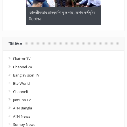
জেলা আইনজীবি
মৌলভীবাজার মাসব্যাপি ফুল গাছ রোপন কর্মসূচির
মৌলভীবাজারে কম
উদ্বোধন
আলোচনা ও পুরস
টিভি লিংক
Ekattor TV
Channel 24
Banglavision TV
Btv World
Channeli
Jamuna TV
ATN Bangla
ATN News
Somoy News