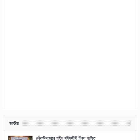
জাতীয়
মৌলভীবাজারে শহীদ বুদ্ধিজীবী দিবস পালিত