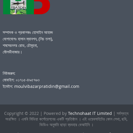
সম্পাদক ও প্রকাশকঃ হোসাইন আহমদ
যোগাযোগঃ হাসান ম্যানশন, (নিচ তলা),
শমসেরনগর রোড, চৌমূহনা,
মৌলভীবাজার।
নিউজরুম:
মোবাইল: ০১৭১৫-৪৯৫৭৬৩
ইমেইল: moulvibazarpratidin@gmail.com
Copyright © 2022 | Powered by
Technohaat IT Limited
| সর্বস্বত্ব
সংরক্ষিত । এমবি মিডিয়া কর্পোরেশনের একটি প্রতিষ্ঠান । এই ওয়েবসাইটের কোন লেখা, ছবি,
ভিডিও অনুমতি ছাড়া ব্যবহার বেআইনি ।