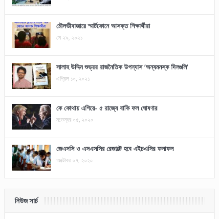
মৌলভীবাজারে স্মার্টফোনে আসক্ত শিক্ষার্থীরা
মে ২৯, ২০২১
সালাহ উদ্দিন শুভ্রর রাজনৈতিক উপন্যাস ‘অন্যমনস্ক দিনগুলি’
এপ্রিল ১০, ২০২১
কে কোথায় এগিয়ে- ৫ রাজ্যে বাকি ফল ঘোষণার
নভেম্বর ০৫, ২০২০
জেএসসি ও এসএসসির রেজাল্টে হবে এইচএসির ফলাফল
অক্টোবর ০৭, ২০২০
নিউজ সার্চ