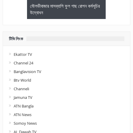
জেলা আইনজীবি
মৌলভীবাজার মাসব্যাপি ফুল গাছ রোপন কর্মসূচির
মৌলভীবাজারে কম
উদ্বোধন
আলোচনা ও পুরস
টিভি লিংক
Ekattor TV
Channel 24
Banglavision TV
Btv World
Channeli
Jamuna TV
ATN Bangla
ATN News
Somoy News
AL Dawah TV