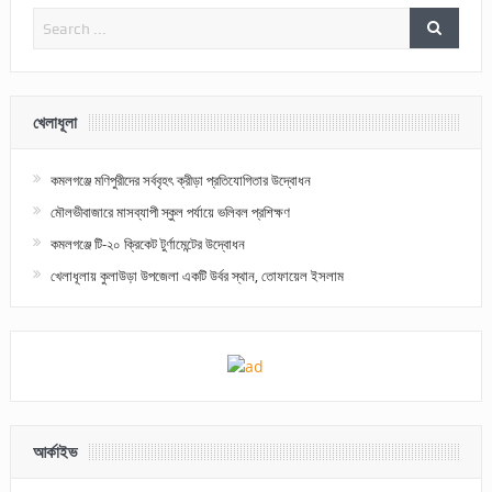
খেলাধূলা
কমলগঞ্জে মণিপুরীদের সর্ববৃহৎ ক্রীড়া প্রতিযোগিতার উদ্বোধন
মৌলভীবাজারে মাসব্যাপী স্কুল পর্যায়ে ভলিবল প্রশিক্ষণ
কমলগঞ্জে টি-২০ ক্রিকেট টুর্ণামেন্টের উদ্বোধন
খেলাধূলায় কুলাউড়া উপজেলা একটি উর্বর স্থান, তোফায়েল ইসলাম
আর্কাইভ