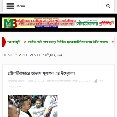
Menu
কর্মসূচি
সর্বোচ্চ ভোট পেয়ে সদস্য নির্বাচিত হলেন ব্যারিস্টার ফয়েজ উদ্দিন আহমদ
মৌলভীবাজা
HOME
ARCHIVES FOR এপ্রিল ২, ২০২৪
মৌলভীবাজারে তাভাস ফ্যাশন এর উদ্বোধন
প্রকাশিত হয়েছে:
এপ্রিল ০২, ২০২৪
সর্বশেষ আপডেট হয়েছে:
এপ্রিল ০২, ২০২৪
দেখা
হয়েছে :
৭৯৯