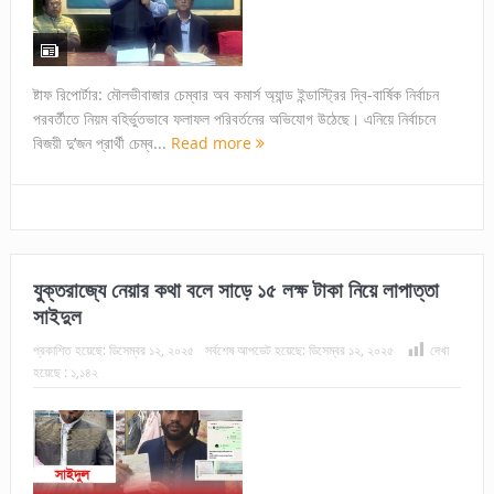
ষ্টাফ রিপোর্টার: মৌলভীবাজার চেম্বার অব কমার্স অ্যান্ড ইন্ডাস্ট্রির দ্বি-বার্ষিক নির্বাচন
পরবর্তীতে নিয়ম বহির্ভুতভাবে ফলাফল পরিবর্তনের অভিযোগ উঠেছে। এনিয়ে নির্বাচনে
বিজয়ী দু’জন প্রার্থী চেম্ব...
Read more
যুক্তরাজ্যে নেয়ার কথা বলে সাড়ে ১৫ লক্ষ টাকা নিয়ে লাপাত্তা
সাইদুল
প্রকাশিত হয়েছে:
ডিসেম্বর ১২, ২০২৫
সর্বশেষ আপডেট হয়েছে:
ডিসেম্বর ১২, ২০২৫
দেখা
হয়েছে :
১,১৪২