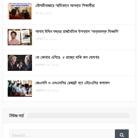
মৌলভীবাজারে স্মার্টফোনে আসক্ত শিক্ষার্থীরা
মে ২৯, ২০২১
সালাহ উদ্দিন শুভ্রর রাজনৈতিক উপন্যাস ‘অন্যমনস্ক দিনগুলি’
এপ্রিল ১০, ২০২১
কে কোথায় এগিয়ে- ৫ রাজ্যে বাকি ফল ঘোষণার
নভেম্বর ০৫, ২০২০
জেএসসি ও এসএসসির রেজাল্টে হবে এইচএসির ফলাফল
অক্টোবর ০৭, ২০২০
নিউজ সার্চ