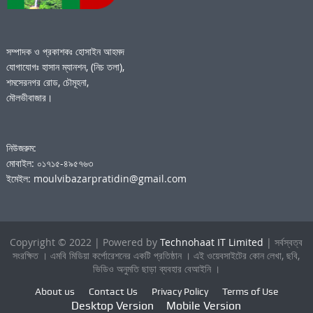
সম্পাদক ও প্রকাশকঃ হোসাইন আহমদ
যোগাযোগঃ হাসান ম্যানশন, (নিচ তলা),
শমসেরনগর রোড, চৌমূহনা,
মৌলভীবাজার।
নিউজরুম:
মোবাইল: ০১৭১৫-৪৯৫৭৬৩
ইমেইল: moulvibazarpratidin@gmail.com
Copyright © 2022 | Powered by
Technohaat IT Limited
| সর্বস্বত্ব
সংরক্ষিত । এমবি মিডিয়া কর্পোরেশনের একটি প্রতিষ্ঠান । এই ওয়েবসাইটের কোন লেখা, ছবি,
ভিডিও অনুমতি ছাড়া ব্যবহার বেআইনি ।
About us
Contact Us
Privacy Policy
Terms of Use
Desktop Version
Mobile Version