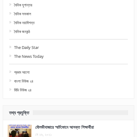
দৈনিক যুগান্তর
দৈনিক সমকাল
দৈনিক নয়াদিগন্ত
দৈনিক জনকন্ঠ
The Daily Star
The News Today
প্রথম আলো
বাংলা নিউজ ২৪
বিডি নিউজ ২৪
তথ্য প্রযুক্তি
মৌলভীবাজারে স্মার্টফোনে আসক্ত শিক্ষার্থীরা
মে ২৯, ২০২১