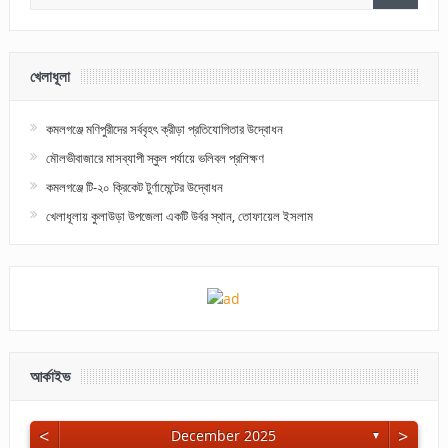
খেলাধূলা
কমলগঞ্জে মণিপুরীদের সর্ববৃহৎ ক্রীড়া প্রতিযোগিতার উদ্বোধন
মৌলভীবাজারে মাসব্যাপী স্কুল পর্যায়ে ভলিবল প্রশিক্ষণ
কমলগঞ্জে টি-২০ ক্রিকেট টুর্ণামেন্টের উদ্বোধন
খেলাধূলায় কুলাউড়া উপজেলা একটি উর্বর স্থান, তোফায়েল ইসলাম
আর্কাইভ
<
>
December 2025
▼