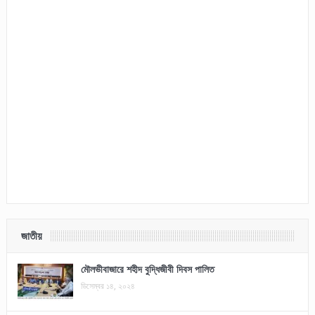
জাতীয়
মৌলভীবাজারে শহীদ বুদ্ধিজীবী দিবস পালিত
ডিসেম্বর ১৪, ২০২৪