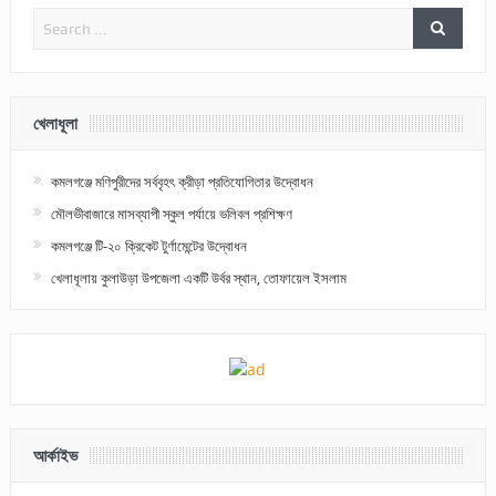
খেলাধূলা
কমলগঞ্জে মণিপুরীদের সর্ববৃহৎ ক্রীড়া প্রতিযোগিতার উদ্বোধন
মৌলভীবাজারে মাসব্যাপী স্কুল পর্যায়ে ভলিবল প্রশিক্ষণ
কমলগঞ্জে টি-২০ ক্রিকেট টুর্ণামেন্টের উদ্বোধন
খেলাধূলায় কুলাউড়া উপজেলা একটি উর্বর স্থান, তোফায়েল ইসলাম
আর্কাইভ