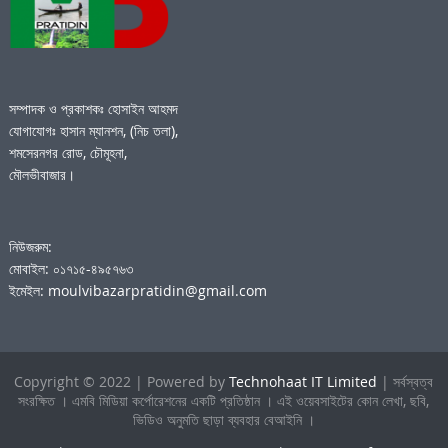
সম্পাদক ও প্রকাশকঃ হোসাইন আহমদ
যোগাযোগঃ হাসান ম্যানশন, (নিচ তলা),
শমসেরনগর রোড, চৌমূহনা,
মৌলভীবাজার।
নিউজরুম:
মোবাইল: ০১৭১৫-৪৯৫৭৬৩
ইমেইল: moulvibazarpratidin@gmail.com
Copyright © 2022 | Powered by
Technohaat IT Limited
| সর্বস্বত্ব
সংরক্ষিত । এমবি মিডিয়া কর্পোরেশনের একটি প্রতিষ্ঠান । এই ওয়েবসাইটের কোন লেখা, ছবি,
ভিডিও অনুমতি ছাড়া ব্যবহার বেআইনি ।