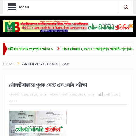
Menu
বার মামলায় গ্রেপ্তার আরও ১
মাদক মামলার ২ বছরের সাজাপ্রাপ্ত আসামি গ্রেপ্তার
মৌলভ
HOME
ARCHIVES FOR মে ১৪, ২০২৬
মৌলভীবাজারে পৃথক সেটে এসএসসি পরীক্ষা
প্রকাশিত হয়েছে:
মে ১৪, ২০২৬
সর্বশেষ আপডেট হয়েছে:
মে ১৪, ২০২৬
দেখা হয়েছে :
১,২২২