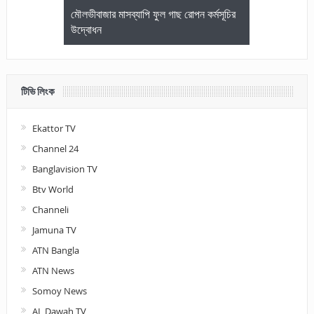
জেলা আইনজীবি
মৌলভীবাজার মাসব্যাপি ফুল গাছ রোপন কর্মসূচির
মৌলভীবাজারে কম
উদ্বোধন
আলোচনা ও পুরস
টিভি লিংক
Ekattor TV
Channel 24
Banglavision TV
Btv World
Channeli
Jamuna TV
ATN Bangla
ATN News
Somoy News
AL Dawah TV