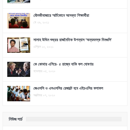
মৌলভীবাজারে স্মার্টফোনে আসক্ত শিক্ষার্থীরা
মে ২৯, ২০২১
সালাহ উদ্দিন শুভ্রর রাজনৈতিক উপন্যাস ‘অন্যমনস্ক দিনগুলি’
এপ্রিল ১০, ২০২১
কে কোথায় এগিয়ে- ৫ রাজ্যে বাকি ফল ঘোষণার
নভেম্বর ০৫, ২০২০
জেএসসি ও এসএসসির রেজাল্টে হবে এইচএসির ফলাফল
অক্টোবর ০৭, ২০২০
নিউজ সার্চ