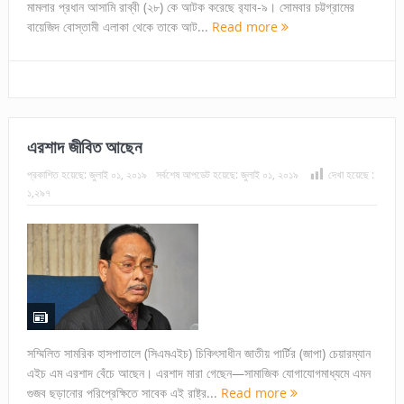
মামলার প্রধান আসামি রাব্বী (২৮) কে আটক করেছে র‌্যাব-৯। সোমবার চট্টগ্রামের
বায়েজিদ বোস্তামী এলাকা থেকে তাকে আট...
Read more
এরশাদ জীবিত আছেন
প্রকাশিত হয়েছে:
জুলাই ০১, ২০১৯
সর্বশেষ আপডেট হয়েছে:
জুলাই ০১, ২০১৯
দেখা হয়েছে :
১,২৯৭
সম্মিলিত সামরিক হাসপাতালে (সিএমএইচ) চিকিৎসাধীন জাতীয় পার্টির (জাপা) চেয়ারম্যান
এইচ এম এরশাদ বেঁচে আছেন। এরশাদ মারা গেছেন—সামাজিক যোগাযোগমাধ্যমে এমন
গুজব ছড়ানোর পরিপ্রেক্ষিতে সাবেক এই রাষ্ট্র...
Read more