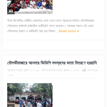
স্টাফ রিপোর্টারঃ রাষ্ট্রীয় কোষাগার থেকে বেতন ভাতা প্রদানের দাবিতে মৌলভীবাজার
পৌরসভার কর্মকর্তা-কর্মচারীরা কর্মবিরতি পালন করেছেন। সোমবার সকাল ৯টা থেকে
পৌরসভার সামনে এ কর্মবিরতি শুরু হয়ে বিকাল...
Read more
মৌলভীবাজারে আনসার ভিডিপি সদস্যদের ভাতা বিতরণে হয়রানি
প্রকাশিত হয়েছে:
জুলাই ০১, ২০১৯
সর্বশেষ আপডেট হয়েছে:
জুলাই ০১, ২০১৯
দেখা হয়েছে :
১,৬০৫