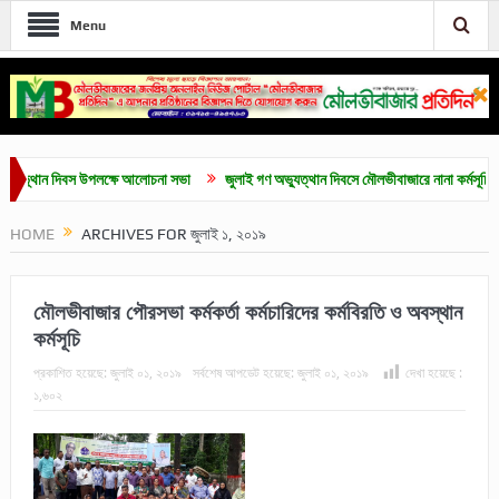
Menu
িবস উপলক্ষে আলোচনা সভা
জুলাই গণ অভ্যুত্থান দিবসে মৌলভীবাজারে নানা কর্মসূচি
সর্বোচ
HOME
ARCHIVES FOR জুলাই ১, ২০১৯
মৌলভীবাজার পৌরসভা কর্মকর্তা কর্মচারিদের কর্মবিরতি ও অবস্থান
কর্মসূচি
প্রকাশিত হয়েছে:
জুলাই ০১, ২০১৯
সর্বশেষ আপডেট হয়েছে:
জুলাই ০১, ২০১৯
দেখা হয়েছে :
১,৬০২