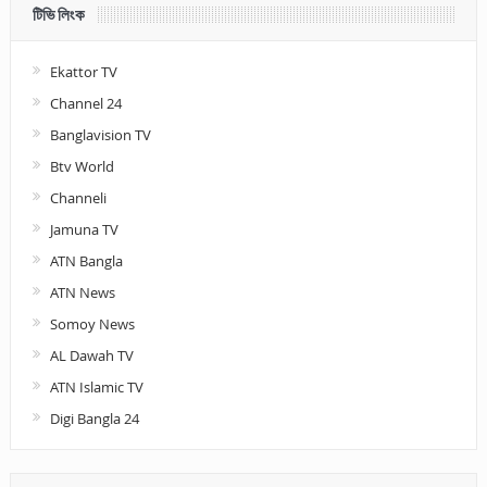
টিভি লিংক
Ekattor TV
Channel 24
Banglavision TV
Btv World
Channeli
Jamuna TV
ATN Bangla
ATN News
Somoy News
AL Dawah TV
ATN Islamic TV
Digi Bangla 24