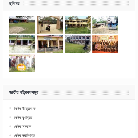
ছবি ঘর
জাতীয় পত্রিকা সমূহ
দৈনিক ইত্তেফাক
দৈনিক যুগান্তর
দৈনিক সমকাল
দৈনিক নয়াদিগন্ত