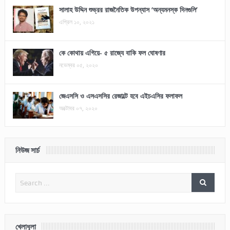
সালাহ উদ্দিন শুভ্রর রাজনৈতিক উপন্যাস ‘অন্যমনস্ক দিনগুলি’
এপ্রিল ১০, ২০২১
কে কোথায় এগিয়ে- ৫ রাজ্যে বাকি ফল ঘোষণার
নভেম্বর ০৫, ২০২০
জেএসসি ও এসএসসির রেজাল্টে হবে এইচএসির ফলাফল
অক্টোবর ০৭, ২০২০
নিউজ সার্চ
খেলাধূলা