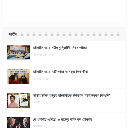
জাতীয়
মৌলভীবাজারে শহীদ বুদ্ধিজীবী দিবস পালিত
ডিসেম্বর ১৪, ২০২৪
মৌলভীবাজারে স্মার্টফোনে আসক্ত শিক্ষার্থীরা
মে ২৯, ২০২১
সালাহ উদ্দিন শুভ্রর রাজনৈতিক উপন্যাস ‘অন্যমনস্ক দিনগুলি’
এপ্রিল ১০, ২০২১
কে কোথায় এগিয়ে- ৫ রাজ্যে বাকি ফল ঘোষণার
নভেম্বর ০৫, ২০২০