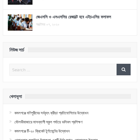
জেএসসি ও এসএসসির রেজাল্টে হবে এইচএসির ফলাফল
অক্টোবর ০৭, ২০২০
নিউজ সার্চ
খেলাধূলা
কমলগঞ্জে মণিপুরীদের সর্ববৃহৎ ক্রীড়া প্রতিযোগিতার উদ্বোধন
মৌলভীবাজারে মাসব্যাপী স্কুল পর্যায়ে ভলিবল প্রশিক্ষণ
কমলগঞ্জে টি-২০ ক্রিকেট টুর্ণামেন্টের উদ্বোধন