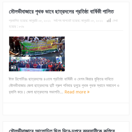
মৌলভীবাজারে পৃথক ভাবে ছাত্রদলের প্রতিষ্ঠা বার্ষিকী পালিত
প্রকাশিত হয়েছে:
জানুয়ারি ০৮, ২০২২
সর্বশেষ আপডেট হয়েছে:
জানুয়ারি ০৮, ২০২২
দেখা
হয়েছে :
৮৩৯
ষ্টাফ রিপোর্টারঃ ছাত্রদলের ৪৩তম প্রতিষ্ঠা বার্ষিকী ও বেগম জিয়ার মুক্তির দাবিতে
মৌলভীবাজার জেলা ছাত্রদলের দুটি গ্রুপ শনিবার দুপুরে পৃথক পৃথক স্থানে সমাবেশ ও
র‌্যালি করে। জেলা ছাত্রদলের সভাপতি...
Read more
মৌলভীবাজারে আলোচিত ছিল দিনে-দুপুরে ব্যবসায়ীকে কুপিয়ে