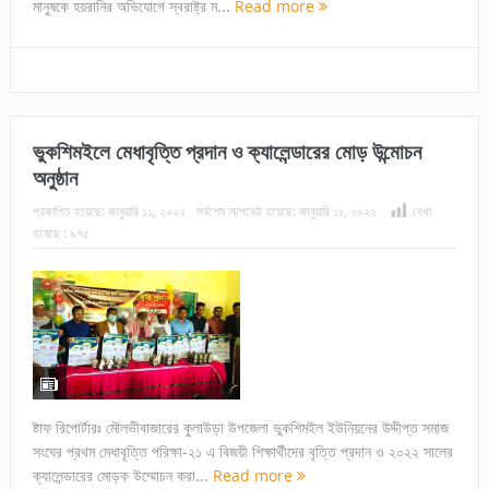
মানুষকে হয়রানির অভিযোগে স্বরাষ্ট্র ম...
Read more
ভুকশিমইলে মেধাবৃত্তি প্রদান ও ক্যালেন্ডারের মোড় উন্মোচন
অনুষ্ঠান
প্রকাশিত হয়েছে:
জানুয়ারি ১১, ২০২২
সর্বশেষ আপডেট হয়েছে:
জানুয়ারি ১১, ২০২২
দেখা
হয়েছে :
৯৭৫
ষ্টাফ রিপোর্টারঃ মৌলভীবাজারের কুলাউড়া উপজেলা ভুকশিমইল ইউনিয়নের উদ্দীপ্ত সমাজ
সংঘের প্রথম মেধাবৃত্তি পরিক্ষা-২১ এ বিজয়ী শিক্ষার্থীদের বৃত্তি প্রদান ও ২০২২ সালের
ক্যালেন্ডারের মোড়ক উম্মোচন করা...
Read more