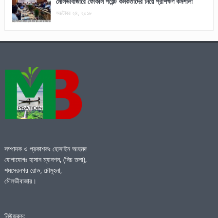
মৌলভীবাজারে ফোকাল পয়েন্ট কর্মকর্তাদের নিয়ে প্রশিক্ষণ কর্মশালা
অক্টোবর ২৪, ২০১৮
সম্পাদক ও প্রকাশকঃ হোসাইন আহমদ
যোগাযোগঃ হাসান ম্যানশন, (নিচ তলা),
শমসেরনগর রোড, চৌমূহনা,
মৌলভীবাজার।
নিউজরুম: