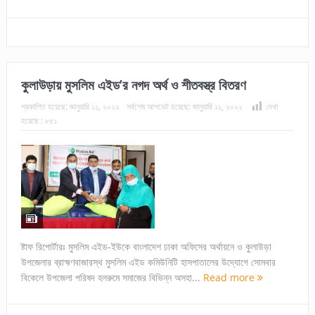
কুলাউড়ায় মুসলিম এইড’র নগদ অর্থ ও শীতবস্ত্র বিতরণ
প্রকাশিত হয়েছে:
জানুয়ারি ১১, ২০২২
সর্বশেষ আপডেট হয়েছে:
জানুয়ারি ১১, ২০২২
দেখা
হয়েছে :
৮৫১
ষ্টাফ রিপোর্টারঃ মুসলিম এইড-ইউকে বাংলাদেশ ঢাকা অফিসের অর্থায়নে ও কুলাউড়া
উপজেলার ব্রাহ্মণবাজারস্থ মুসলিম এইড কমিউনিটি হাসপাতালের উদ্যোগে সোমবার
বিকেলে উপজেলা পরিষদ হলরুমে সমাজের বিভিন্ন অসহা...
Read more