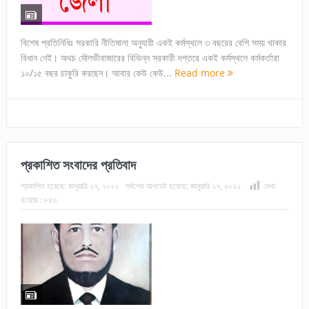
বিশেষ প্রতিনিধিঃ সরকারি নীতিমালা অনুযায়ী একই কর্মস্থলে ৩ বছরের বেশি সময় থাকার
বিধান নেই। অথচ মৌলভীবাজারের বিভিন্ন সরকারী দপ্তরে একই কর্মস্থলে কর্মকর্তারা
১০/১৫ বছর চাকুরি করছেন। আবার কেউ কেউ...
Read more
প্রকাশিত সংবাদের প্রতিবাদ
প্রকাশিত হয়েছে:
জানুয়ারি ২৭, ২০২২
সর্বশেষ আপডেট হয়েছে:
জানুয়ারি ২৭, ২০২২
দেখা
হয়েছে :
৮৪৩