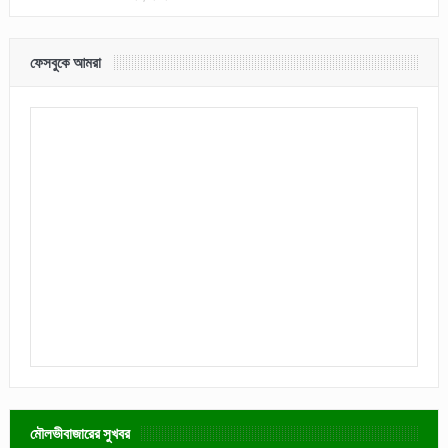
ফেসবুকে আমরা
মৌলভীবাজারের সুখবর