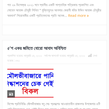
গত ২৬ ডিসেম্বর ২০২১ সনে স্থানীয় একটি সাপ্তাহিক পত্রিকায় প্রকাশিত এবং
সোহেল আহমদ চৌধুরী লিখিত “ মুক্তিযুদ্ধে আনসার কেরানী মহিব উদ্দিন আহমদ চৌধুরীর
অবদান” শিরোনামীয় একটি প্রতিবেদনের প্রতি অনেক...
Read more
৫’শ একর জমিতে বোরো আবাদ অনিশ্চিত
প্রকাশিত হয়েছে:
জানুয়ারি ২৪, ২০২২
সর্বশেষ আপডেট হয়েছে:
জানুয়ারি ২৪, ২০২২
দেখা
হয়েছে :
৮৯১
বিশেষ প্রতিনিধিঃ মৌলভীবাজার মনু সেচ প্রকল্পের আওয়াতাধীন রাজনগর উপজেলায় ৪টি