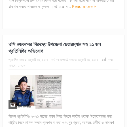
পানি নিষ্কাশনের চেক গেইট বিকল হয়ে পড়েছে। চাহিদা মতো পানি না পাওয়ায় বোরো
চাষাবাদ করতে পারছেন না কৃষকরা। নষ্ট হচ্ছে ধ...
Read more
ওসি নজরুলের বিরুদ্ধে উপজেলা চেয়ারম্যান সহ ১১ জন
প্রতিনিধির অভিযোগ
প্রকাশিত হয়েছে:
জানুয়ারি ১৪, ২০২২
সর্বশেষ আপডেট হয়েছে:
জানুয়ারি ১৪, ২০২২
দেখা
হয়েছে :
১,০১৮
বিশেষ প্রতিনিধিঃ ২০২১ সালের মহান বিজয় দিবসে জাতীয় পতাকা উত্তোলনের সময়
রাষ্ট্রীয় নিয়ম মাফিক সম্মান প্রদর্শন না করা এবং ঘুষ গ্রহণ, অনিয়ম, দুর্নীতি ও সাধারণ