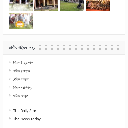
জাতীয় পত্রিকা সমূহ
দৈনিক ইত্তেফাক
দৈনিক যুগান্তর
দৈনিক সমকাল
দৈনিক নয়াদিগন্ত
দৈনিক জনকন্ঠ
The Daily Star
The News Today