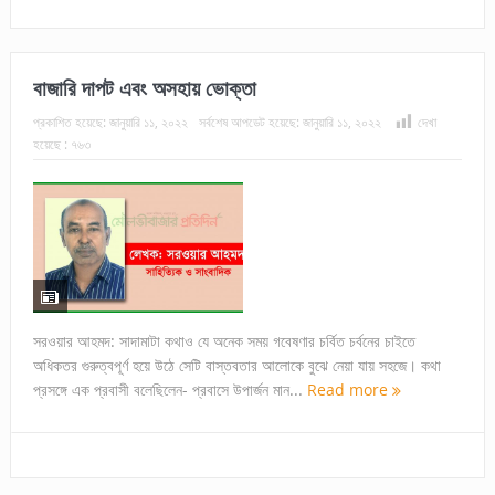
বাজারি দাপট এবং অসহায় ভোক্তা
প্রকাশিত হয়েছে:
জানুয়ারি ১১, ২০২২
সর্বশেষ আপডেট হয়েছে:
জানুয়ারি ১১, ২০২২
দেখা
হয়েছে :
৭৬৩
সরওয়ার আহমদ: সাদামাটা কথাও যে অনেক সময় গবেষণার চর্বিত চর্বনের চাইতে
অধিকতর গুরুত্বপূর্ণ হয়ে উঠে সেটি বাস্তবতার আলোকে বুঝে নেয়া যায় সহজে। কথা
প্রসঙ্গে এক প্রবাসী বলেছিলেন- প্রবাসে উপার্জন মান...
Read more