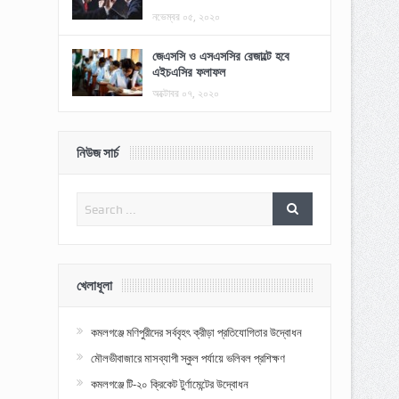
নভেম্বর ০৫, ২০২০
জেএসসি ও এসএসসির রেজাল্টে হবে
এইচএসির ফলাফল
অক্টোবর ০৭, ২০২০
নিউজ সার্চ
খেলাধূলা
কমলগঞ্জে মণিপুরীদের সর্ববৃহৎ ক্রীড়া প্রতিযোগিতার উদ্বোধন
মৌলভীবাজারে মাসব্যাপী স্কুল পর্যায়ে ভলিবল প্রশিক্ষণ
কমলগঞ্জে টি-২০ ক্রিকেট টুর্ণামেন্টের উদ্বোধন