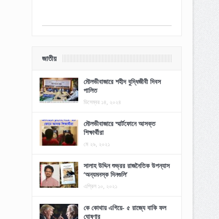
জাতীয়
মৌলভীবাজারে শহীদ বুদ্ধিজীবী দিবস
পালিত
ডিসেম্বর ১৪, ২০২৪
মৌলভীবাজারে স্মার্টফোনে আসক্ত
শিক্ষার্থীরা
মে ২৯, ২০২১
সালাহ উদ্দিন শুভ্রর রাজনৈতিক উপন্যাস
‘অন্যমনস্ক দিনগুলি’
এপ্রিল ১০, ২০২১
কে কোথায় এগিয়ে- ৫ রাজ্যে বাকি ফল
ঘোষণার