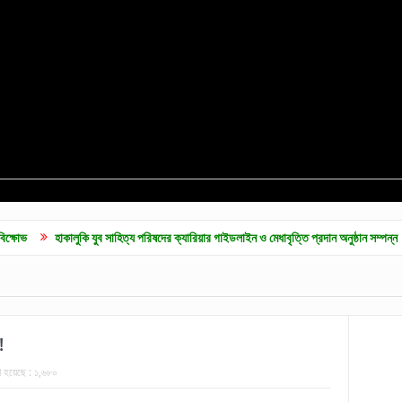
লুকি যুব সাহিত্য পরিষদের ক্যারিয়ার গাইডলাইন ও মেধাবৃত্তি প্রদান অনুষ্ঠান সম্পন্ন
কুলাউড়ায় জ
!
া হয়েছে :
১,৬৮০