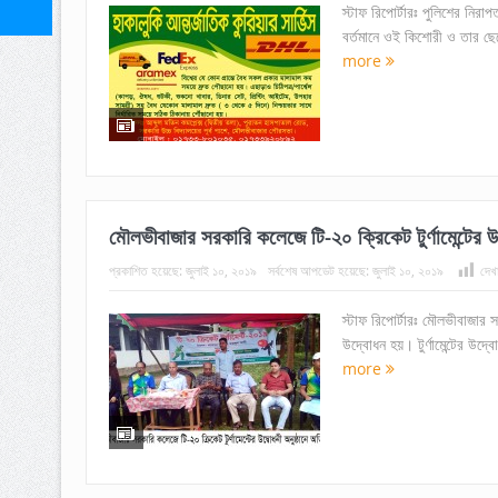
স্টাফ রিপোর্টারঃ পুলিশের নিরা
বর্তমানে ওই কিশোরী ও তার ছেল
more
মৌলভীবাজার সরকারি কলেজে টি-২০ ক্রিকেট টুর্ণামেন্টের 
প্রকাশিত হয়েছে:
জুলাই ১০, ২০১৯
সর্বশেষ আপডেট হয়েছে:
জুলাই ১০, ২০১৯
দেখ
স্টাফ রিপোর্টারঃ মৌলভীবাজার স
উদ্বোধন হয়। টুর্ণামেন্টের উদ
more