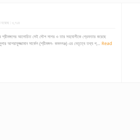
া হয়েছে :
৩,৭১৪
ের শ্রীমঙ্গলের আলোচিত সেই স্টেপ সাগর ও তার সহযোগীকে গ্রেফতার করেছে
পার আশরাফুজ্জামান সার্কেল (শ্রীমঙ্গল- কমলগঞ্জ) এর নেতৃত্বে তথ্য প্...
Read