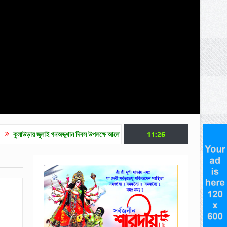
ুলাই গনঅভূথান দিবস উপলক্ষে আলোচনা সভা
জুলাই গণ অভ্যুত্থান দিবসে মৌলভীবাজারে নানা কর্মস
11:26