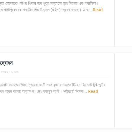
পত্তা হেফাজতে ধর্ষণের শিকার হয়ে পুত্র সন্তানের জন্ম দিয়েছে এক নাবালিকা।
ে গাজীপুরের কোনাবাড়ীর শিশু উন্নয়ন (মহিলা) কেন্দ্রে রয়েছে। এ ঘ...
Read
উদ্বোধন
া হয়েছে :
১,৪৫৮
রকারি কলেজের সৈয়দ মুজতবা আলী মাঠে বুধবার সকালে টি-২০ ক্রিকেট টুর্ণামেন্টের
্বোধন করেন কলেজ অধ্যক্ষ ড. মোঃ ফজলুল আলী। শরীরচর্চা শিক্ষক...
Read