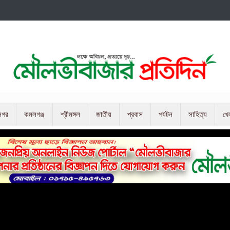
নগর
কমলগঞ্জ
শ্রীমঙ্গল
জাতীয়
প্রবাস
পর্যটন
সাহিত্য
খে