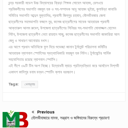
চন্দ্র সরকারী মডেল উচ্চ বিদ্যালয়ের ক্রিড়া শিক্ষক সোহেল আহমদ, রেলওয়ে
শ্রমিকলীগের সভাপতি নজমুল হক ও সহ-সম্পাদক আবু আহমদ ভূইয়া, কুলাউড়া কাবাডি
সমিতির সভাপতি আব্দুল মুক্তাদির, প্রবাসী জিল্লুর রহমান, মৌলভীবজার জেলা
ছাত্রলীগের সহসভাপতি ফজলে নুর, কলেজ ছাত্রলীগের সাবেক আহবায়ক প্রবাসী
আক্তারুল আলম রুবেল, উপজেলা ছাত্রলীগের সিনিয়র সহ-সভাপতি মোফাজ্জল হোসেন
লিটন, উপজেলা ছাত্রলীগ নেতা রায়হান সাজু, কলেজ ছাত্রলীগের সভাপতি জাকারিয়া আল
জেবু ও সাধারণ আনোয়ার বখস।
এর আগে প্রধান অতিথিকে ফুল দিয়ে শুভেচ্ছা জানান টুর্নামেন্ট পরিচালনা কমিটির
আহবায়ক ন্যাশনাল স্পোর্টসের স্বত্বাাধিকারি ফয়জুল হক লিটন। টুর্নামেন্টের সার্বিক
সহযোগিতায় রয়েছে ন্যাশনাল স্পোর্টস।
এই লীগে ৩৯টি টিম অংশ নিচ্ছে। উদ্বোধনী ম্যাচে প্রতিদ্বন্ধিতা করে আমতৈল বিপ্লবী
একাদশ কাদিপুর বনাম বন্ধন স্পোটিং ক্লাব বরমচাল।
Tags:
খেলাধূলায়
Previous
মৌলভীবাজারে মাদক, সন্ত্রাস ও জঙ্গিবাদের বিরুদ্ধে প্রচারণা