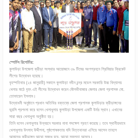
স্পোর্টস রিপোর্টার:
কুলাউড়া উপজেলা ক্রীড়া সংস্থার আয়োজনে ৩৯ টিমের অংশগ্রহনে প্রিমিয়ার ক্রিকেট
লীগের উদ্বোধন হয়েছে।
বৃহস্পতিবার (২৪ জানুয়ারী) সকালে কুলাউড়া নবীন চন্দ্র মডেল সরকারি উচ্চ বিদ্যালয়
খেলার মাঠে বৃহৎ এই লীগের উদ্বোধন করেন মৌলভীবাজার জেলার জেলা প্রশাসক মো.
তোফায়েল ইসলাম।
উদ্বোধনী অনুষ্ঠানে প্রধান অতিথির বক্তব্যে জেলা প্রশাসক কুলাউড়ার ক্রীড়াঙ্গনের
ভূয়সি প্রশংসা করে বলেন খেলাধুলায় কুলাউড়া উপজেলা একটি উর্বর স্থান। এখানের
সারা বছর খেলাধুলা অনুষ্ঠিত হয়।
তিনি বলেন খেলাধুলার উন্নয়নে সরকার নানা পদক্ষেপ গ্রহণ করেছে। তবে স্থানীয়ভাবে
খেলাধুলায় উৎসাহ উদ্দীপনা, পৃষ্ঠপোষকতায় যদি বিত্তবানরা এগিয়ে আসেন তাহলে
আমাদের ক্রীড়াঙ্গন আরো সমৃদ্ধ হবে, আরো সফলতা আসবে।