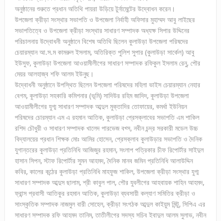
অনুষ্ঠানের শুরুতে প্রধান অতিথি পায়রা উড়িয়ে টুর্নামেন্টের উদ্বোধন করেন।
উপজেলা ক্রীড়া সংস্থার সভাপতি ও উপজেলা নির্বাহী অফিসার মুহাম্মদ আবু লাইছের
সভাপতিত্বে ও উপজেলা ক্রীড়া সংস্থার সাধারণ সম্পাদক অধ্যক্ষ সিপার উদ্দিনের
পরিচালনায় উদ্বোধনী অনুষ্ঠানে বিশেষ অতিথি ছিলেন কুলাউড়া উপজেলা পরিষদের
চেয়ারম্যান আ.স.ম কামরুল ইসলাম, অতিরিক্ত পুলিশ সুপার (কুলাউড়া সার্কেল) আবু
ইউসুফ, কুলাউড়া উপজেলা আওয়ামীলীগের সাধারণ সম্পাদক রফিকুল ইসলাম রেনু, পৌর
মেয়র আলহাজ্ব শফি আলম ইউনুছ।
উদ্বোধনী অনুষ্ঠানে উপস্থিত ছিলেন উপজেলা পরিষদের মহিলা ভাইস চেয়ারম্যান নেহার
বেগম, কুলাউড়া সহকারি কমিশনার (ভূমি) সাদিউর রহিম জাদিদ, কুলাউড়া উপজেলা
আওয়ামীলীগের যুগ্ম সাধারণ সম্পাদক আব্দুল মুক্তাদির তোফায়ের, কমর্ধা ইউনিয়ন
পরিষদের চোরম্যান এম এ রহমান আতিক, কুলাউড়া প্রেসক্লাবের সভাপতি এম শাকিল
রশিদ চৌধুরী ও সাধারণ সম্পাদক খালেদ পারভেজ বখ্স, নবীন চন্দ্র সরকারী মডেল উচ্চ
বিদ্যালয়ের প্রধান শিক্ষক মোঃ আমির হোসেন, প্রেসক্লাব কুলাউড়ার সভাপতি ও দৈনিক
যুগান্তরের কুলাউড়া প্রতিনিধি আজিজুর রহমান, সংলাপ পত্রিকার চীফ রিপোর্টার সাইদুল
হাসান সিপন, স্টাফ রিপোর্টার সুমন আহমদ, দৈনিক মানব জমিন প্রতিনিধি আলাউদ্দিন
কবির, কালের কন্ঠের কুলাউড়া প্রতিনিধি মাহফুজ শাকিল, উপজেলা ক্রীড়া সংস্থার যুগ্ম
সাধারণ সম্পাদক আব্দুস ছালাম, শ্রী কাবুল পাল, পৌর যুবলীগের আহবায়ক শাহিন আহমদ,
ফ্রান্স প্রবাসী আতিকুর রহমান আতিক, কুলাউড়া ব্যবসায়ী কল্যাণ সমিতির ক্রীড়া ও
সাংস্কৃতিক সম্পাদক নাজমুল বারী সোহেল, ক্রীড়া সংগঠক আব্দুল কাইয়ুম মিন্টু, সিপিএ এর
সাধারণ সম্পাদক রফি আহমদ তানিম, তাতীলীগের সদস্য সচিব ইবাদুল আলম সুলাভ, নবীন