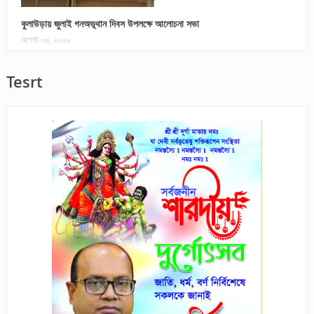
কুলাউড়ায় জুলাই গনঅভূথান দিবস উপলক্ষে আলোচনা সভা
আগস্ট ০৬, ২০২৬
Tesrt