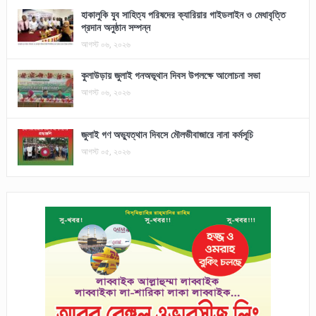
হাকালুকি যুব সাহিত্য পরিষদের ক্যারিয়ার গাইডলাইন ও মেধাবৃত্তি
প্রদান অনুষ্ঠান সম্পন্ন
আগস্ট ০৬, ২০২৬
কুলাউড়ায় জুলাই গনঅভূথান দিবস উপলক্ষে আলোচনা সভা
আগস্ট ০৬, ২০২৬
জুলাই গণ অভ্যুত্থান দিবসে মৌলভীবাজারে নানা কর্মসূচি
আগস্ট ০৫, ২০২৬