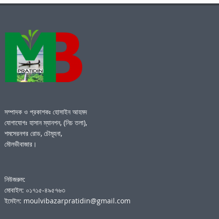
সম্পাদক ও প্রকাশকঃ হোসাইন আহমদ
যোগাযোগঃ হাসান ম্যানশন, (নিচ তলা),
শমসেরনগর রোড, চৌমূহনা,
মৌলভীবাজার।
নিউজরুম:
মোবাইল: ০১৭১৫-৪৯৫৭৬৩
ইমেইল: moulvibazarpratidin@gmail.com