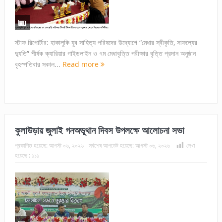
স্টাফ রিপোর্টার: হাকালুকি যুব সাহিত্য পরিষদের উদ্যোগে “মেধার স্বীকৃতি, সাফল্যের
দ্যুতি” শীর্ষক ক্যারিয়ার গাইডলাইন ও ৭ম মেধাবৃত্তি পরীক্ষার বৃত্তি প্রদান অনুষ্ঠান
বৃহস্পতিবার সকাল...
Read more
কুলাউড়ায় জুলাই গনঅভূথান দিবস উপলক্ষে আলোচনা সভা
প্রকাশিত হয়েছে:
আগস্ট ০৬, ২০২৬
সর্বশেষ আপডেট হয়েছে:
আগস্ট ০৬, ২০২৬
দেখা
হয়েছে :
১১১