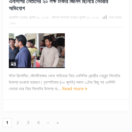
এনসিপির নেতাদের ২০ লক্ষ টাকার জিনিস ছিনিয়ে নেওয়ার
অভিযোগ
প্রকাশিত হয়েছে:
জুলাই ৩০, ২০২৬
সর্বশেষ আপডেট হয়েছে:
জুলাই ৩০, ২০২৬
দেখা হয়েছে
:
৩৭০
স্টাফ রিপোর্টার: মৌলভীবাজার থেকে গাড়িবহর নিয়ে এনসিপির কেন্দ্রীয় নেতৃবৃন্দ সিলেটের
উদ্দেশ্য রওয়ানা হয়েছেন। বৃহস্পতিবার (৩০ জুলাই) সকাল ১১টার কিছু পর এনসিপি
নেতারা বহর নিয়ে সিলেটের উদ্দেশ্য যা...
Read more
1
2
3
4
›
»