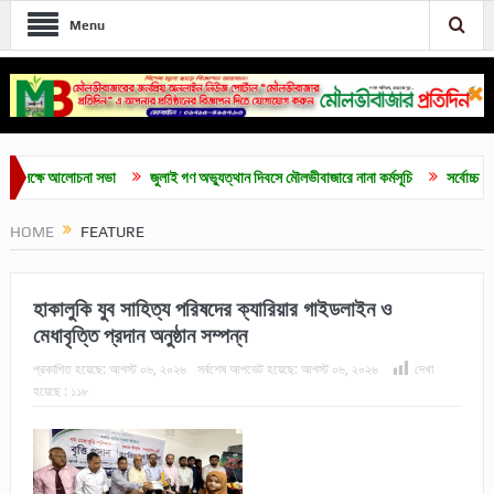
Menu
চনা সভা
জুলাই গণ অভ্যুত্থান দিবসে মৌলভীবাজারে নানা কর্মসূচি
সর্বোচ্চ ভোট পেয়ে সদস্য
HOME
FEATURE
হাকালুকি যুব সাহিত্য পরিষদের ক্যারিয়ার গাইডলাইন ও
মেধাবৃত্তি প্রদান অনুষ্ঠান সম্পন্ন
প্রকাশিত হয়েছে:
আগস্ট ০৬, ২০২৬
সর্বশেষ আপডেট হয়েছে:
আগস্ট ০৬, ২০২৬
দেখা
হয়েছে :
১১৮