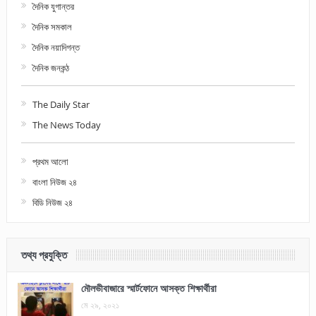
দৈনিক যুগান্তর
দৈনিক সমকাল
দৈনিক নয়াদিগন্ত
দৈনিক জনকন্ঠ
The Daily Star
The News Today
প্রথম আলো
বাংলা নিউজ ২৪
বিডি নিউজ ২৪
তথ্য প্রযুক্তি
মৌলভীবাজারে স্মার্টফোনে আসক্ত শিক্ষার্থীরা
মে ২৯, ২০২১