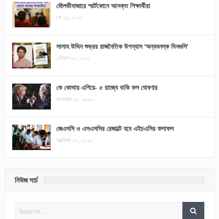
মৌলভীবাজারে স্মার্টফোনে আসক্ত শিক্ষার্থীরা
মে ২৯, ২০২১
সালাহ উদ্দিন শুভ্রর রাজনৈতিক উপন্যাস ‘অন্যমনস্ক দিনগুলি’
এপ্রিল ১০, ২০২১
কে কোথায় এগিয়ে- ৫ রাজ্যে বাকি ফল ঘোষণার
নভেম্বর ০৫, ২০২০
জেএসসি ও এসএসসির রেজাল্টে হবে এইচএসির ফলাফল
অক্টোবর ০৭, ২০২০
নিউজ সার্চ