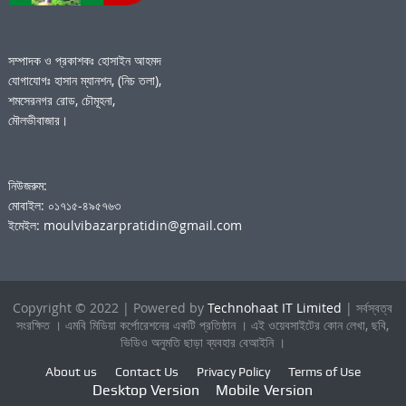
সম্পাদক ও প্রকাশকঃ হোসাইন আহমদ
যোগাযোগঃ হাসান ম্যানশন, (নিচ তলা),
শমসেরনগর রোড, চৌমূহনা,
মৌলভীবাজার।
নিউজরুম:
মোবাইল: ০১৭১৫-৪৯৫৭৬৩
ইমেইল: moulvibazarpratidin@gmail.com
Copyright © 2022 | Powered by
Technohaat IT Limited
| সর্বস্বত্ব
সংরক্ষিত । এমবি মিডিয়া কর্পোরেশনের একটি প্রতিষ্ঠান । এই ওয়েবসাইটের কোন লেখা, ছবি,
ভিডিও অনুমতি ছাড়া ব্যবহার বেআইনি ।
About us
Contact Us
Privacy Policy
Terms of Use
Desktop Version
Mobile Version