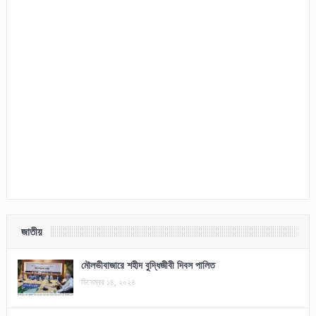
জাতীয়
মৌলভীবাজারে শহীদ বুদ্ধিজীবী দিবস পালিত
ডিসেম্বর ১৪, ২০২৪