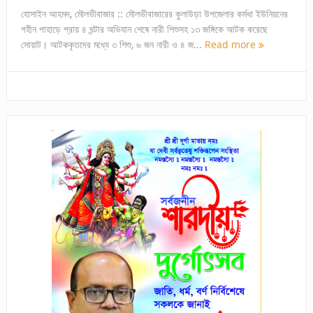
হোসাইন আহমদ, মৌলভীবাজার :: মৌলভীবাজারের কুলাউড়া উপজেলার কর্মধা ইউনিয়নের
গহীন পাহাড়ে প্রায় ৪ ঘন্টার অভিযান শেষে নারী শিশুসহ ১৩ জঙ্গিকে আটক করেছে
সোয়াট। আটককৃতদের মধ্যে ৩ শিশু, ৬ জন নারী ও ৪ জ...
Read more