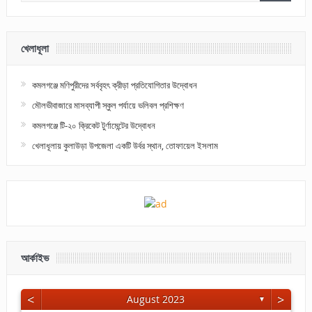
খেলাধূলা
কমলগঞ্জে মণিপুরীদের সর্ববৃহৎ ক্রীড়া প্রতিযোগিতার উদ্বোধন
মৌলভীবাজারে মাসব্যাপী স্কুল পর্যায়ে ভলিবল প্রশিক্ষণ
কমলগঞ্জে টি-২০ ক্রিকেট টুর্ণামেন্টের উদ্বোধন
খেলাধূলায় কুলাউড়া উপজেলা একটি উর্বর স্থান, তোফায়েল ইসলাম
আর্কাইভ
<
>
August 2023
▼