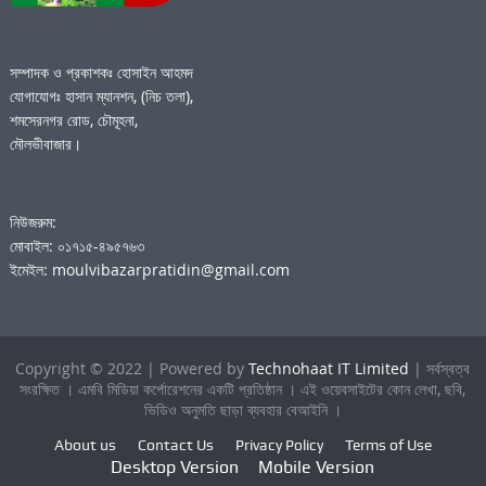
সম্পাদক ও প্রকাশকঃ হোসাইন আহমদ
যোগাযোগঃ হাসান ম্যানশন, (নিচ তলা),
শমসেরনগর রোড, চৌমূহনা,
মৌলভীবাজার।
নিউজরুম:
মোবাইল: ০১৭১৫-৪৯৫৭৬৩
ইমেইল: moulvibazarpratidin@gmail.com
Copyright © 2022 | Powered by
Technohaat IT Limited
| সর্বস্বত্ব
সংরক্ষিত । এমবি মিডিয়া কর্পোরেশনের একটি প্রতিষ্ঠান । এই ওয়েবসাইটের কোন লেখা, ছবি,
ভিডিও অনুমতি ছাড়া ব্যবহার বেআইনি ।
About us
Contact Us
Privacy Policy
Terms of Use
Desktop Version
Mobile Version