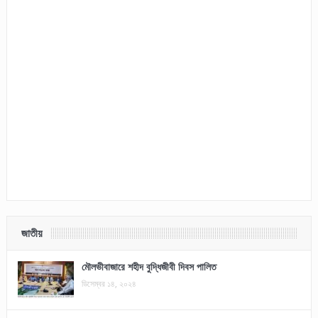
জাতীয়
মৌলভীবাজারে শহীদ বুদ্ধিজীবী দিবস পালিত
ডিসেম্বর ১৪, ২০২৪