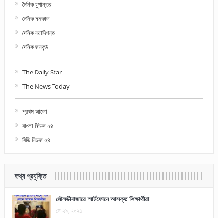
দৈনিক যুগান্তর
দৈনিক সমকাল
দৈনিক নয়াদিগন্ত
দৈনিক জনকন্ঠ
The Daily Star
The News Today
প্রথম আলো
বাংলা নিউজ ২৪
বিডি নিউজ ২৪
তথ্য প্রযুক্তি
মৌলভীবাজারে স্মার্টফোনে আসক্ত শিক্ষার্থীরা
মে ২৯, ২০২১