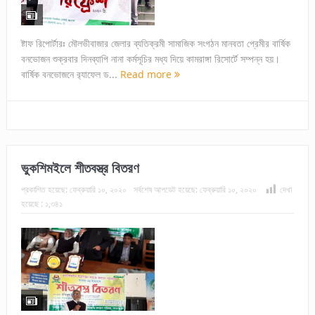
ষ্টাফ রিপোর্টারঃ মৌলভীবাজার জেলার ব্যতিক্রমী সামাজিক সংগঠন মানবতা প্রেমীর বার্ষিক
বনভোজন শুক্রবার দিনব্যাপি নানা কর্মসূচির মধ্য দিয়ে কামরাঙ্গা রিসোর্টে সম্পন্ন হয়।
বার্ষিক বনভোজনে র‌্যাফেল ড...
Read more
ভুকশিমইলে শীতবস্ত্র বিতরণ
প্রকাশিত হয়েছে:
ফেব্রুয়ারি ১০, ২০২০
সর্বশেষ আপডেট হয়েছে:
ফেব্রুয়ারি ১০, ২০২০
দেখা
হয়েছে :
১,৩৪১