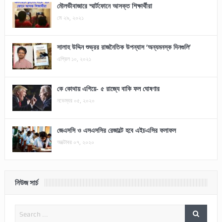
মৌলভীবাজারে স্মার্টফোনে আসক্ত শিক্ষার্থীরা
মে ২৯, ২০২১
সালাহ উদ্দিন শুভ্রর রাজনৈতিক উপন্যাস ‘অন্যমনস্ক দিনগুলি’
এপ্রিল ১০, ২০২১
কে কোথায় এগিয়ে- ৫ রাজ্যে বাকি ফল ঘোষণার
নভেম্বর ০৫, ২০২০
জেএসসি ও এসএসসির রেজাল্টে হবে এইচএসির ফলাফল
অক্টোবর ০৭, ২০২০
নিউজ সার্চ