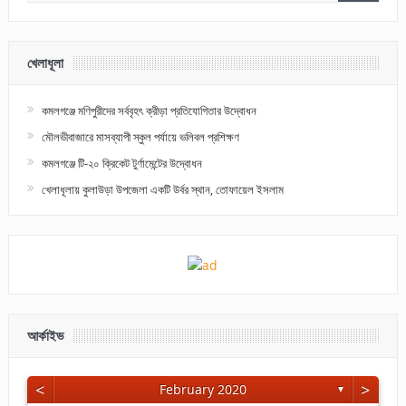
খেলাধূলা
কমলগঞ্জে মণিপুরীদের সর্ববৃহৎ ক্রীড়া প্রতিযোগিতার উদ্বোধন
মৌলভীবাজারে মাসব্যাপী স্কুল পর্যায়ে ভলিবল প্রশিক্ষণ
কমলগঞ্জে টি-২০ ক্রিকেট টুর্ণামেন্টের উদ্বোধন
খেলাধূলায় কুলাউড়া উপজেলা একটি উর্বর স্থান, তোফায়েল ইসলাম
আর্কাইভ
<
>
February 2020
▼