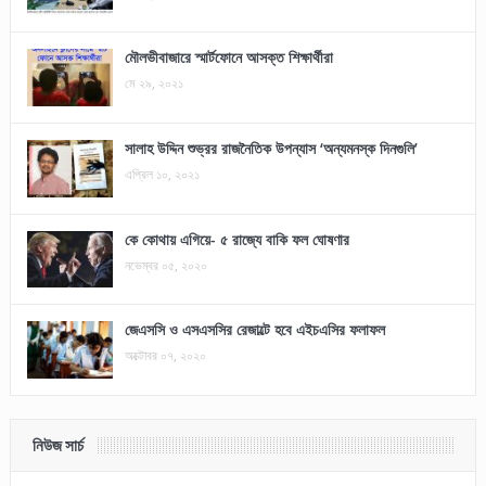
মৌলভীবাজারে স্মার্টফোনে আসক্ত শিক্ষার্থীরা
মে ২৯, ২০২১
সালাহ উদ্দিন শুভ্রর রাজনৈতিক উপন্যাস ‘অন্যমনস্ক দিনগুলি’
এপ্রিল ১০, ২০২১
কে কোথায় এগিয়ে- ৫ রাজ্যে বাকি ফল ঘোষণার
নভেম্বর ০৫, ২০২০
জেএসসি ও এসএসসির রেজাল্টে হবে এইচএসির ফলাফল
অক্টোবর ০৭, ২০২০
নিউজ সার্চ