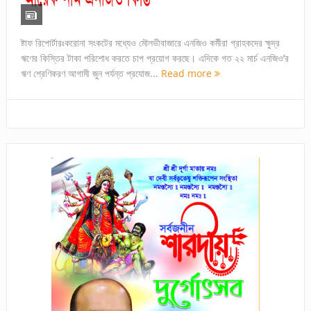
ষ্টাফ রিপোর্টারঃকরোনা সংকটের মধ্যেও মৌলভীবাজারে এনজিও কর্মীরা গ্রাহকদের ক্ষুদ্র
ঋণের কিস্তির টাকা পরিশোধ করতে চাপ প্রয়োগ করছে। এদিকে গত ২২ মার্চ এনজিও’র
ঋণ শ্রেণিকরণ আগামী জুন পর্যন্ত প্রযোজ...
Read more