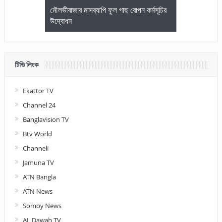
জেলা আইনজীবি
মৌলভীবাজার মাসব্যাপি ফুল গাছ রোপন কর্মসূচির
মৌলভীবাজারে কম
উদ্বোধন
আলোচনা ও পুরস
টিভি লিংক
Ekattor TV
Channel 24
Banglavision TV
Btv World
Channeli
Jamuna TV
ATN Bangla
ATN News
Somoy News
AL Dawah TV