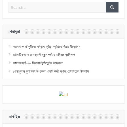
খেলাধূলা
কমলগঞ্জে মণিপুরীদের সর্ববৃহৎ ক্রীড়া প্রতিযোগিতার উদ্বোধন
মৌলভীবাজারে মাসব্যাপী স্কুল পর্যায়ে ভলিবল প্রশিক্ষণ
কমলগঞ্জে টি-২০ ক্রিকেট টুর্ণামেন্টের উদ্বোধন
খেলাধূলায় কুলাউড়া উপজেলা একটি উর্বর স্থান, তোফায়েল ইসলাম
আর্কাইভ