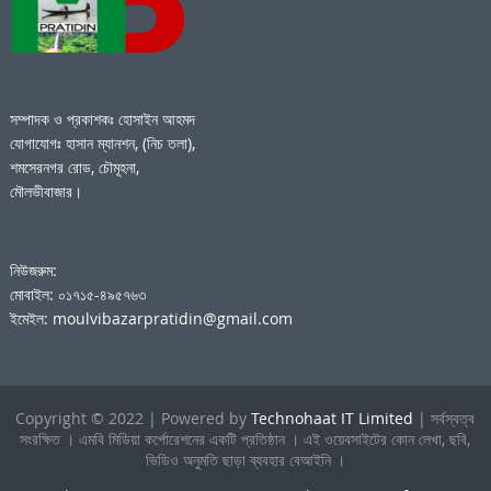
সম্পাদক ও প্রকাশকঃ হোসাইন আহমদ
যোগাযোগঃ হাসান ম্যানশন, (নিচ তলা),
শমসেরনগর রোড, চৌমূহনা,
মৌলভীবাজার।
নিউজরুম:
মোবাইল: ০১৭১৫-৪৯৫৭৬৩
ইমেইল: moulvibazarpratidin@gmail.com
Copyright © 2022 | Powered by
Technohaat IT Limited
| সর্বস্বত্ব
সংরক্ষিত । এমবি মিডিয়া কর্পোরেশনের একটি প্রতিষ্ঠান । এই ওয়েবসাইটের কোন লেখা, ছবি,
ভিডিও অনুমতি ছাড়া ব্যবহার বেআইনি ।