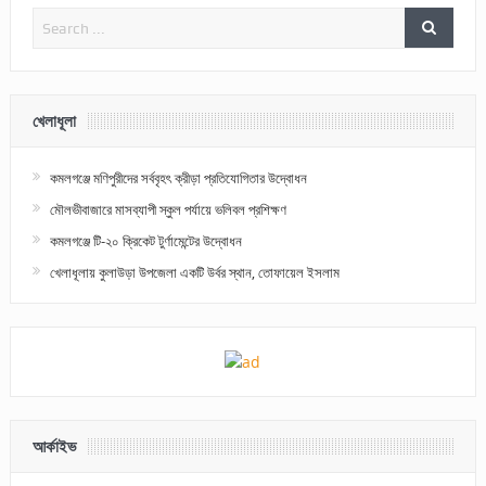
খেলাধূলা
কমলগঞ্জে মণিপুরীদের সর্ববৃহৎ ক্রীড়া প্রতিযোগিতার উদ্বোধন
মৌলভীবাজারে মাসব্যাপী স্কুল পর্যায়ে ভলিবল প্রশিক্ষণ
কমলগঞ্জে টি-২০ ক্রিকেট টুর্ণামেন্টের উদ্বোধন
খেলাধূলায় কুলাউড়া উপজেলা একটি উর্বর স্থান, তোফায়েল ইসলাম
আর্কাইভ