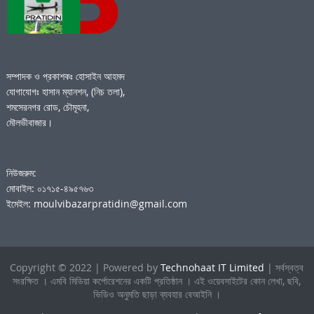
সম্পাদক ও প্রকাশকঃ হোসাইন আহমদ
যোগাযোগঃ হাসান ম্যানশন, (নিচ তলা),
শমসেরনগর রোড, চৌমূহনা,
মৌলভীবাজার।
নিউজরুম:
মোবাইল: ০১৭১৫-৪৯৫৭৬৩
ইমেইল: moulvibazarpratidin@gmail.com
Copyright © 2022 | Powered by
Technohaat IT Limited
| সর্বস্বত্ব
সংরক্ষিত । এমবি মিডিয়া কর্পোরেশনের একটি প্রতিষ্ঠান । এই ওয়েবসাইটের কোন লেখা, ছবি,
ভিডিও অনুমতি ছাড়া ব্যবহার বেআইনি ।