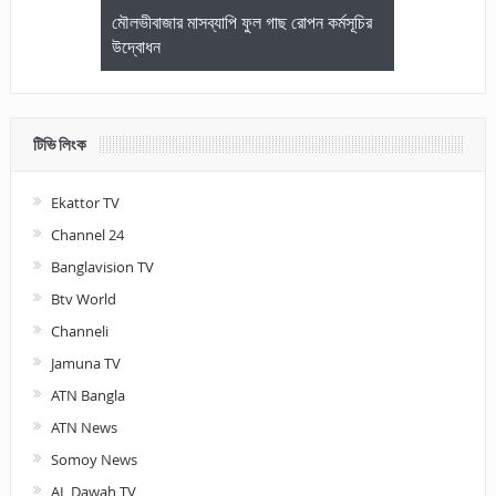
জেলা আইনজীবি
মৌলভীবাজার মাসব্যাপি ফুল গাছ রোপন কর্মসূচির
মৌলভীবাজারে কম
উদ্বোধন
আলোচনা ও পুরস
টিভি লিংক
Ekattor TV
Channel 24
Banglavision TV
Btv World
Channeli
Jamuna TV
ATN Bangla
ATN News
Somoy News
AL Dawah TV