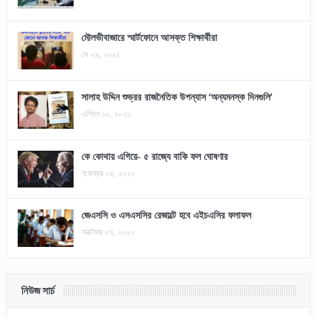
মৌলভীবাজারে স্মার্টফোনে আসক্ত শিক্ষার্থীরা
মে ২৯, ২০২১
সালাহ উদ্দিন শুভ্রর রাজনৈতিক উপন্যাস ‘অন্যমনস্ক দিনগুলি’
এপ্রিল ১০, ২০২১
কে কোথায় এগিয়ে- ৫ রাজ্যে বাকি ফল ঘোষণার
নভেম্বর ০৫, ২০২০
জেএসসি ও এসএসসির রেজাল্টে হবে এইচএসির ফলাফল
অক্টোবর ০৭, ২০২০
নিউজ সার্চ