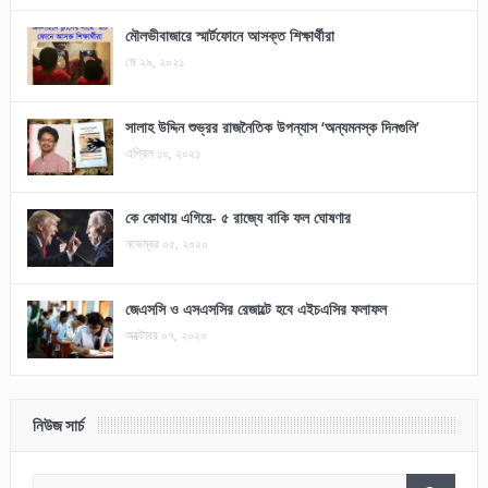
মৌলভীবাজারে স্মার্টফোনে আসক্ত শিক্ষার্থীরা
মে ২৯, ২০২১
সালাহ উদ্দিন শুভ্রর রাজনৈতিক উপন্যাস ‘অন্যমনস্ক দিনগুলি’
এপ্রিল ১০, ২০২১
কে কোথায় এগিয়ে- ৫ রাজ্যে বাকি ফল ঘোষণার
নভেম্বর ০৫, ২০২০
জেএসসি ও এসএসসির রেজাল্টে হবে এইচএসির ফলাফল
অক্টোবর ০৭, ২০২০
নিউজ সার্চ