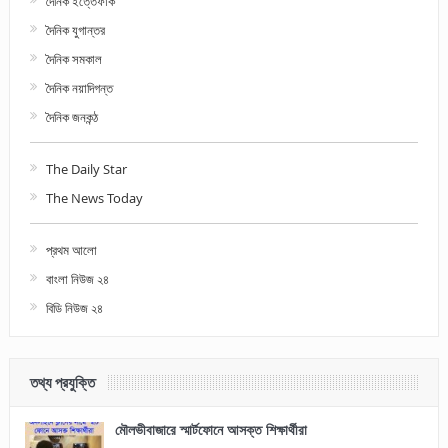
দৈনিক ইত্তেফাক
দৈনিক যুগান্তর
দৈনিক সমকাল
দৈনিক নয়াদিগন্ত
দৈনিক জনকন্ঠ
The Daily Star
The News Today
প্রথম আলো
বাংলা নিউজ ২৪
বিডি নিউজ ২৪
তথ্য প্রযুক্তি
মৌলভীবাজারে স্মার্টফোনে আসক্ত শিক্ষার্থীরা