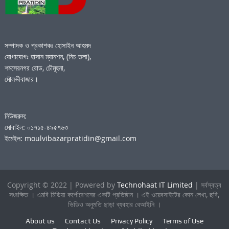
সম্পাদক ও প্রকাশকঃ হোসাইন আহমদ
যোগাযোগঃ হাসান ম্যানশন, (নিচ তলা),
শমসেরনগর রোড, চৌমূহনা,
মৌলভীবাজার।
নিউজরুম:
মোবাইল: ০১৭১৫-৪৯৫৭৬৩
ইমেইল: moulvibazarpratidin@gmail.com
Copyright © 2022 | Powered by
Technohaat IT Limited
| সর্বস্বত্ব
সংরক্ষিত । এমবি মিডিয়া কর্পোরেশনের একটি প্রতিষ্ঠান । এই ওয়েবসাইটের কোন লেখা, ছবি,
ভিডিও অনুমতি ছাড়া ব্যবহার বেআইনি ।
About us
Contact Us
Privacy Policy
Terms of Use