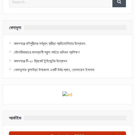
খেলাধূলা
কমলগঞ্জে মণিপুরীদের সর্ববৃহৎ ক্রীড়া প্রতিযোগিতার উদ্বোধন
মৌলভীবাজারে মাসব্যাপী স্কুল পর্যায়ে ভলিবল প্রশিক্ষণ
কমলগঞ্জে টি-২০ ক্রিকেট টুর্ণামেন্টের উদ্বোধন
খেলাধূলায় কুলাউড়া উপজেলা একটি উর্বর স্থান, তোফায়েল ইসলাম
আর্কাইভ