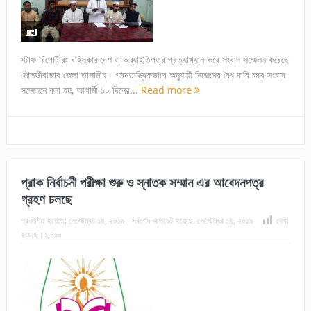
স্টাফ রিপোর্টারঃ বহিস্কারাদেশ ও অব্যাহতিপত্র প্রত্যাখ্যান করে সংবাদ সম্মেলন করেছে
মৌলভীবাজার জেলা তালামীয। গঠনতান্ত্রিকভাবে অনুযায়ী নিজেদের বৈধ দাবি করে সংবাদ
সম্মেলনে বলা হয়, আগামী ১০ দিনের...
Read more
প্রাক নির্বাচনী পরীক্ষা শুরু ও স্নাতক সম্মান এর আবেদনপত্র
গ্রহণ চলছে
প্রকাশিত হয়েছে:
সেপ্টেম্বর ১৪, ২০১৯
সর্বশেষ আপডেট হয়েছে:
সেপ্টেম্বর ১৪, ২০১৯
দেখা
হয়েছে :
১,৪১০