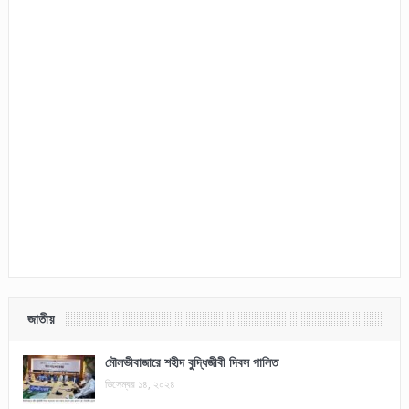
জাতীয়
মৌলভীবাজারে শহীদ বুদ্ধিজীবী দিবস পালিত
ডিসেম্বর ১৪, ২০২৪