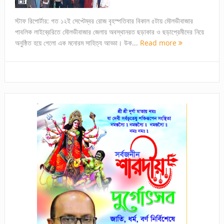
স্টাফ রিপোর্টার: গত ১২ই সেপ্টেম্বর রোজ বৃহস্পতিবার বিকাল ৫টায় মৌলভীবাজার
পাবলিক লাইব্রেরিতে মৌলভীবাজার জেলায় অবস্থানরত ছড়াকার ও ছড়াপ্রেমীদের নিয়ে
অনুষ্ঠিত হয়ে গেলো এক মনোরম সাহিত্য আড্ডা। উক...
Read more