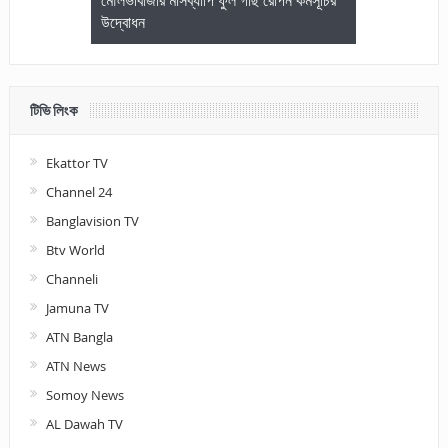
জেলা আইনজীবি
মৌলভীবাজার মাসব্যাপি ফুল গাছ রোপন কর্মসূচির
মৌলভীবাজারে কম
উদ্বোধন
আলোচনা ও পুরস
টিভি লিংক
Ekattor TV
Channel 24
Banglavision TV
Btv World
Channeli
Jamuna TV
ATN Bangla
ATN News
Somoy News
AL Dawah TV