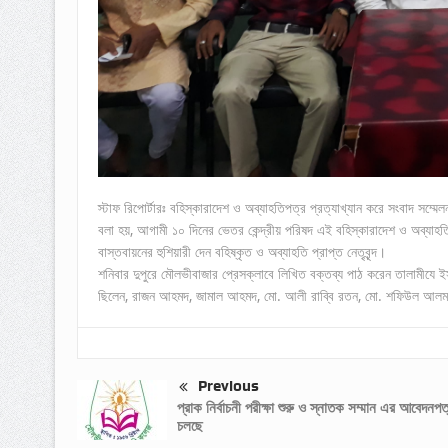
স্টাফ রিপোর্টারঃ বহিস্কারাদেশ ও অব্যাহতিপত্র প্রত্যাখ্যান করে সংবাদ সম্ম
বলা হয়, আগামী ১০ দিনের ভেতর কেন্দ্রীয় পরিষদ এই বহিস্কারাদেশ ও অব্যাহতির
বাস্তবায়নের হুশিয়ারী দেন বহিষ্কৃত ও অব্যাহতি প্রাপ্ত নেতৃবৃন্দ।
শনিবার দুপুরে মৌলভীবাজার প্রেসক্লাবে লিখিত বক্তব্য পাঠ করেন তালামীযে 
ছিলেন, রাজন আহমদ, জামাল আহমদ, মো. আলী রাব্বি রতন, মো. শফিউল আলম জ
Previous
প্রাক নির্বাচনী পরীক্ষা শুরু ও স্নাতক সম্মান এর আবেদনপত
চলছে