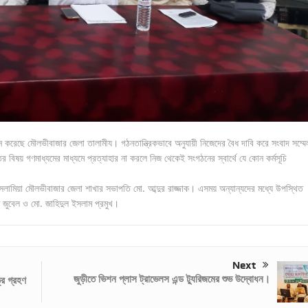
েলন করেছে মৌলভীবাজার জেলা তালামীয। গঠনতান্ত্রিকভাবে অনুযায়ী নিজেদের বৈধ দাবি করে সংবাদ সম্মে
 বিষয় গণমাধ্যমের মাধ্যমে প্রত্যাহার না করলে নিজ থেকেই সংগঠনের স্বার্থে যে কোন কর্মসূচি
ইসলামিয়া মৌলভীবাজার জেলা শাখার সভাপতি মো. আব্দুর রাজ্জাক। এসময় অন্যান্যদের মধ্যে উপস্থিত
ুবেল ও মো. জাহিদুল ইসলাম প্রমুখ।
Next
জুড়ীতে ভিশন প্লাস ট্রাভেলস এন্ড ট্যুরিজমের শুভ উদ্বোধন।
্র গ্রহণ