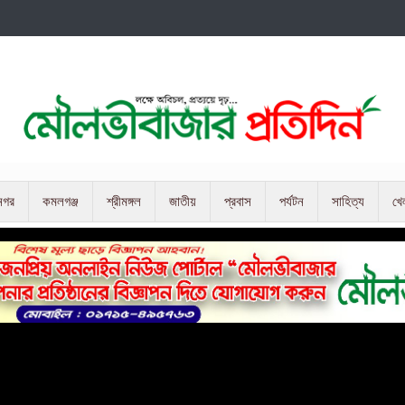
নগর
কমলগঞ্জ
শ্রীমঙ্গল
জাতীয়
প্রবাস
পর্যটন
সাহিত্য
খে