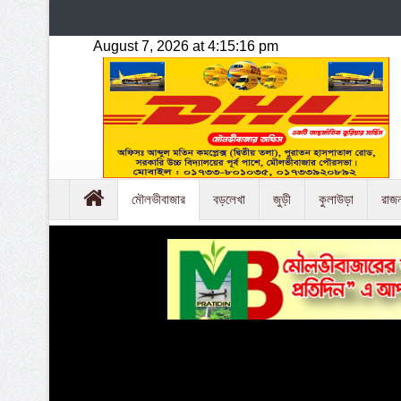
মৌলভীবাজার
বড়লেখা
জুড়ী
কুলাউড়া
রাজ