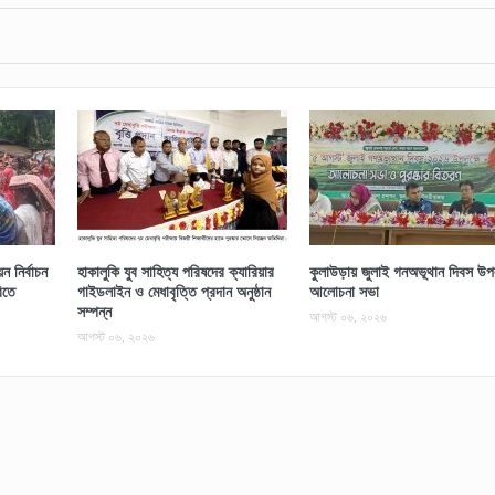
 নির্বাচন
হাকালুকি যুব সাহিত্য পরিষদের ক্যারিয়ার
কুলাউড়ায় জুলাই গনঅভূথান দিবস উপল
িতে
গাইডলাইন ও মেধাবৃত্তি প্রদান অনুষ্ঠান
আলোচনা সভা
সম্পন্ন
আগস্ট ০৬, ২০২৬
আগস্ট ০৬, ২০২৬