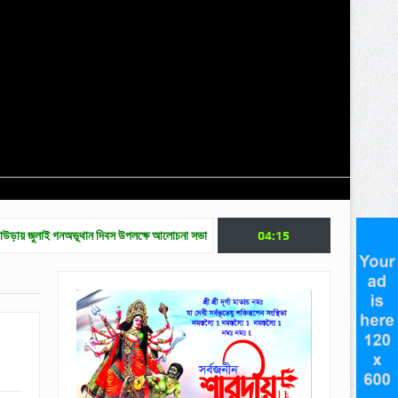
অভূথান দিবস উপলক্ষে আলোচনা সভা
জুলাই গণ অভ্যুত্থান দিবসে মৌলভীবাজারে নানা কর্মসূচি
04:15