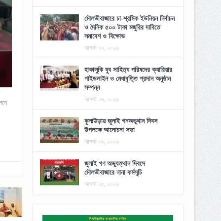
মৌলভীবাজারে চা-শ্রমিক ইউনিয়ন নির্বাচন
ও দৈনিক ৫০০ টাকা মজুরির দাবিতে
সমাবেশ ও বিক্ষোভ
আগস্ট ০৭, ২০২৬
হাকালুকি যুব সাহিত্য পরিষদের ক্যারিয়ার
গাইডলাইন ও মেধাবৃত্তি প্রদান অনুষ্ঠান
সম্পন্ন
আগস্ট ০৬, ২০২৬
লনে
কুলাউড়ায় জুলাই গনঅভূথান দিবস
উপলক্ষে আলোচনা সভা
আগস্ট ০৬, ২০২৬
জুলাই গণ অভ্যুত্থান দিবসে
মৌলভীবাজারে নানা কর্মসূচি
আগস্ট ০৫, ২০২৬