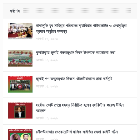
সর্বশেষ
হাকালুকি যুব সাহিত্য পরিষদের ক্যারিয়ার গাইডলাইন ও মেধাবৃত্তি
প্রদান অনুষ্ঠান সম্পন্ন
আগস্ট ০৬, ২০২৬
কুলাউড়ায় জুলাই গনঅভূথান দিবস উপলক্ষে আলোচনা সভা
আগস্ট ০৬, ২০২৬
জুলাই গণ অভ্যুত্থান দিবসে মৌলভীবাজারে নানা কর্মসূচি
আগস্ট ০৫, ২০২৬
সর্বোচ্চ ভোট পেয়ে সদস্য নির্বাচিত হলেন ব্যারিস্টার ফয়েজ উদ্দিন
আহমদ
আগস্ট ০৩, ২০২৬
মৌলভীবাজার ডেকোরেটার্স মালিক সমিতির জেলা কমিটি গঠন
আগস্ট ০২, ২০২৬