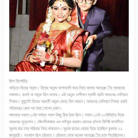
ষ্টাফ রিপোর্টার
বাড়িতে বিয়ের আনন্দ। বিয়ের আনন্দ ভাগাভাগি করে নিতে বাসায় আতœীয় স্বজনের
সমাগম। কতই না আনন্দ ছিল বাসায়। এই আনন্দ বেশীক্ষণ স্থায়ী হয়নি আগুনের লেলিহান
শিখায়। মুহূর্তেই বিয়ের পরবর্তী আনন্দ কেড়ে নিল আগুন। আগুনের লেলিহান শিখায় একই
পরিবারের ৩জন সহ মারা গেলেন ৫জন।
মঙ্গলবার সকাল ১০টা পর্যন্ত সকল কিছু ঠিক ঠাক ছিল। সকাল ১০টা ২০মিনিটের দিকে
আগুনের সূত্রপাত। মৌলভীবাজার এম সাইফুর রহমান রোডের দু’তলা বিশিষ্ট বাসাটিতে
সুভাষ রায় তার পরিবার নিয়ে থাকতেন। সুভাষ রায়ের মেয়ের বিয়ে হয়েছিল বুধবার ২২
জানুয়ারী। গতকাল ছিল বৌভাত। বৌভাত শেষে অনেক আতœীয় চলে গিয়েছিলেন।