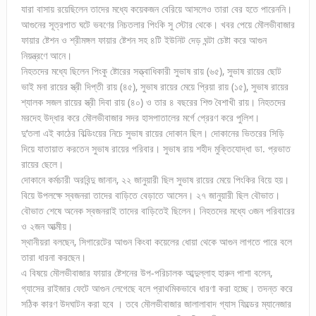
যারা বাসায় রয়েছিলেন তাদের মধ্যে কয়েকজন বেরিয়ে আসলেও তারা বের হতে পারেননি।
আগুনের সূত্রপাত ঘটে ভবণের নিচতলার পিংকি সু স্টোর থেকে। খবর পেয়ে মৌলভীবাজার
ফায়ার ষ্টেশন ও শ্রীমঙ্গল ফায়ার ষ্টেশন সহ ৪টি ইউনিট দেড় ঘন্টা চেষ্টা করে আগুন
নিয়ন্ত্রণে আনে।
নিহতদের মধ্যে ছিলেন পিংকু ষ্টোরের সত্ত্বাধিকারী সুভাষ রায় (৬৫), সুভাষ রায়ের ছোট
ভাই মনা রায়ের স্ত্রী দিপ্তী রায় (৪৫), সুভাষ রায়ের মেয়ে প্রিয়া রায় (১৫), সুভাষ রায়ের
শ্যালক সজল রায়ের স্ত্রী দিবা রায় (৪০) ও তার ৪ বছরের শিশু বৈশাখী রায়। নিহতদের
মরদেহ উদ্ধার করে মৌলভীবাজার সদর হাসপাতালের মর্গে প্রেরণ করে পুলিশ।
দু’তলা এই কাঠের বিল্ডিংয়ের নিচে সুভাষ রায়ের দোকান ছিল। দোকানের ভিতরের সিড়ি
দিয়ে যাতায়াত করতেন সুভাষ রায়ের পরিবার। সুভাষ রায় শহীদ মুক্তিযোদ্ধা ডা. প্রভাত
রায়ের ছেলে।
দোকানে কর্মচারী অরবিন্দু জানান, ২২ জানুয়ারী ছিল সুভাষ রায়ের মেয়ে পিংকির বিয়ে হয়।
বিয়ে উপলক্ষে স্বজনরা তাদের বাড়িতে বেড়াতে আসেন। ২৭ জানুয়ারী ছিল বৌভাত।
বৌভাত শেষে অনেক স্বজনরাই তাদের বাড়িতেই ছিলেন। নিহতদের মধ্যে ৩জন পরিবারের
ও ২জন আত্মীয়।
স্থানীয়রা বলছেন, সিগারেটের আগুন কিংবা কয়েলের ধোয়া থেকে আগুন লাগতে পারে বলে
তারা ধারনা করছেন।
এ বিষয়ে মৌলভীবাজার ফায়ার ষ্টেশনের উপ-পরিচালক আব্দুল্লাহ হারুন পাশা বলেন,
গ্যাসের রাইজার ফেটে আগুন লেগেছে বলে প্রাথমিকভাবে ধারণা করা হচ্ছে। তদন্ত করে
সঠিক কারণ উদঘাটন করা হবে । তবে মৌলভীবাজার জালালাবাদ গ্যাস ফিল্ডের ম্যানেজার