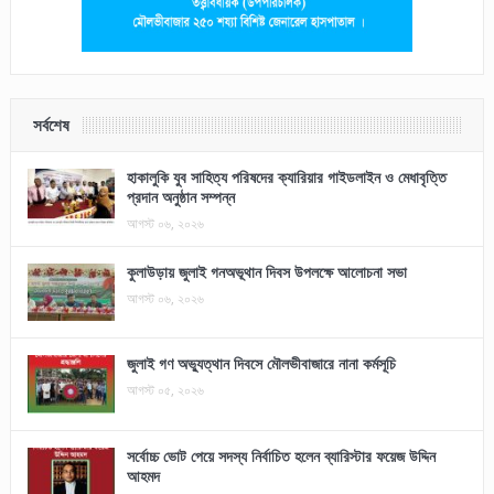
সর্বশেষ
হাকালুকি যুব সাহিত্য পরিষদের ক্যারিয়ার গাইডলাইন ও মেধাবৃত্তি
প্রদান অনুষ্ঠান সম্পন্ন
আগস্ট ০৬, ২০২৬
কুলাউড়ায় জুলাই গনঅভূথান দিবস উপলক্ষে আলোচনা সভা
আগস্ট ০৬, ২০২৬
জুলাই গণ অভ্যুত্থান দিবসে মৌলভীবাজারে নানা কর্মসূচি
আগস্ট ০৫, ২০২৬
সর্বোচ্চ ভোট পেয়ে সদস্য নির্বাচিত হলেন ব্যারিস্টার ফয়েজ উদ্দিন
আহমদ