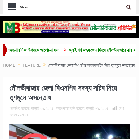
Menu
থান দিবস উপলক্ষে আলোচনা সভা
জুলাই গণ অভ্যুত্থান দিবসে মৌলভীবাজারে নানা কর্মসূচি
স
HOME
FEATURE
মৌলভীবাজার জেলা বিএনপির সদস্য সচিব নিয়ে তৃণমূলে অসন্তোষ
মৌলভীবাজার জেলা বিএনপির সদস্য সচিব নিয়ে
তৃণমূলে অসন্তোষ
প্রকাশিত হয়েছে:
জানুয়ারি ০২, ২০২৫
সর্বশেষ আপডেট হয়েছে:
জানুয়ারি ০২, ২০২৫
দেখা
হয়েছে :
১,৬৪২