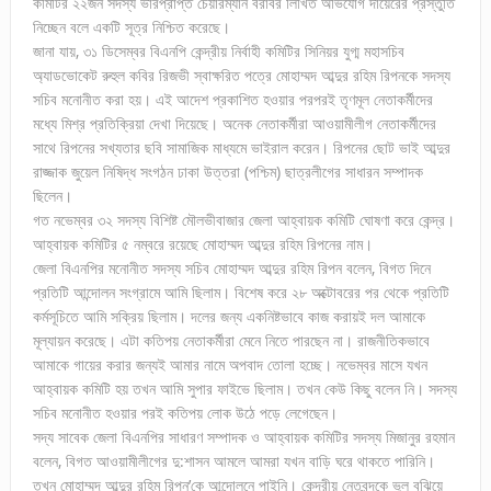
কমিটির ২২জন সদস্য ভারপ্রাপ্ত চেয়ারম্যান বরাবর লিখিত অভিযোগ দায়েরের প্রস্তুতি
নিচ্ছেন বলে একটি সূত্র নিশ্চিত করেছে।
জানা যায়, ৩১ ডিসেম্বর বিএনপি কেন্দ্রীয় নির্বাহী কমিটির সিনিয়র যুগ্ম মহাসচিব
অ্যাডভোকেট রুহুল কবির রিজভী স্বাক্ষরিত পত্রে মোহাম্মদ আব্দুর রহিম রিপনকে সদস্য
সচিব মনোনীত করা হয়। এই আদেশ প্রকাশিত হওয়ার পরপরই তৃণমূল নেতাকর্মীদের
মধ্যে মিশ্র প্রতিক্রিয়া দেখা দিয়েছে। অনেক নেতাকর্মীরা আওয়ামীলীগ নেতাকর্মীদের
সাথে রিপনের সখ্যতার ছবি সামাজিক মাধ্যমে ভাইরাল করেন। রিপনের ছোট ভাই আব্দুর
রাজ্জাক জুয়েল নিষিদ্ধ সংগঠন ঢাকা উত্তরা (পশ্চিম) ছাত্রলীগের সাধারন সম্পাদক
ছিলেন।
গত নভেম্বর ৩২ সদস্য বিশিষ্ট মৌলভীবাজার জেলা আহ্বায়ক কমিটি ঘোষণা করে কেন্দ্র।
আহ্বায়ক কমিটির ৫ নম্বরে রয়েছে মোহাম্মদ আব্দুর রহিম রিপনের নাম।
জেলা বিএনপির মনোনীত সদস্য সচিব মোহাম্মদ আব্দুর রহিম রিপন বলেন, বিগত দিনে
প্রতিটি আন্দোলন সংগ্রামে আমি ছিলাম। বিশেষ করে ২৮ অক্টোবরের পর থেকে প্রতিটি
কর্মসূচিতে আমি সক্রিয় ছিলাম। দলের জন্য একনিষ্টভাবে কাজ করায়ই দল আমাকে
মূল্যায়ন করেছে। এটা কতিপয় নেতাকর্মীরা মেনে নিতে পারছেন না। রাজনীতিকভাবে
আমাকে গায়ের করার জন্যই আমার নামে অপবাদ তোলা হচ্ছে। নভেম্বর মাসে যখন
আহ্বায়ক কমিটি হয় তখন আমি সুপার ফাইভে ছিলাম। তখন কেউ কিছু বলেন নি। সদস্য
সচিব মনোনীত হওয়ার পরই কতিপয় লোক উঠে পড়ে লেগেছেন।
সদ্য সাবেক জেলা বিএনপির সাধারণ সম্পাদক ও আহ্বায়ক কমিটির সদস্য মিজানুর রহমান
বলেন, বিগত আওয়ামীলীগের দু:শাসন আমলে আমরা যখন বাড়ি ঘরে থাকতে পারিনি।
তখন মোহাম্মদ আব্দুর রহিম রিপন’কে আন্দোলনে পাইনি। কেন্দ্রীয় নেতৃবৃন্দকে ভুল বুঝিয়ে