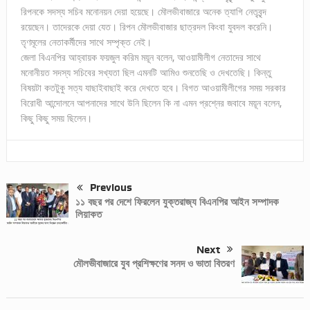
রিপনকে সদস্য সচিব মনোনয়ন দেয়া হয়েছে। মৌলভীবাজারে অনেক ত্যাগি নেতৃবৃন্দ
রয়েছেন। তাদেরকে দেয়া যেত। রিপন মৌলভীবাজার ছাত্রদল কিংবা যুবদল করেনি।
তৃণমূলের নেতাকর্মীদের সাথে সম্পৃক্ত নেই।
জেলা বিএনপির আহ্বায়ক ফয়জুল করিম ময়ূন বলেন, আওয়ামীলীগ নেতাদের সাথে
মনোনীয়ত সদস্য সচিবের সখ্যতা ছিল এমনটি আমিও শুনতেছি ও দেখতেছি। কিন্তু
বিষয়টা কতটুকু সত্য যাছাইবাছাই করে দেখতে হবে। বিগত আওয়ামীলীগের সময় সরকার
বিরোধী আন্দোলনে আপনাদের সাথে উনি ছিলেন কি না এমন প্রশ্নের জবাবে ময়ূন বলেন,
কিছু কিছু সময় ছিলেন।
Previous
১১ বছর পর দেশে ফিরলেন যুক্তরাজ্য বিএনপির আইন সম্পাদক
লিয়াকত
Next
মৌলভীবাজারে যুব প্রশিক্ষণের সনদ ও ভাতা বিতরণ