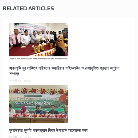
RELATED ARTICLES
হাকালুকি যুব সাহিত্য পরিষদের ক্যারিয়ার গাইডলাইন ও মেধাবৃত্তি প্রদান অনুষ্ঠান
সম্পন্ন
আগস্ট ০৬, ২০২৬
কুলাউড়ায় জুলাই গনঅভূথান দিবস উপলক্ষে আলোচনা সভা
আগস্ট ০৬, ২০২৬