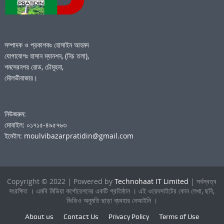
সম্পাদক ও প্রকাশকঃ হোসাইন আহমদ
যোগাযোগঃ হাসান ম্যানশন, (নিচ তলা),
শমসেরনগর রোড, চৌমূহনা,
মৌলভীবাজার।
নিউজরুম:
মোবাইল: ০১৭১৫-৪৯৫৭৬৩
ইমেইল: moulvibazarpratidin@gmail.com
Copyright © 2022 | Powered by
Technohaat IT Limited
| সর্বস্বত্ব
সংরক্ষিত । এমবি মিডিয়া কর্পোরেশনের একটি প্রতিষ্ঠান । এই ওয়েবসাইটের কোন লেখা, ছবি,
ভিডিও অনুমতি ছাড়া ব্যবহার বেআইনি ।
About us
Contact Us
Privacy Policy
Terms of Use