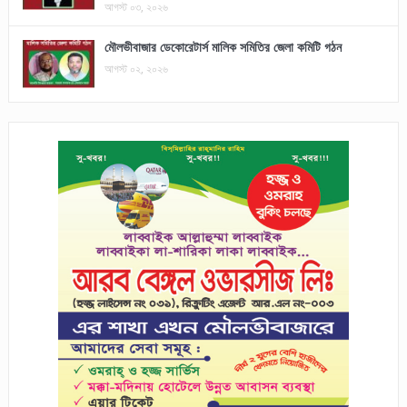
আগস্ট ০৩, ২০২৬
মৌলভীবাজার ডেকোরেটার্স মালিক সমিতির জেলা কমিটি গঠন
আগস্ট ০২, ২০২৬