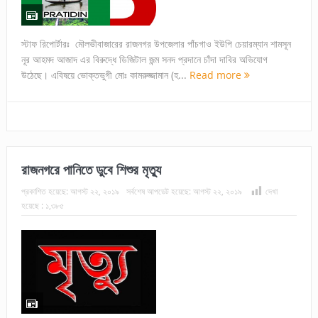
স্টাফ রিপোর্টারঃ মৌলভীবাজারের রাজনগর উপজেলার পাঁচগাও ইউপি চেয়ারম্যান শামসূন
নূর আহমদ আজাদ এর বিরুদ্ধে ডিজিটাল জন্ম সনদ প্রদানে চাঁদা দাবির অভিযোগ
উঠেছে। এবিষয়ে ভোক্তভুগী মোঃ কামরুজ্জামান (হ...
Read more
রাজনগরে পানিতে ডুবে শিশুর মৃত্যু
প্রকাশিত হয়েছে:
আগস্ট ২২, ২০১৯
সর্বশেষ আপডেট হয়েছে:
আগস্ট ২২, ২০১৯
দেখা
হয়েছে :
১,৩৮৫