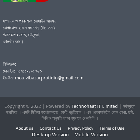
সম্পাদক ও প্রকাশকঃ হোসাইন আহমদ
যোগাযোগঃ হাসান ম্যানশন, (নিচ তলা),
শমসেরনগর রোড, চৌমূহনা,
মৌলভীবাজার।
নিউজরুম:
মোবাইল: ০১৭১৫-৪৯৫৭৬৩
ইমেইল: moulvibazarpratidin@gmail.com
Copyright © 2022 | Powered by
Technohaat IT Limited
| সর্বস্বত্ব
সংরক্ষিত । এমবি মিডিয়া কর্পোরেশনের একটি প্রতিষ্ঠান । এই ওয়েবসাইটের কোন লেখা, ছবি,
ভিডিও অনুমতি ছাড়া ব্যবহার বেআইনি ।
About us
Contact Us
Privacy Policy
Terms of Use
Desktop Version
Mobile Version