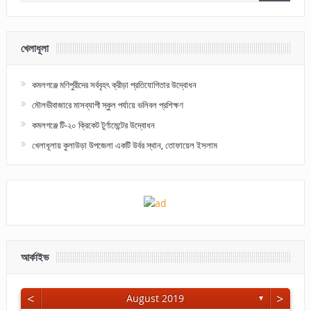
খেলাধূলা
কমলগঞ্জে মণিপুরীদের সর্ববৃহৎ ক্রীড়া প্রতিযোগিতার উদ্বোধন
মৌলভীবাজারে মাসব্যাপী স্কুল পর্যায়ে ভলিবল প্রশিক্ষণ
কমলগঞ্জে টি-২০ ক্রিকেট টুর্ণামেন্টের উদ্বোধন
খেলাধূলায় কুলাউড়া উপজেলা একটি উর্বর স্থান, তোফায়েল ইসলাম
আর্কাইভ
<
>
August 2019
▼