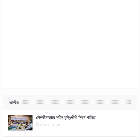
জাতীয়
মৌলভীবাজারে শহীদ বুদ্ধিজীবী দিবস পালিত
ডিসেম্বর ১৪, ২০২৪