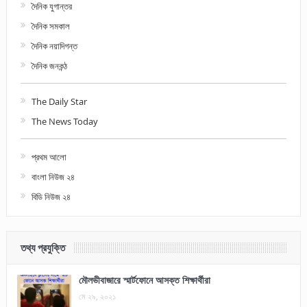
দৈনিক যুগান্তর
দৈনিক সমকাল
দৈনিক নয়াদিগন্ত
দৈনিক জনকন্ঠ
The Daily Star
The News Today
প্রথম আলো
বাংলা নিউজ ২৪
বিডি নিউজ ২৪
তথ্য প্রযুক্তি
মৌলভীবাজারে স্মার্টফোনে আসক্ত শিক্ষার্থীরা
মে ২৯, ২০২১