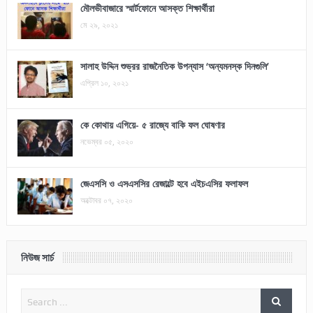
মৌলভীবাজারে স্মার্টফোনে আসক্ত শিক্ষার্থীরা
মে ২৯, ২০২১
সালাহ উদ্দিন শুভ্রর রাজনৈতিক উপন্যাস ‘অন্যমনস্ক দিনগুলি’
এপ্রিল ১০, ২০২১
কে কোথায় এগিয়ে- ৫ রাজ্যে বাকি ফল ঘোষণার
নভেম্বর ০৫, ২০২০
জেএসসি ও এসএসসির রেজাল্টে হবে এইচএসির ফলাফল
অক্টোবর ০৭, ২০২০
নিউজ সার্চ