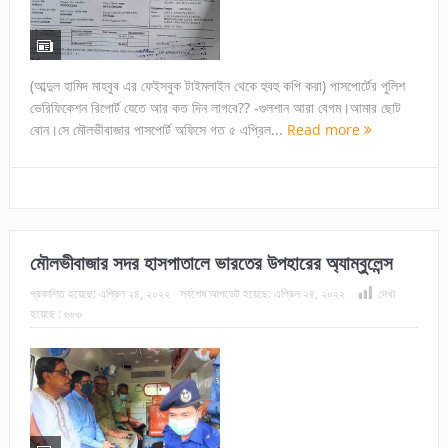
(আব্দুল হামিদ মাহবুব এর ফেইসবুক টাইমলাইন থেকে হুবহু কপি করা) পাসপোর্টের পুলিশ
ভেরিফিকেশন রিপোর্ট যেতে আর কত দিন লাগবে?? -গুলশান আরা বেগম।আমার ছোট
বোন।সে মৌলভীবাজার পাসপোর্ট অফিসে গত ৫ এপ্রিল...
Read more
মৌলভীবাজার সদর হাসপাতালে ভারতের উপহারের অ্যাম্বুলেন্স
প্রকাশিত হয়েছে:
এপ্রিল ২৪, ২০২২
সর্বশেষ আপডেট হয়েছে:
এপ্রিল ২৪, ২০২২
দেখা
হয়েছে :
৬৮৬