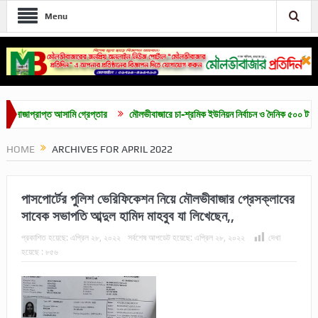
Menu
াপ্ত আসামি গ্রেপ্তার
মৌলভীবাজারে চা-শ্রমিক ইউনিয়ন নির্বাচন ও দৈনিক ৫০০ টাকা মজুরির দাব
HOME
ARCHIVES FOR APRIL 2022
পাসপোর্টের পুলিশ ভেরিফিকেশন নিয়ে মৌলভীবাজার প্রেসক্লাবের
সাবেক সভাপতি আব্দুল হামিদ মাহবুব যা লিখেছেন,,
প্রকাশিত হয়েছে:
এপ্রিল ২৮, ২০২২
সর্বশেষ আপডেট হয়েছে:
এপ্রিল ২৮, ২০২২
দেখা
হয়েছে :
৮৫৬