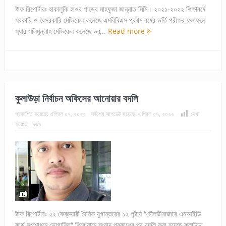
ষ্টাফ রিপোর্টারঃ হাকালুকি হাওর পাড়ের মাহফুজা জান্নাত মিমি। ২০২১-২০২২ শিক্ষাবর্ষে
সরকারি ও বেসরকারি মেডিকেল কলেজে এমবিবিএস প্রথম বর্ষের ভর্তি পরীক্ষর ফলাফলে
স্যার সলিমুল্লাহ মেডিকেল কলেজে ভর্...
Read more
কুলাউড়া নির্বাচন অফিসের আনোয়ার বদলি
প্রকাশিত হয়েছে:
এপ্রিল ০৭, ২০২২
সর্বশেষ আপডেট হয়েছে:
এপ্রিল ০৭, ২০২২
দেখা
হয়েছে :
৯৬৯
ষ্টাফ রিপোর্টারঃ ২২ ফেব্রুয়ারী দৈনিক যুগান্তরের ১২ পৃষ্টায় “মৌলভীবাজারে এনআইডি
কার্ড সংশোধনে ভোগান্তি“ শিরোনামে সংবাদ প্রকাশের পর বদলি করা হয়েছে কুলাউড়া