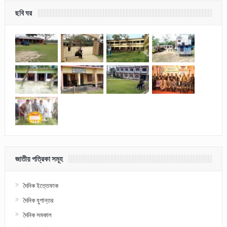
ছবি ঘর
জাতীয় পত্রিকা সমূহ
দৈনিক ইত্তেফাক
দৈনিক যুগান্তর
দৈনিক সমকাল