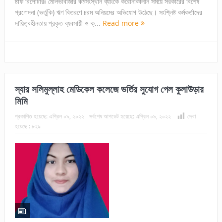
ষ্টাফ রিপোর্টারঃ মৌলভীবাজার কর্মসংস্থান ব্যাংকে করোনাকালীন সময়ে সরকারের বিশেষ
প্রণোদনা (ভর্তুকি) ঋণ বিতরণে চরম অনিয়মের অভিযোগ উঠেছে। সংশ্লিষ্ট কর্মকর্তাদের
দায়িত্বহীনতায় প্রকৃত ব্যবসায়ী ও ক্...
Read more
স্যার সলিমুল্লাহ মেডিকেল কলেজে ভর্তির সুযোগ পেল কুলাউড়ার
মিমি
প্রকাশিত হয়েছে:
এপ্রিল ০৯, ২০২২
সর্বশেষ আপডেট হয়েছে:
এপ্রিল ০৯, ২০২২
দেখা
হয়েছে :
৮২৯