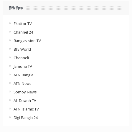
টিভি লিংক
Ekattor TV
Channel 24
Banglavision TV
Btv World
Channeli
Jamuna TV
ATN Bangla
ATN News
Somoy News
AL Dawah TV
ATN Islamic TV
Digi Bangla 24