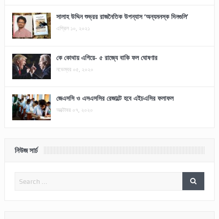
সালাহ উদ্দিন শুভ্রর রাজনৈতিক উপন্যাস ‘অন্যমনস্ক দিনগুলি’
এপ্রিল ১০, ২০২১
কে কোথায় এগিয়ে- ৫ রাজ্যে বাকি ফল ঘোষণার
নভেম্বর ০৫, ২০২০
জেএসসি ও এসএসসির রেজাল্টে হবে এইচএসির ফলাফল
অক্টোবর ০৭, ২০২০
নিউজ সার্চ