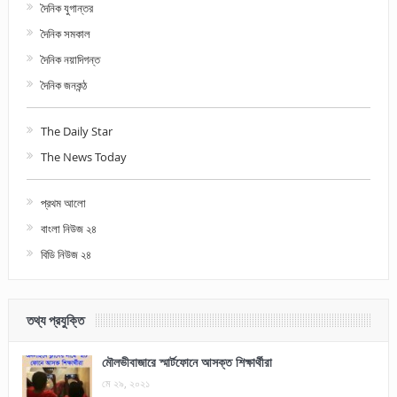
দৈনিক যুগান্তর
দৈনিক সমকাল
দৈনিক নয়াদিগন্ত
দৈনিক জনকন্ঠ
The Daily Star
The News Today
প্রথম আলো
বাংলা নিউজ ২৪
বিডি নিউজ ২৪
তথ্য প্রযুক্তি
মৌলভীবাজারে স্মার্টফোনে আসক্ত শিক্ষার্থীরা
মে ২৯, ২০২১