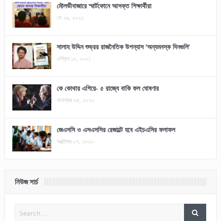
মৌলভীবাজারে স্মার্টফোনে আসক্ত শিক্ষার্থীরা
মে ২৯, ২০২১
সালাহ উদ্দিন শুভ্রর রাজনৈতিক উপন্যাস ‘অন্যমনস্ক দিনগুলি’
এপ্রিল ১০, ২০২১
কে কোথায় এগিয়ে- ৫ রাজ্যে বাকি ফল ঘোষণার
নভেম্বর ০৫, ২০২০
জেএসসি ও এসএসসির রেজাল্টে হবে এইচএসির ফলাফল
অক্টোবর ০৭, ২০২০
নিউজ সার্চ