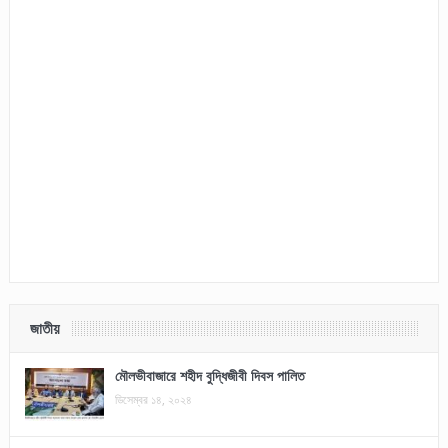
জাতীয়
মৌলভীবাজারে শহীদ বুদ্ধিজীবী দিবস পালিত
ডিসেম্বর ১৪, ২০২৪