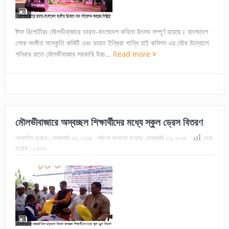
ষ্টাফ রিপোর্টারঃ মৌলভীবাজারে ভারত-বাংলাদেশ কবিতা উৎসব সম্পূর্ণ হয়েছে। বাংলাদেশ
লোক সংঙ্গীত সংস্কৃতি কমিটি এবং ভারত ইন্ধিরা গান্ধি হাই কমিশন এর যৌথ উদ্যোগে
শনিবার রাতে মৌলভীবাজার সরকারি উচ্চ...
Read more
মৌলভীবাজারে অস্বচ্ছল শিক্ষার্থীদের মধ্যে স্কুল ড্রেস বিতরণ
প্রকাশিত হয়েছে:
ফেব্রুয়ারি ২৩, ২০১৯
সর্বশেষ আপডেট হয়েছে:
ফেব্রুয়ারি ২৩, ২০১৯
দেখা
হয়েছে :
১,৬০৯