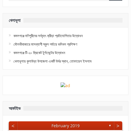
খেলাধূলা
কমলগঞ্জে মণিপুরীদের সর্ববৃহৎ ক্রীড়া প্রতিযোগিতার উদ্বোধন
মৌলভীবাজারে মাসব্যাপী স্কুল পর্যায়ে ভলিবল প্রশিক্ষণ
কমলগঞ্জে টি-২০ ক্রিকেট টুর্ণামেন্টের উদ্বোধন
খেলাধূলায় কুলাউড়া উপজেলা একটি উর্বর স্থান, তোফায়েল ইসলাম
আর্কাইভ
<
>
February 2019
▼