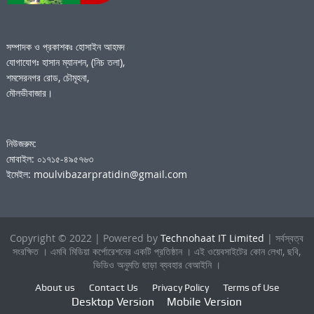
সম্পাদক ও প্রকাশকঃ হোসাইন আহমদ
যোগাযোগঃ হাসান ম্যানশন, (নিচ তলা),
শমসেরনগর রোড, চৌমূহনা,
মৌলভীবাজার।
নিউজরুম:
মোবাইল: ০১৭১৫-৪৯৫৭৬৩
ইমেইল: moulvibazarpratidin@gmail.com
Copyright © 2022 | Powered by
Technohaat IT Limited
| সর্বস্বত্ব
সংরক্ষিত । এমবি মিডিয়া কর্পোরেশনের একটি প্রতিষ্ঠান । এই ওয়েবসাইটের কোন লেখা, ছবি,
ভিডিও অনুমতি ছাড়া ব্যবহার বেআইনি ।
About us
Contact Us
Privacy Policy
Terms of Use
Desktop Version
Mobile Version