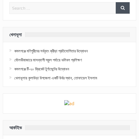
খেলাধূলা
কমলগঞ্জে মণিপুরীদের সর্ববৃহৎ ক্রীড়া প্রতিযোগিতার উদ্বোধন
মৌলভীবাজারে মাসব্যাপী স্কুল পর্যায়ে ভলিবল প্রশিক্ষণ
কমলগঞ্জে টি-২০ ক্রিকেট টুর্ণামেন্টের উদ্বোধন
খেলাধূলায় কুলাউড়া উপজেলা একটি উর্বর স্থান, তোফায়েল ইসলাম
আর্কাইভ