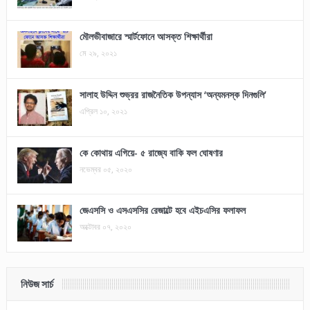
মৌলভীবাজারে স্মার্টফোনে আসক্ত শিক্ষার্থীরা
মে ২৯, ২০২১
সালাহ উদ্দিন শুভ্রর রাজনৈতিক উপন্যাস ‘অন্যমনস্ক দিনগুলি’
এপ্রিল ১০, ২০২১
কে কোথায় এগিয়ে- ৫ রাজ্যে বাকি ফল ঘোষণার
নভেম্বর ০৫, ২০২০
জেএসসি ও এসএসসির রেজাল্টে হবে এইচএসির ফলাফল
অক্টোবর ০৭, ২০২০
নিউজ সার্চ