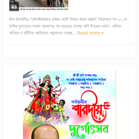
ষ্টাফ রিপোর্টারঃ “মৌলভীবাজারে হাজার কোটি টাকার কাজে নয়ছয়” শিরোনামে গত ১২ মে
দৈনিক যুগান্তরে সংবাদ প্রকাশের পর নড়েচড়ে বসেছে পানি উন্নয়ন বোর্ড। এদিকে
অনিয়ম ও দুর্নীতির প্রতিবাদে আন্দোলনে নেমেছ...
Read more