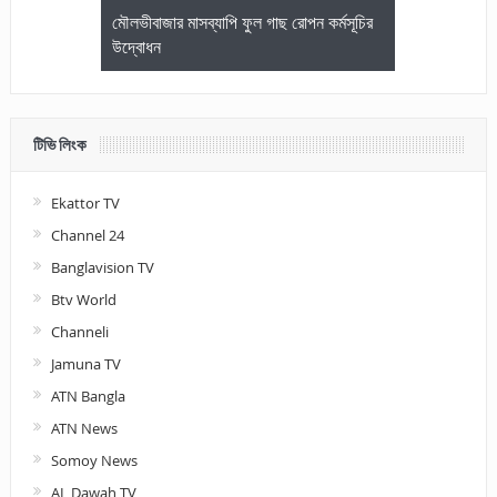
জেলা আইনজীবি
মৌলভীবাজার মাসব্যাপি ফুল গাছ রোপন কর্মসূচির
মৌলভীবাজারে কম
উদ্বোধন
আলোচনা ও পুরস
টিভি লিংক
Ekattor TV
Channel 24
Banglavision TV
Btv World
Channeli
Jamuna TV
ATN Bangla
ATN News
Somoy News
AL Dawah TV