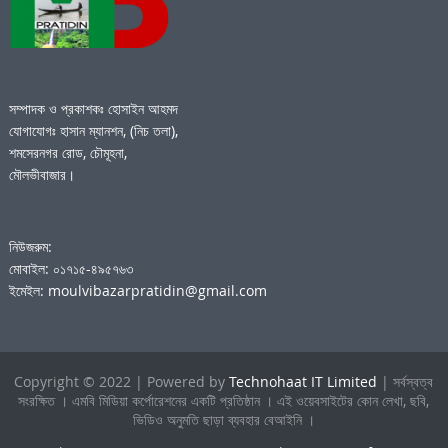
সম্পাদক ও প্রকাশকঃ হোসাইন আহমদ
যোগাযোগঃ হাসান ম্যানশন, (নিচ তলা),
শমসেরনগর রোড, চৌমূহনা,
মৌলভীবাজার।
নিউজরুম:
মোবাইল: ০১৭১৫-৪৯৫৭৬৩
ইমেইল: moulvibazarpratidin@gmail.com
Copyright © 2022 | Powered by
Technohaat IT Limited
| সর্বস্বত্ব
সংরক্ষিত । এমবি মিডিয়া কর্পোরেশনের একটি প্রতিষ্ঠান । এই ওয়েবসাইটের কোন লেখা, ছবি,
ভিডিও অনুমতি ছাড়া ব্যবহার বেআইনি ।