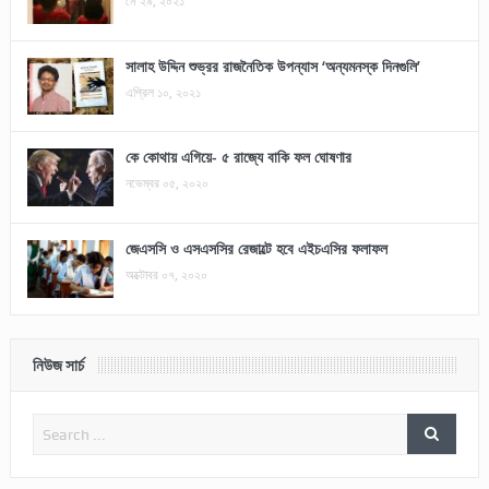
মে ২৯, ২০২১
সালাহ উদ্দিন শুভ্রর রাজনৈতিক উপন্যাস ‘অন্যমনস্ক দিনগুলি’
এপ্রিল ১০, ২০২১
কে কোথায় এগিয়ে- ৫ রাজ্যে বাকি ফল ঘোষণার
নভেম্বর ০৫, ২০২০
জেএসসি ও এসএসসির রেজাল্টে হবে এইচএসির ফলাফল
অক্টোবর ০৭, ২০২০
নিউজ সার্চ