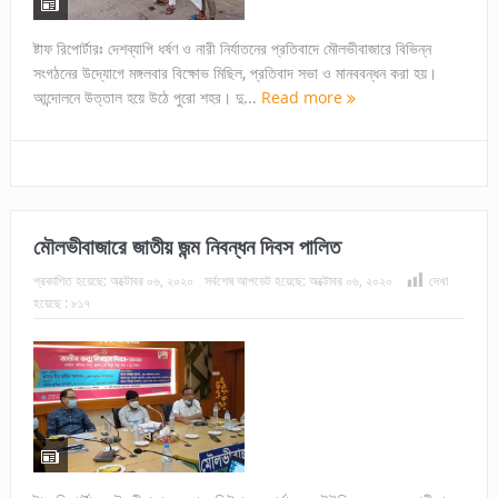
ষ্টাফ রিপোর্টারঃ দেশব্যাপি ধর্ষণ ও নারী নির্যাতনের প্রতিবাদে মৌলভীবাজারে বিভিন্ন
সংগঠনের উদ্যোগে মঙ্গলবার বিক্ষোভ মিছিল, প্রতিবাদ সভা ও মানববন্ধন করা হয়।
আন্দোলনে উত্তাল হয়ে উঠে পুরো শহর। দু...
Read more
মৌলভীবাজারে জাতীয় জন্ম নিবন্ধন দিবস পালিত
প্রকাশিত হয়েছে:
অক্টোবর ০৬, ২০২০
সর্বশেষ আপডেট হয়েছে:
অক্টোবর ০৬, ২০২০
দেখা
হয়েছে :
৮১৭