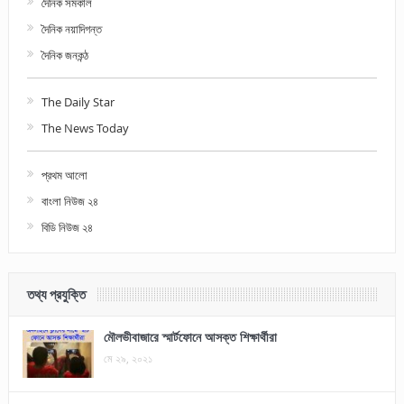
দৈনিক সমকাল
দৈনিক নয়াদিগন্ত
দৈনিক জনকন্ঠ
The Daily Star
The News Today
প্রথম আলো
বাংলা নিউজ ২৪
বিডি নিউজ ২৪
তথ্য প্রযুক্তি
মৌলভীবাজারে স্মার্টফোনে আসক্ত শিক্ষার্থীরা
মে ২৯, ২০২১