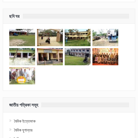
ছবি ঘর
জাতীয় পত্রিকা সমূহ
দৈনিক ইত্তেফাক
দৈনিক যুগান্তর