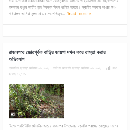
ষ্টাফ রিপোর্টারঃ মৌলভীবাজার জেলা রেজিষ্ট্রারের কার্যালয় ও ইউনিসেফ এর সহযোগীতায়
মঙ্গলবার দুপুরে জাতীয় জন্ম নিবন্ধন দিবস পালিত হয়েছে। স্থানীয় সরকার শাখার উপ-
পরিচালক তানিয়া সুলতানা এর সভাপতিত্ব...
Read more
রাজনগরে জোরপূর্বক বাড়ির জায়গা দখল করে রাস্তা করার
অভিযোগ
প্রকাশিত হয়েছে:
অক্টোবর ০৬, ২০২০
সর্বশেষ আপডেট হয়েছে:
অক্টোবর ০৬, ২০২০
দেখা
হয়েছে :
১,৭৪৯
বিশেষ প্রতিনিধিঃ মৌলভীবাজারের রাজনগর উপজেলার বড়গাঁও গ্রামের গোপেন্দ্র দাশের