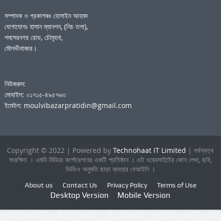
সম্পাদক ও প্রকাশকঃ হোসাইন আহমদ
যোগাযোগঃ হাসান ম্যানশন, (নিচ তলা),
শমসেরনগর রোড, চৌমূহনা,
মৌলভীবাজার।
নিউজরুম:
মোবাইল: ০১৭১৫-৪৯৫৭৬৩
ইমেইল: moulvibazarpratidin@gmail.com
Copyright © 2022 | Powered by
Technohaat IT Limited
| সর্বস্বত্ব
সংরক্ষিত । এমবি মিডিয়া কর্পোরেশনের একটি প্রতিষ্ঠান । এই ওয়েবসাইটের কোন লেখা, ছবি,
ভিডিও অনুমতি ছাড়া ব্যবহার বেআইনি ।
About us
Contact Us
Privacy Policy
Terms of Use
Desktop Version
Mobile Version