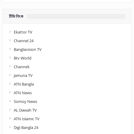
টিভি লিংক
Ekattor TV
Channel 24
Banglavision TV
Btv World
Channeli
Jamuna TV
ATN Bangla
ATN News
Somoy News
AL Dawah TV
ATN Islamic TV
Digi Bangla 24