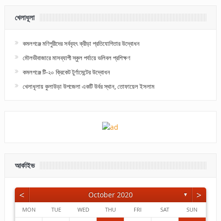
খেলাধূলা
কমলগঞ্জে মণিপুরীদের সর্ববৃহৎ ক্রীড়া প্রতিযোগিতার উদ্বোধন
মৌলভীবাজারে মাসব্যাপী স্কুল পর্যায়ে ভলিবল প্রশিক্ষণ
কমলগঞ্জে টি-২০ ক্রিকেট টুর্ণামেন্টের উদ্বোধন
খেলাধূলায় কুলাউড়া উপজেলা একটি উর্বর স্থান, তোফায়েল ইসলাম
আর্কাইভ
<
>
October 2020
▼
MON
TUE
WED
THU
FRI
SAT
SUN