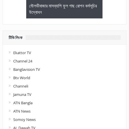
জেলা আইনজীবি
মৌলভীবাজার মাসব্যাপি ফুল গাছ রোপন কর্মসূচির
মৌলভীবাজারে কম
উদ্বোধন
আলোচনা ও পুরস
টিভি লিংক
Ekattor TV
Channel 24
Banglavision TV
Btv World
Channeli
Jamuna TV
ATN Bangla
ATN News
Somoy News
AL Dawah TV