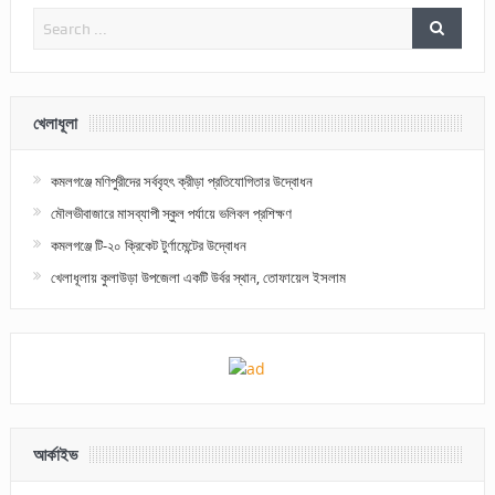
খেলাধূলা
কমলগঞ্জে মণিপুরীদের সর্ববৃহৎ ক্রীড়া প্রতিযোগিতার উদ্বোধন
মৌলভীবাজারে মাসব্যাপী স্কুল পর্যায়ে ভলিবল প্রশিক্ষণ
কমলগঞ্জে টি-২০ ক্রিকেট টুর্ণামেন্টের উদ্বোধন
খেলাধূলায় কুলাউড়া উপজেলা একটি উর্বর স্থান, তোফায়েল ইসলাম
আর্কাইভ