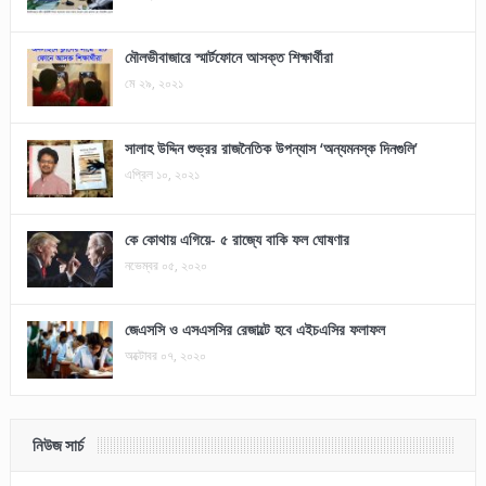
মৌলভীবাজারে স্মার্টফোনে আসক্ত শিক্ষার্থীরা
মে ২৯, ২০২১
সালাহ উদ্দিন শুভ্রর রাজনৈতিক উপন্যাস ‘অন্যমনস্ক দিনগুলি’
এপ্রিল ১০, ২০২১
কে কোথায় এগিয়ে- ৫ রাজ্যে বাকি ফল ঘোষণার
নভেম্বর ০৫, ২০২০
জেএসসি ও এসএসসির রেজাল্টে হবে এইচএসির ফলাফল
অক্টোবর ০৭, ২০২০
নিউজ সার্চ