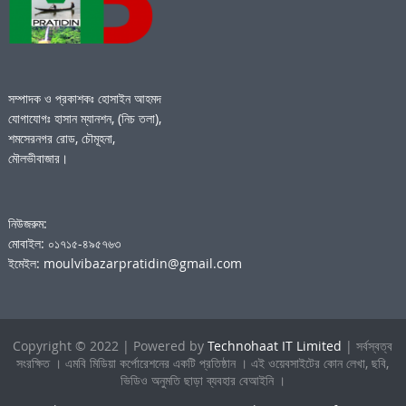
সম্পাদক ও প্রকাশকঃ হোসাইন আহমদ
যোগাযোগঃ হাসান ম্যানশন, (নিচ তলা),
শমসেরনগর রোড, চৌমূহনা,
মৌলভীবাজার।
নিউজরুম:
মোবাইল: ০১৭১৫-৪৯৫৭৬৩
ইমেইল: moulvibazarpratidin@gmail.com
Copyright © 2022 | Powered by
Technohaat IT Limited
| সর্বস্বত্ব
সংরক্ষিত । এমবি মিডিয়া কর্পোরেশনের একটি প্রতিষ্ঠান । এই ওয়েবসাইটের কোন লেখা, ছবি,
ভিডিও অনুমতি ছাড়া ব্যবহার বেআইনি ।