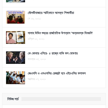
মৌলভীবাজারে স্মার্টফোনে আসক্ত শিক্ষার্থীরা
মে ২৯, ২০২১
সালাহ উদ্দিন শুভ্রর রাজনৈতিক উপন্যাস ‘অন্যমনস্ক দিনগুলি’
এপ্রিল ১০, ২০২১
কে কোথায় এগিয়ে- ৫ রাজ্যে বাকি ফল ঘোষণার
নভেম্বর ০৫, ২০২০
জেএসসি ও এসএসসির রেজাল্টে হবে এইচএসির ফলাফল
অক্টোবর ০৭, ২০২০
নিউজ সার্চ