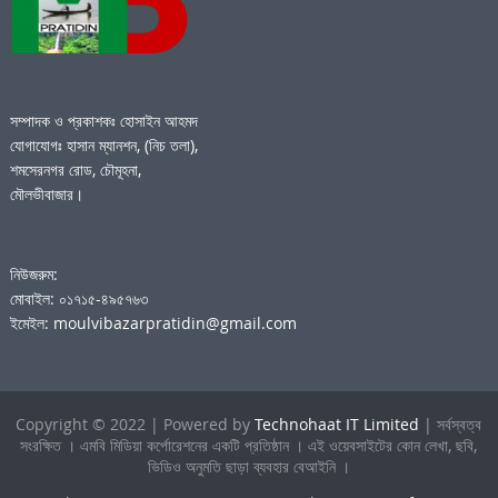
সম্পাদক ও প্রকাশকঃ হোসাইন আহমদ
যোগাযোগঃ হাসান ম্যানশন, (নিচ তলা),
শমসেরনগর রোড, চৌমূহনা,
মৌলভীবাজার।
নিউজরুম:
মোবাইল: ০১৭১৫-৪৯৫৭৬৩
ইমেইল: moulvibazarpratidin@gmail.com
Copyright © 2022 | Powered by
Technohaat IT Limited
| সর্বস্বত্ব
সংরক্ষিত । এমবি মিডিয়া কর্পোরেশনের একটি প্রতিষ্ঠান । এই ওয়েবসাইটের কোন লেখা, ছবি,
ভিডিও অনুমতি ছাড়া ব্যবহার বেআইনি ।