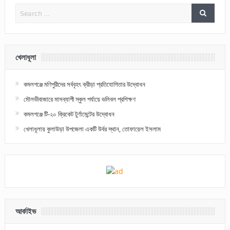
খেলাধূলা
কমলগঞ্জে মণিপুরীদের সর্ববৃহৎ ক্রীড়া প্রতিযোগিতার উদ্বোধন
মৌলভীবাজারে মাসব্যাপী স্কুল পর্যায়ে ভলিবল প্রশিক্ষণ
কমলগঞ্জে টি-২০ ক্রিকেট টুর্ণামেন্টের উদ্বোধন
খেলাধূলায় কুলাউড়া উপজেলা একটি উর্বর স্থান, তোফায়েল ইসলাম
আর্কাইভ