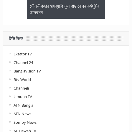
জেলা আইনজীবি
মৌলভীবাজার মাসব্যাপি ফুল গাছ রোপন কর্মসূচির
মৌলভীবাজারে কম
উদ্বোধন
আলোচনা ও পুরস
টিভি লিংক
Ekattor TV
Channel 24
Banglavision TV
Btv World
Channeli
Jamuna TV
ATN Bangla
ATN News
Somoy News
AL Dawah TV