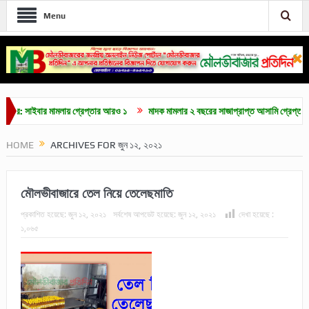
Menu
াইবার মামলায় গ্রেপ্তার আরও ১
মাদক মামলার ২ বছরের সাজাপ্রাপ্ত আসামি গ্রেপ্তার
মৌ
HOME
ARCHIVES FOR জুন ১২, ২০২১
মৌলভীবাজারে তেল নিয়ে তেলেছমাতি
প্রকাশিত হয়েছে:
জুন ১২, ২০২১
সর্বশেষ আপডেট হয়েছে:
জুন ১২, ২০২১
দেখা হয়েছে :
১,০৬৫