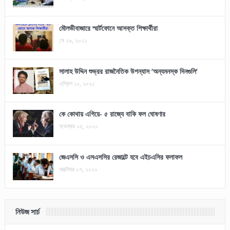
মৌলভীবাজারে স্মার্টফোনে আসক্ত শিক্ষার্থীরা
মে ২৯, ২০২১
সালাহ উদ্দিন শুভ্রর রাজনৈতিক উপন্যাস ‘অন্যমনস্ক দিনগুলি’
এপ্রিল ১০, ২০২১
কে কোথায় এগিয়ে- ৫ রাজ্যে বাকি ফল ঘোষণার
নভেম্বর ০৫, ২০২০
জেএসসি ও এসএসসির রেজাল্টে হবে এইচএসির ফলাফল
অক্টোবর ০৭, ২০২০
নিউজ সার্চ