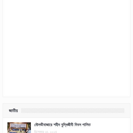
জাতীয়
মৌলভীবাজারে শহীদ বুদ্ধিজীবী দিবস পালিত
ডিসেম্বর ১৪, ২০২৪