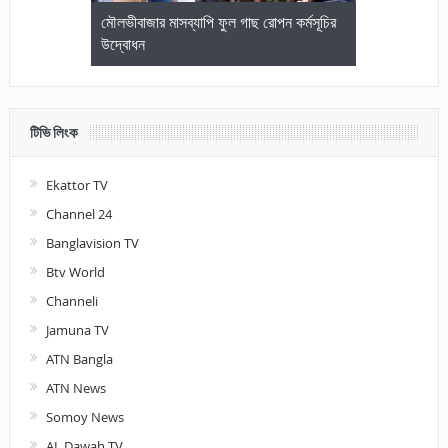
জেলা আইনজীবি
মৌলভীবাজার মাসব্যাপি ফুল গাছ রোপন কর্মসূচির
মৌলভীবাজারে কম
উদ্বোধন
আলোচনা ও পুরস
টিভি লিংক
Ekattor TV
Channel 24
Banglavision TV
Btv World
Channeli
Jamuna TV
ATN Bangla
ATN News
Somoy News
AL Dawah TV