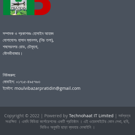
সম্পাদক ও প্রকাশকঃ হোসাইন আহমদ
যোগাযোগঃ হাসান ম্যানশন, (নিচ তলা),
শমসেরনগর রোড, চৌমূহনা,
মৌলভীবাজার।
নিউজরুম:
মোবাইল: ০১৭১৫-৪৯৫৭৬৩
ইমেইল: moulvibazarpratidin@gmail.com
Copyright © 2022 | Powered by
Technohaat IT Limited
| সর্বস্বত্ব
সংরক্ষিত । এমবি মিডিয়া কর্পোরেশনের একটি প্রতিষ্ঠান । এই ওয়েবসাইটের কোন লেখা, ছবি,
ভিডিও অনুমতি ছাড়া ব্যবহার বেআইনি ।