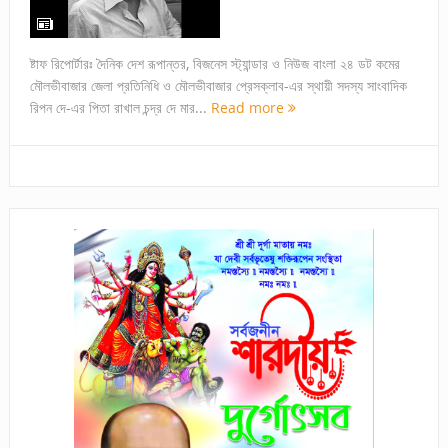
ষ্টাফ রিপোর্টারঃ দৈনিক দেশ রূপান্তর, বিজনেস স্ট্যান্ডার ও নিউজ বাংলা ২৪ ডট কমের
মৌলভীবাজার জেলা প্রতিনিধি ও মৌলভীবাজার প্রেসক্লাব-এর স্থায়ী সদস্য সাংবাদিক
রিপন দে-এর পিতা রাখাল চন্দ্র দে মার...
Read more