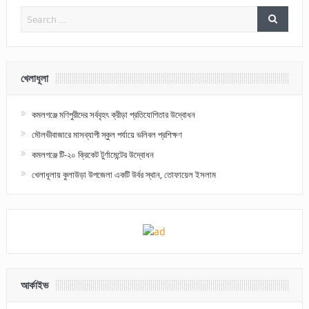
খেলাধূলা
কমলগঞ্জে মণিপুরীদের সর্ববৃহৎ ক্রীড়া প্রতিযোগিতার উদ্বোধন
মৌলভীবাজারে মাসব্যাপী স্কুল পর্যায়ে ভলিবল প্রশিক্ষণ
কমলগঞ্জে টি-২০ ক্রিকেট টুর্ণামেন্টের উদ্বোধন
খেলাধূলায় কুলাউড়া উপজেলা একটি উর্বর স্থান, তোফায়েল ইসলাম
আর্কাইভ