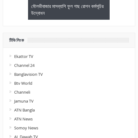
জেলা আইনজীবি
মৌলভীবাজার মাসব্যাপি ফুল গাছ রোপন কর্মসূচির
মৌলভীবাজারে কম
উদ্বোধন
আলোচনা ও পুরস
টিভি লিংক
Ekattor TV
Channel 24
Banglavision TV
Btv World
Channeli
Jamuna TV
ATN Bangla
ATN News
Somoy News
AL Dawah TV