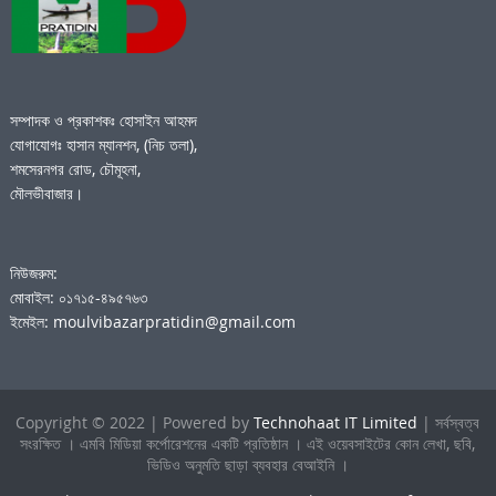
সম্পাদক ও প্রকাশকঃ হোসাইন আহমদ
যোগাযোগঃ হাসান ম্যানশন, (নিচ তলা),
শমসেরনগর রোড, চৌমূহনা,
মৌলভীবাজার।
নিউজরুম:
মোবাইল: ০১৭১৫-৪৯৫৭৬৩
ইমেইল: moulvibazarpratidin@gmail.com
Copyright © 2022 | Powered by
Technohaat IT Limited
| সর্বস্বত্ব
সংরক্ষিত । এমবি মিডিয়া কর্পোরেশনের একটি প্রতিষ্ঠান । এই ওয়েবসাইটের কোন লেখা, ছবি,
ভিডিও অনুমতি ছাড়া ব্যবহার বেআইনি ।