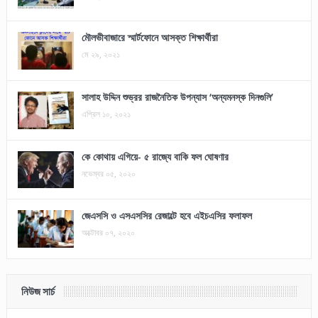
মৌলভীবাজারে স্মার্টফোনে আসক্ত শিক্ষার্থীরা
মে ২৯, ২০২১
সালাহ উদ্দিন শুভ্রর রাজনৈতিক উপন্যাস ‘অন্যমনস্ক দিনগুলি’
এপ্রিল ১০, ২০২১
কে কোথায় এগিয়ে- ৫ রাজ্যে বাকি ফল ঘোষণার
নভেম্বর ০৫, ২০২০
জেএসসি ও এসএসসির রেজাল্টে হবে এইচএসির ফলাফল
অক্টোবর ০৭, ২০২০
নিউজ সার্চ