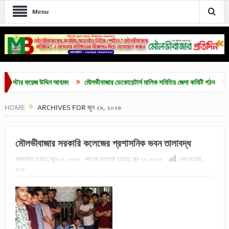
Menu
টার ফয়েজ উদ্দিন আহমদ
মৌলভীবাজার ডেকোরেটার্স মালিক সমিতির জেলা কমিটি গঠন
মৌলভীবাজ
HOME
ARCHIVES FOR জুন ২৯, ২০২৬
মৌলভীবাজার সরকারি কলেজের প্রশাসনিক ভবন তালাবদ্ধ
প্রকাশিত হয়েছে:
জুন ২৯, ২০২৬
সর্বশেষ আপডেট হয়েছে:
জুন ২৯, ২০২৬
দেখা হয়েছে :
৫০৩