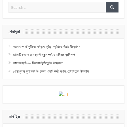
খেলাধূলা
কমলগঞ্জে মণিপুরীদের সর্ববৃহৎ ক্রীড়া প্রতিযোগিতার উদ্বোধন
মৌলভীবাজারে মাসব্যাপী স্কুল পর্যায়ে ভলিবল প্রশিক্ষণ
কমলগঞ্জে টি-২০ ক্রিকেট টুর্ণামেন্টের উদ্বোধন
খেলাধূলায় কুলাউড়া উপজেলা একটি উর্বর স্থান, তোফায়েল ইসলাম
আর্কাইভ