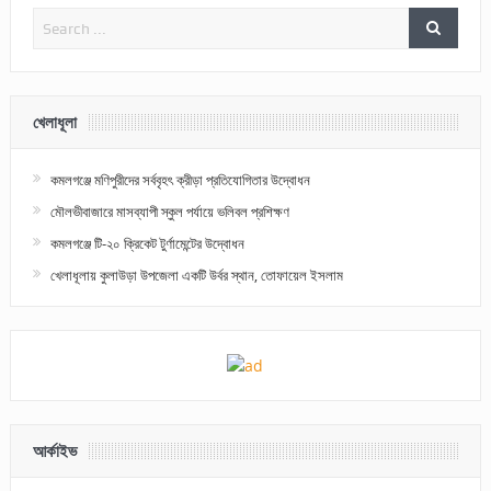
খেলাধূলা
কমলগঞ্জে মণিপুরীদের সর্ববৃহৎ ক্রীড়া প্রতিযোগিতার উদ্বোধন
মৌলভীবাজারে মাসব্যাপী স্কুল পর্যায়ে ভলিবল প্রশিক্ষণ
কমলগঞ্জে টি-২০ ক্রিকেট টুর্ণামেন্টের উদ্বোধন
খেলাধূলায় কুলাউড়া উপজেলা একটি উর্বর স্থান, তোফায়েল ইসলাম
আর্কাইভ