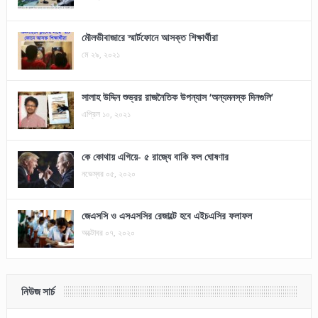
মৌলভীবাজারে স্মার্টফোনে আসক্ত শিক্ষার্থীরা
মে ২৯, ২০২১
সালাহ উদ্দিন শুভ্রর রাজনৈতিক উপন্যাস ‘অন্যমনস্ক দিনগুলি’
এপ্রিল ১০, ২০২১
কে কোথায় এগিয়ে- ৫ রাজ্যে বাকি ফল ঘোষণার
নভেম্বর ০৫, ২০২০
জেএসসি ও এসএসসির রেজাল্টে হবে এইচএসির ফলাফল
অক্টোবর ০৭, ২০২০
নিউজ সার্চ