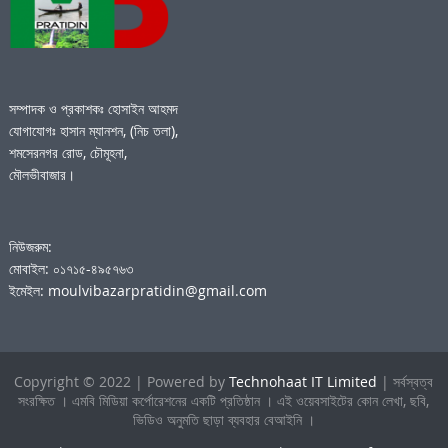
সম্পাদক ও প্রকাশকঃ হোসাইন আহমদ
যোগাযোগঃ হাসান ম্যানশন, (নিচ তলা),
শমসেরনগর রোড, চৌমূহনা,
মৌলভীবাজার।
নিউজরুম:
মোবাইল: ০১৭১৫-৪৯৫৭৬৩
ইমেইল: moulvibazarpratidin@gmail.com
Copyright © 2022 | Powered by
Technohaat IT Limited
| সর্বস্বত্ব
সংরক্ষিত । এমবি মিডিয়া কর্পোরেশনের একটি প্রতিষ্ঠান । এই ওয়েবসাইটের কোন লেখা, ছবি,
ভিডিও অনুমতি ছাড়া ব্যবহার বেআইনি ।