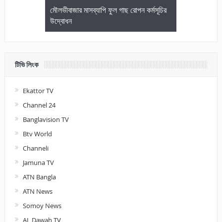
জেলা আইনজীবি
মৌলভীবাজার মাসব্যাপি ফুল গাছ রোপন কর্মসূচির
মৌলভীবাজারে কম
উদ্বোধন
আলোচনা ও পুরস
টিভি লিংক
Ekattor TV
Channel 24
Banglavision TV
Btv World
Channeli
Jamuna TV
ATN Bangla
ATN News
Somoy News
AL Dawah TV