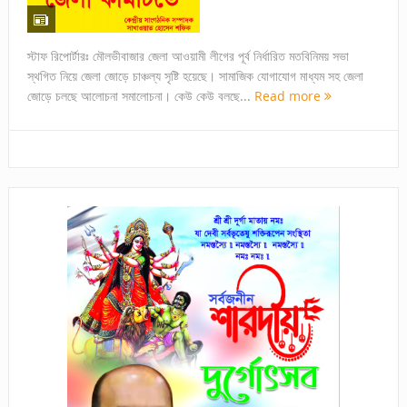
স্টাফ রিপোর্টারঃ মৌলভীবাজার জেলা আওয়ামী লীগের পূর্ব নির্ধারিত মতবিনিময় সভা
স্থগিত নিয়ে জেলা জোড়ে চাঞ্চল্য সৃষ্টি হয়েছে। সামাজিক যোগাযোগ মাধ্যম সহ জেলা
জোড়ে চলছে আলোচনা সমালোচনা। কেউ কেউ বলছে...
Read more