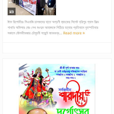
ষ্টাফ রিপোর্টারঃ সিএনজি চালকদের হাতে অগ্রণী ব্যাংকের সিলেট হরিপুর গ্যাস ফিল্ড
শাখা’র অফিসার মোঃ শেখ মওদুদ আহমদকে পিঠিয়ে হত্যার প্রতিবাদে বৃহস্পতিবার
সকালে মৌলভীাবজার চৌমুহনী পয়েন্টে মানববন্ধ...
Read more