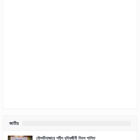
জাতীয়
মৌলভীবাজারে শহীদ বুদ্ধিজীবী দিবস পালিত