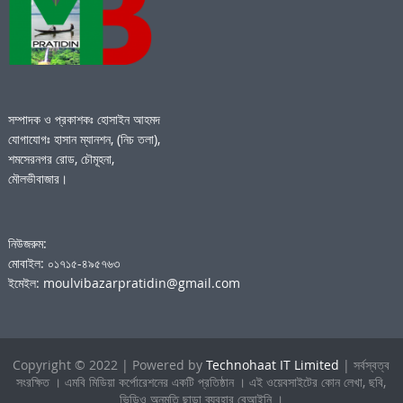
সম্পাদক ও প্রকাশকঃ হোসাইন আহমদ
যোগাযোগঃ হাসান ম্যানশন, (নিচ তলা),
শমসেরনগর রোড, চৌমূহনা,
মৌলভীবাজার।
নিউজরুম:
মোবাইল: ০১৭১৫-৪৯৫৭৬৩
ইমেইল: moulvibazarpratidin@gmail.com
Copyright © 2022 | Powered by
Technohaat IT Limited
| সর্বস্বত্ব
সংরক্ষিত । এমবি মিডিয়া কর্পোরেশনের একটি প্রতিষ্ঠান । এই ওয়েবসাইটের কোন লেখা, ছবি,
ভিডিও অনুমতি ছাড়া ব্যবহার বেআইনি ।