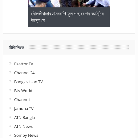
জেলা আইনজীবি
মৌলভীবাজার মাসব্যাপি ফুল গাছ রোপন কর্মসূচির
মৌলভীবাজারে কম
উদ্বোধন
আলোচনা ও পুরস
টিভি লিংক
Ekattor TV
Channel 24
Banglavision TV
Btv World
Channeli
Jamuna TV
ATN Bangla
ATN News
Somoy News