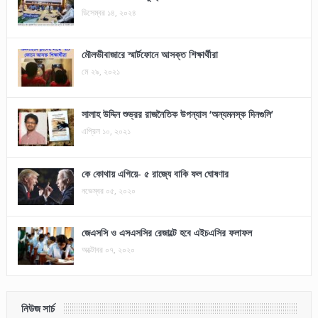
ডিসেম্বর ১৪, ২০২৪
মৌলভীবাজারে স্মার্টফোনে আসক্ত শিক্ষার্থীরা
মে ২৯, ২০২১
সালাহ উদ্দিন শুভ্রর রাজনৈতিক উপন্যাস ‘অন্যমনস্ক দিনগুলি’
এপ্রিল ১০, ২০২১
কে কোথায় এগিয়ে- ৫ রাজ্যে বাকি ফল ঘোষণার
নভেম্বর ০৫, ২০২০
জেএসসি ও এসএসসির রেজাল্টে হবে এইচএসির ফলাফল
অক্টোবর ০৭, ২০২০
নিউজ সার্চ