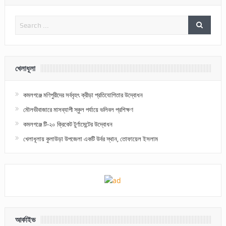
খেলাধূলা
কমলগঞ্জে মণিপুরীদের সর্ববৃহৎ ক্রীড়া প্রতিযোগিতার উদ্বোধন
মৌলভীবাজারে মাসব্যাপী স্কুল পর্যায়ে ভলিবল প্রশিক্ষণ
কমলগঞ্জে টি-২০ ক্রিকেট টুর্ণামেন্টের উদ্বোধন
খেলাধূলায় কুলাউড়া উপজেলা একটি উর্বর স্থান, তোফায়েল ইসলাম
আর্কাইভ