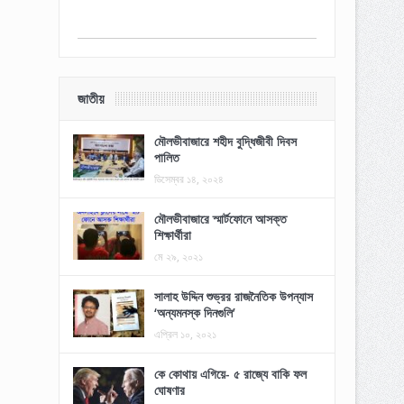
জাতীয়
মৌলভীবাজারে শহীদ বুদ্ধিজীবী দিবস
পালিত
ডিসেম্বর ১৪, ২০২৪
মৌলভীবাজারে স্মার্টফোনে আসক্ত
শিক্ষার্থীরা
মে ২৯, ২০২১
সালাহ উদ্দিন শুভ্রর রাজনৈতিক উপন্যাস
‘অন্যমনস্ক দিনগুলি’
এপ্রিল ১০, ২০২১
কে কোথায় এগিয়ে- ৫ রাজ্যে বাকি ফল
ঘোষণার