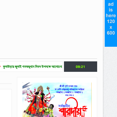
ই গনঅভূথান দিবস উপলক্ষে আলোচনা সভা
জুলাই গণ অভ্যুত্থান দিবসে মৌলভীবাজারে নানা কর্মসূচ
09:21