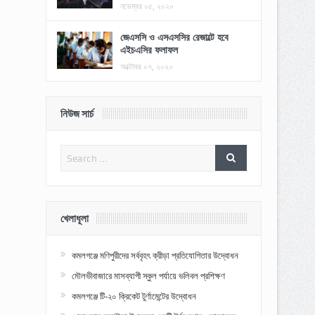
নভেম্বর ০৫, ২০২০
জেএসসি ও এসএসসির রেজাল্টে হবে
এইচএসির ফলাফল
অক্টোবর ০৭, ২০২০
নিউজ সার্চ
খেলাধূলা
কমলগঞ্জে মণিপুরীদের সর্ববৃহৎ ক্রীড়া প্রতিযোগিতার উদ্বোধন
মৌলভীবাজারে মাসব্যাপী স্কুল পর্যায়ে ভলিবল প্রশিক্ষণ
কমলগঞ্জে টি-২০ ক্রিকেট টুর্ণামেন্টের উদ্বোধন