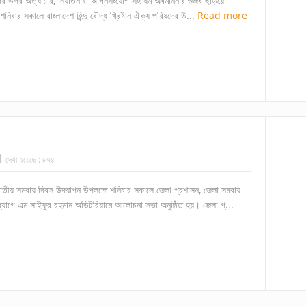
লঘুদের উপর অত্যাচার, নির্যাতন ও অগ্নিসংযোগ সহ ধর্ম অবমাননার গুজব ছড়িয়ে
শনিবার সকালে বাংলাদেশ হিন্দু বৌদ্ধ খ্রিষ্টান ঐক্য পরিষদের উ...
Read more
দেখা হয়েছে :
৮৭৪
ে জাতীয় সমবায় দিবস উদযাপন উপলক্ষে শনিবার সকালে জেলা প্রশাসন, জেলা সমবায়
্যোগে এম সাইফুর রহমান অডিটরিয়ামে আলোচনা সভা অনুষ্ঠিত হয়। জেলা প্...