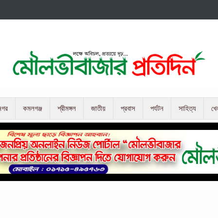
নগর
কমলগঞ্জ
শ্রীমঙ্গল
জাতীয়
প্রবাস
পর্যটন
সাহিত্য
খে