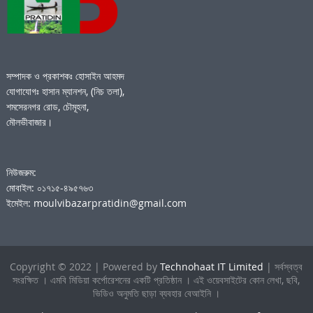
সম্পাদক ও প্রকাশকঃ হোসাইন আহমদ
যোগাযোগঃ হাসান ম্যানশন, (নিচ তলা),
শমসেরনগর রোড, চৌমূহনা,
মৌলভীবাজার।
নিউজরুম:
মোবাইল: ০১৭১৫-৪৯৫৭৬৩
ইমেইল: moulvibazarpratidin@gmail.com
Copyright © 2022 | Powered by
Technohaat IT Limited
| সর্বস্বত্ব
সংরক্ষিত । এমবি মিডিয়া কর্পোরেশনের একটি প্রতিষ্ঠান । এই ওয়েবসাইটের কোন লেখা, ছবি,
ভিডিও অনুমতি ছাড়া ব্যবহার বেআইনি ।