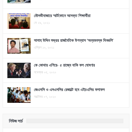
মৌলভীবাজারে স্মার্টফোনে আসক্ত শিক্ষার্থীরা
মে ২৯, ২০২১
সালাহ উদ্দিন শুভ্রর রাজনৈতিক উপন্যাস ‘অন্যমনস্ক দিনগুলি’
এপ্রিল ১০, ২০২১
কে কোথায় এগিয়ে- ৫ রাজ্যে বাকি ফল ঘোষণার
নভেম্বর ০৫, ২০২০
জেএসসি ও এসএসসির রেজাল্টে হবে এইচএসির ফলাফল
অক্টোবর ০৭, ২০২০
নিউজ সার্চ