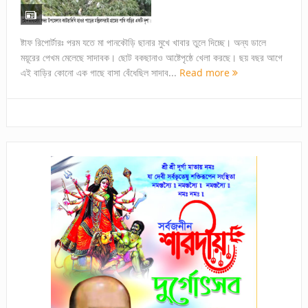
ষ্টাফ রিপোর্টারঃ পরম যতে মা পানকৌড়ি ছানার মুখে খাবার তুলে দিচ্ছে। অন্য ডালে
ময়ূরের পেখম মেলেছে সাদাবক। ছোট বকছানাও আষ্টেপৃষ্ঠে খেলা করছে। ছয় বছর আগে
এই বাড়ির কোনো এক গাছে বাসা বেঁধেছিল সাদাব...
Read more