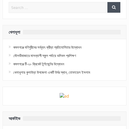
খেলাধূলা
কমলগঞ্জে মণিপুরীদের সর্ববৃহৎ ক্রীড়া প্রতিযোগিতার উদ্বোধন
মৌলভীবাজারে মাসব্যাপী স্কুল পর্যায়ে ভলিবল প্রশিক্ষণ
কমলগঞ্জে টি-২০ ক্রিকেট টুর্ণামেন্টের উদ্বোধন
খেলাধূলায় কুলাউড়া উপজেলা একটি উর্বর স্থান, তোফায়েল ইসলাম
আর্কাইভ