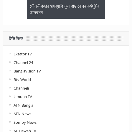
জেলা আইনজীবি
মৌলভীবাজার মাসব্যাপি ফুল গাছ রোপন কর্মসূচির
মৌলভীবাজারে কম
উদ্বোধন
আলোচনা ও পুরস
টিভি লিংক
Ekattor TV
Channel 24
Banglavision TV
Btv World
Channeli
Jamuna TV
ATN Bangla
ATN News
Somoy News
AL Dawah TV