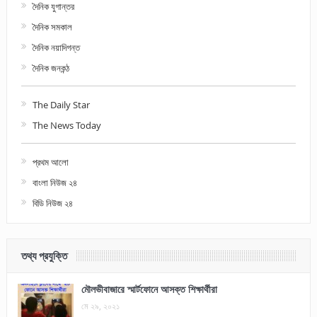
দৈনিক যুগান্তর
দৈনিক সমকাল
দৈনিক নয়াদিগন্ত
দৈনিক জনকন্ঠ
The Daily Star
The News Today
প্রথম আলো
বাংলা নিউজ ২৪
বিডি নিউজ ২৪
তথ্য প্রযুক্তি
মৌলভীবাজারে স্মার্টফোনে আসক্ত শিক্ষার্থীরা
মে ২৯, ২০২১