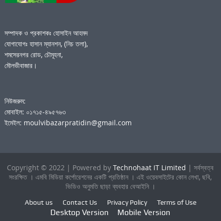
সম্পাদক ও প্রকাশকঃ হোসাইন আহমদ
যোগাযোগঃ হাসান ম্যানশন, (নিচ তলা),
শমসেরনগর রোড, চৌমূহনা,
মৌলভীবাজার।
নিউজরুম:
মোবাইল: ০১৭১৫-৪৯৫৭৬৩
ইমেইল: moulvibazarpratidin@gmail.com
Copyright © 2022 | Powered by
Technohaat IT Limited
| সর্বস্বত্ব
সংরক্ষিত । এমবি মিডিয়া কর্পোরেশনের একটি প্রতিষ্ঠান । এই ওয়েবসাইটের কোন লেখা, ছবি,
ভিডিও অনুমতি ছাড়া ব্যবহার বেআইনি ।
About us
Contact Us
Privacy Policy
Terms of Use
Desktop Version
Mobile Version