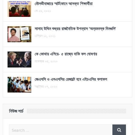
মৌলভীবাজারে স্মার্টফোনে আসক্ত শিক্ষার্থীরা
মে ২৯, ২০২১
সালাহ উদ্দিন শুভ্রর রাজনৈতিক উপন্যাস ‘অন্যমনস্ক দিনগুলি’
এপ্রিল ১০, ২০২১
কে কোথায় এগিয়ে- ৫ রাজ্যে বাকি ফল ঘোষণার
নভেম্বর ০৫, ২০২০
জেএসসি ও এসএসসির রেজাল্টে হবে এইচএসির ফলাফল
অক্টোবর ০৭, ২০২০
নিউজ সার্চ