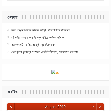
খেলাধূলা
কমলগঞ্জে মণিপুরীদের সর্ববৃহৎ ক্রীড়া প্রতিযোগিতার উদ্বোধন
মৌলভীবাজারে মাসব্যাপী স্কুল পর্যায়ে ভলিবল প্রশিক্ষণ
কমলগঞ্জে টি-২০ ক্রিকেট টুর্ণামেন্টের উদ্বোধন
খেলাধূলায় কুলাউড়া উপজেলা একটি উর্বর স্থান, তোফায়েল ইসলাম
আর্কাইভ
<
>
August 2019
▼