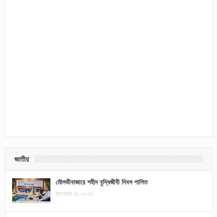
জাতীয়
মৌলভীবাজারে শহীদ বুদ্ধিজীবী দিবস পালিত
ডিসেম্বর ১৪, ২০২৪