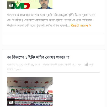
সরওয়ার আহমদঃ হাল আমলের মতো গ্রামীণ জীবনযাত্রায় কৃষিই ছিলো প্রধান ভরসা
এবং উপজীব্য। শেষ রাতে মোয়াজ্জিনের আযান ধ্বনির পরপরই যে ধ্বনি পরিবারকে
উচ্চকিত করতো সেটি হচ্ছে গৃহস্থের রুটিন মাফিক হাকডা...
Read more
বন বিভাগের ১ ইঞ্চি জমিও বেদখল থাকবে না
প্রকাশিত হয়েছে:
আগস্ট ২৪, ২০১৯
সর্বশেষ আপডেট হয়েছে:
আগস্ট ২৪, ২০১৯
দেখা
হয়েছে :
১,৩০৭