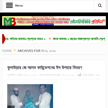
Menu
াইবার মামলায় গ্রেপ্তার আরও ১
মাদক মামলার ২ বছরের সাজাপ্রাপ্ত আসামি গ্রেপ্তার
মৌ
HOME
ARCHIVES FOR মে ১২, ২০২১
কুলাউড়ায় জে আলম ফাউন্ডেশনের ঈদ উপহার বিতরণ
প্রকাশিত হয়েছে:
মে ১২, ২০২১
সর্বশেষ আপডেট হয়েছে:
মে ১২, ২০২১
দেখা হয়েছে :
৯৬৩