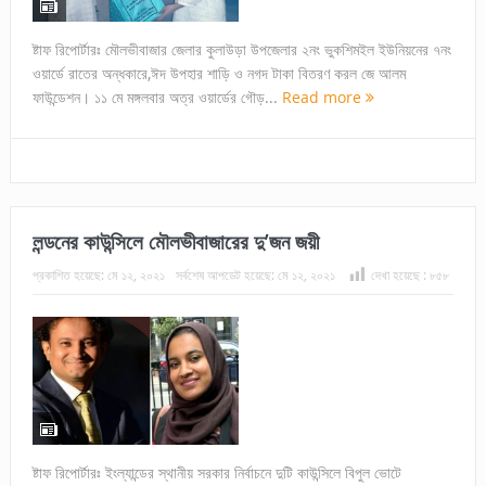
ষ্টাফ রিপোর্টারঃ মৌলভীবাজার জেলার কুলাউড়া উপজেলার ২নং ভুকশিমইল ইউনিয়নের ৭নং
ওয়ার্ডে রাতের অন্ধকারে,ঈদ উপহার শাড়ি ও নগদ টাকা বিতরণ করল জে আলম
ফাউন্ডেশন। ১১ মে মঙ্গলবার অত্র ওয়ার্ডের গৌড়...
Read more
লন্ডনের কাউন্সিলে মৌলভীবাজারের দু’জন জয়ী
প্রকাশিত হয়েছে:
মে ১২, ২০২১
সর্বশেষ আপডেট হয়েছে:
মে ১২, ২০২১
দেখা হয়েছে :
৮৫৮
ষ্টাফ রিপোর্টারঃ ইংল্যান্ডের স্থানীয় সরকার নির্বাচনে দুটি কাউন্সিলে বিপুল ভোটে