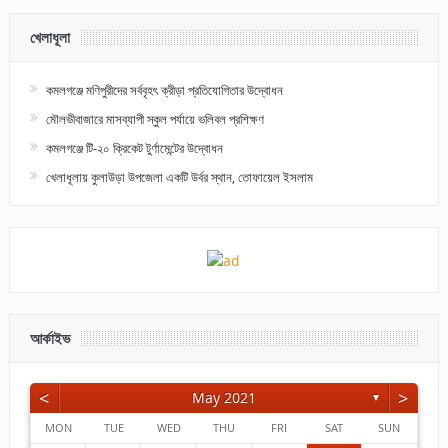
খেলাধূলা
কমলগঞ্জে মণিপুরীদের সর্ববৃহৎ ক্রীড়া প্রতিযোগিতার উদ্বোধন
মৌলভীবাজারে মাসব্যাপী স্কুল পর্যায়ে ভলিবল প্রশিক্ষণ
কমলগঞ্জে টি-২০ ক্রিকেট টুর্ণামেন্টের উদ্বোধন
খেলাধূলায় কুলাউড়া উপজেলা একটি উর্বর স্থান, তোফায়েল ইসলাম
আর্কাইভ
<
>
May 2021
▼
MON
TUE
WED
THU
FRI
SAT
SUN