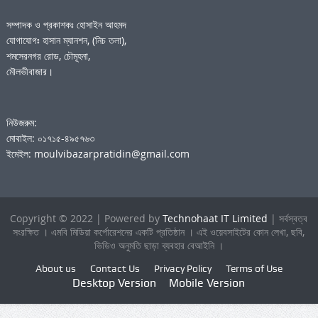
সম্পাদক ও প্রকাশকঃ হোসাইন আহমদ
যোগাযোগঃ হাসান ম্যানশন, (নিচ তলা),
শমসেরনগর রোড, চৌমূহনা,
মৌলভীবাজার।
নিউজরুম:
মোবাইল: ০১৭১৫-৪৯৫৭৬৩
ইমেইল: moulvibazarpratidin@gmail.com
Copyright © 2022 | Powered by
Technohaat IT Limited
| সর্বস্বত্ব
সংরক্ষিত । এমবি মিডিয়া কর্পোরেশনের একটি প্রতিষ্ঠান । এই ওয়েবসাইটের কোন লেখা, ছবি,
ভিডিও অনুমতি ছাড়া ব্যবহার বেআইনি ।
About us
Contact Us
Privacy Policy
Terms of Use
Desktop Version
Mobile Version