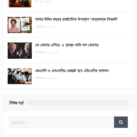
মে ২৯, ২০২১
সালাহ উদ্দিন শুভ্রর রাজনৈতিক উপন্যাস ‘অন্যমনস্ক দিনগুলি’
এপ্রিল ১০, ২০২১
কে কোথায় এগিয়ে- ৫ রাজ্যে বাকি ফল ঘোষণার
নভেম্বর ০৫, ২০২০
জেএসসি ও এসএসসির রেজাল্টে হবে এইচএসির ফলাফল
অক্টোবর ০৭, ২০২০
নিউজ সার্চ