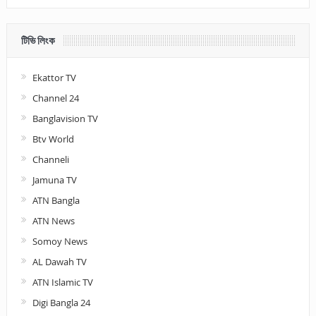
টিভি লিংক
Ekattor TV
Channel 24
Banglavision TV
Btv World
Channeli
Jamuna TV
ATN Bangla
ATN News
Somoy News
AL Dawah TV
ATN Islamic TV
Digi Bangla 24