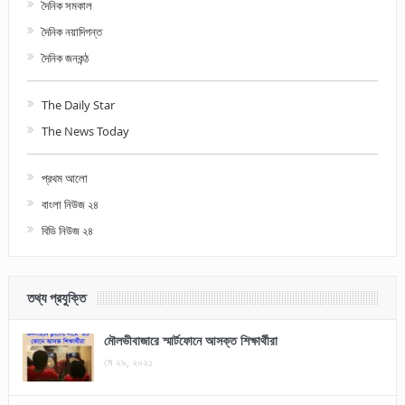
দৈনিক সমকাল
দৈনিক নয়াদিগন্ত
দৈনিক জনকন্ঠ
The Daily Star
The News Today
প্রথম আলো
বাংলা নিউজ ২৪
বিডি নিউজ ২৪
তথ্য প্রযুক্তি
মৌলভীবাজারে স্মার্টফোনে আসক্ত শিক্ষার্থীরা
মে ২৯, ২০২১