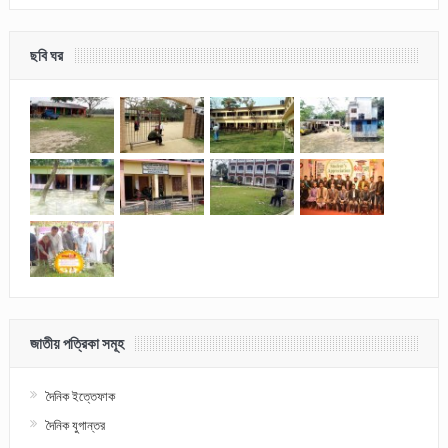
ছবি ঘর
জাতীয় পত্রিকা সমূহ
দৈনিক ইত্তেফাক
দৈনিক যুগান্তর