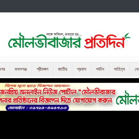
নগর
কমলগঞ্জ
শ্রীমঙ্গল
জাতীয়
প্রবাস
পর্যটন
সাহিত্য
খে