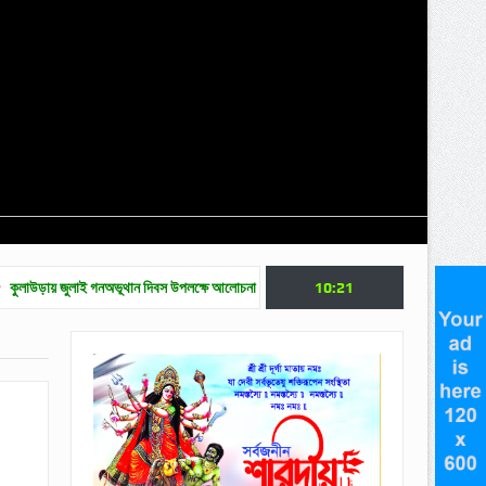
 গনঅভূথান দিবস উপলক্ষে আলোচনা সভা
জুলাই গণ অভ্যুত্থান দিবসে মৌলভীবাজারে নানা কর্মসূচি
10:21