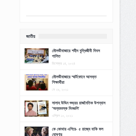
জাতীয়
মৌলভীবাজারে শহীদ বুদ্ধিজীবী দিবস
পালিত
ডিসেম্বর ১৪, ২০২৪
মৌলভীবাজারে স্মার্টফোনে আসক্ত
শিক্ষার্থীরা
মে ২৯, ২০২১
সালাহ উদ্দিন শুভ্রর রাজনৈতিক উপন্যাস
‘অন্যমনস্ক দিনগুলি’
এপ্রিল ১০, ২০২১
কে কোথায় এগিয়ে- ৫ রাজ্যে বাকি ফল
ঘোষণার