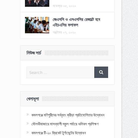
নভেম্বর ০৫, ২০২০
জেএসসি ও এসএসসির রেজাল্টে হবে
এইচএসির ফলাফল
অক্টোবর ০৭, ২০২০
নিউজ সার্চ
খেলাধূলা
কমলগঞ্জে মণিপুরীদের সর্ববৃহৎ ক্রীড়া প্রতিযোগিতার উদ্বোধন
মৌলভীবাজারে মাসব্যাপী স্কুল পর্যায়ে ভলিবল প্রশিক্ষণ
কমলগঞ্জে টি-২০ ক্রিকেট টুর্ণামেন্টের উদ্বোধন