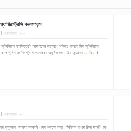
যাজিস্ট্রেসি কনফারেন্স
দেখা হয়েছে :
৫৩৩
ীফ জুডিসিয়াল ম্যাজিস্ট্রেট আদালতের উদ্যোগে শনিবার সকালে চীফ জুডিসিয়াল
কক্ষে পুলিশ-ম্যাজিস্ট্রেসি কনফারেন্স অনুষ্ঠিত হয়। চীফ জুডিসিয়া...
Read
দেখা হয়েছে :
৫৩২
ের কুসুমবাগ এলাকায় সরকারি খাদ্য গুদামের সম্মুখে মিনিবাস চাপায় রিক্সা যাত্রী এক