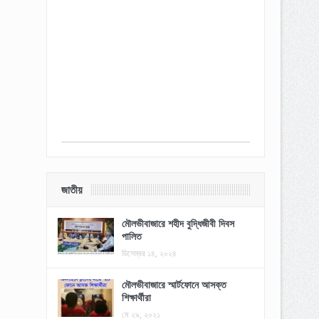
জাতীয়
মৌলভীবাজারে শহীদ বুদ্ধিজীবী দিবস
পালিত
ডিসেম্বর ১৪, ২০২৪
মৌলভীবাজারে স্মার্টফোনে আসক্ত
শিক্ষার্থীরা
মে ২৯, ২০২১