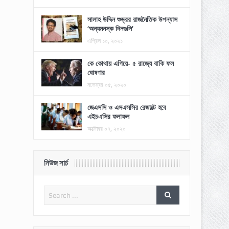
সালাহ উদ্দিন শুভ্রর রাজনৈতিক উপন্যাস
‘অন্যমনস্ক দিনগুলি’
এপ্রিল ১০, ২০২১
কে কোথায় এগিয়ে- ৫ রাজ্যে বাকি ফল
ঘোষণার
নভেম্বর ০৫, ২০২০
জেএসসি ও এসএসসির রেজাল্টে হবে
এইচএসির ফলাফল
অক্টোবর ০৭, ২০২০
নিউজ সার্চ