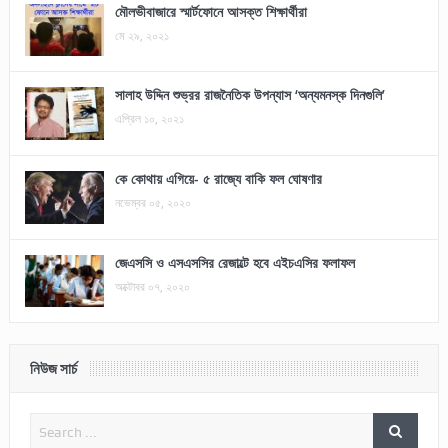
মৌলভীবাজারে স্মার্টফোনে আসক্ত শিক্ষার্থীরা
মে ২৯, ২০২১
সালাহ উদ্দিন শুভ্রর রাজনৈতিক উপন্যাস ‘অন্যমনস্ক দিনগুলি’
এপ্রিল ১০, ২০২১
কে কোথায় এগিয়ে- ৫ রাজ্যে বাকি ফল ঘোষণার
নভেম্বর ০৫, ২০২০
জেএসসি ও এসএসসির রেজাল্টে হবে এইচএসির ফলাফল
অক্টোবর ০৭, ২০২০
নিউজ সার্চ