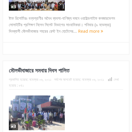
ষ্টাফ রিপোর্টারঃ বন্যপ্রাণীর অবৈধ ব্যবসা-বাণিজ্য দমনে ওয়াইল্ডলাইফ কনজারভেশন
সোসাইটির প্রশিক্ষণ নিলেন সিলেট বিভাগের সাংবাদিকরা। শনিবার (৬ নভেম্বর)
দিনব্যাপী মৌলভীবাজার শহরের রেস্ট ইন হোটেলের...
Read more
মৌলভীবাজারে সমবায় দিবস পালিত
প্রকাশিত হয়েছে:
নভেম্বর ০৬, ২০২১
সর্বশেষ আপডেট হয়েছে:
নভেম্বর ০৬, ২০২১
দেখা
হয়েছে :
৮৪১