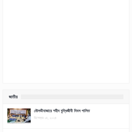
জাতীয়
মৌলভীবাজারে শহীদ বুদ্ধিজীবী দিবস পালিত
ডিসেম্বর ১৪, ২০২৪