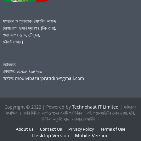
সম্পাদক ও প্রকাশকঃ হোসাইন আহমদ
যোগাযোগঃ হাসান ম্যানশন, (নিচ তলা),
শমসেরনগর রোড, চৌমূহনা,
মৌলভীবাজার।
নিউজরুম:
মোবাইল: ০১৭১৫-৪৯৫৭৬৩
ইমেইল: moulvibazarpratidin@gmail.com
Copyright © 2022 | Powered by
Technohaat IT Limited
| সর্বস্বত্ব
সংরক্ষিত । এমবি মিডিয়া কর্পোরেশনের একটি প্রতিষ্ঠান । এই ওয়েবসাইটের কোন লেখা, ছবি,
ভিডিও অনুমতি ছাড়া ব্যবহার বেআইনি ।
About us
Contact Us
Privacy Policy
Terms of Use
Desktop Version
Mobile Version