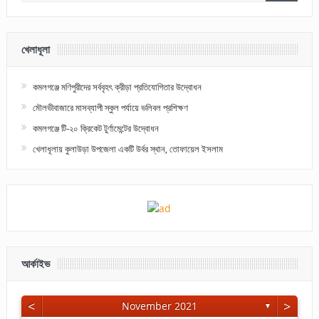
খেলাধূলা
কমলগঞ্জে মণিপুরীদের সর্ববৃহৎ ক্রীড়া প্রতিযোগিতার উদ্বোধন
মৌলভীবাজারে মাসব্যাপী স্কুল পর্যায়ে ভলিবল প্রশিক্ষণ
কমলগঞ্জে টি-২০ ক্রিকেট টুর্ণামেন্টের উদ্বোধন
খেলাধূলায় কুলাউড়া উপজেলা একটি উর্বর স্থান, তোফায়েল ইসলাম
আর্কাইভ
<
>
November 2021
▼