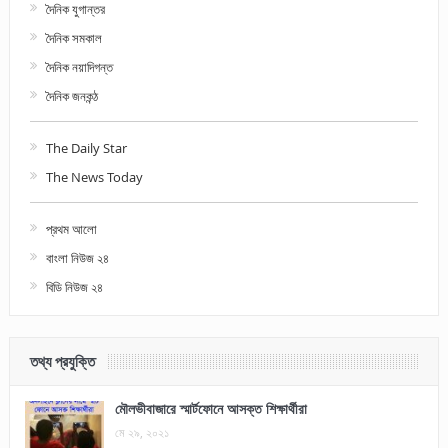
দৈনিক যুগান্তর
দৈনিক সমকাল
দৈনিক নয়াদিগন্ত
দৈনিক জনকন্ঠ
The Daily Star
The News Today
প্রথম আলো
বাংলা নিউজ ২৪
বিডি নিউজ ২৪
তথ্য প্রযুক্তি
মৌলভীবাজারে স্মার্টফোনে আসক্ত শিক্ষার্থীরা
মে ২৯, ২০২১