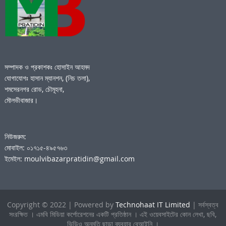
সম্পাদক ও প্রকাশকঃ হোসাইন আহমদ
যোগাযোগঃ হাসান ম্যানশন, (নিচ তলা),
শমসেরনগর রোড, চৌমূহনা,
মৌলভীবাজার।
নিউজরুম:
মোবাইল: ০১৭১৫-৪৯৫৭৬৩
ইমেইল: moulvibazarpratidin@gmail.com
Copyright © 2022 | Powered by
Technohaat IT Limited
| সর্বস্বত্ব
সংরক্ষিত । এমবি মিডিয়া কর্পোরেশনের একটি প্রতিষ্ঠান । এই ওয়েবসাইটের কোন লেখা, ছবি,
ভিডিও অনুমতি ছাড়া ব্যবহার বেআইনি ।