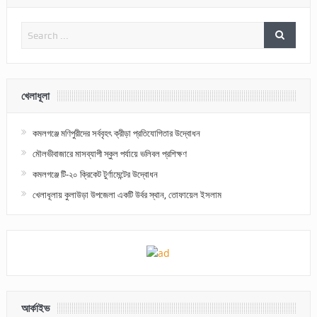
খেলাধূলা
কমলগঞ্জে মণিপুরীদের সর্ববৃহৎ ক্রীড়া প্রতিযোগিতার উদ্বোধন
মৌলভীবাজারে মাসব্যাপী স্কুল পর্যায়ে ভলিবল প্রশিক্ষণ
কমলগঞ্জে টি-২০ ক্রিকেট টুর্ণামেন্টের উদ্বোধন
খেলাধূলায় কুলাউড়া উপজেলা একটি উর্বর স্থান, তোফায়েল ইসলাম
আর্কাইভ