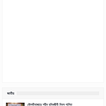
জাতীয়
মৌলভীবাজারে শহীদ বুদ্ধিজীবী দিবস পালিত