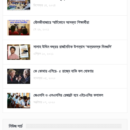
ডিসেম্বর ১৪, ২০২৪
মৌলভীবাজারে স্মার্টফোনে আসক্ত শিক্ষার্থীরা
মে ২৯, ২০২১
সালাহ উদ্দিন শুভ্রর রাজনৈতিক উপন্যাস ‘অন্যমনস্ক দিনগুলি’
এপ্রিল ১০, ২০২১
কে কোথায় এগিয়ে- ৫ রাজ্যে বাকি ফল ঘোষণার
নভেম্বর ০৫, ২০২০
জেএসসি ও এসএসসির রেজাল্টে হবে এইচএসির ফলাফল
অক্টোবর ০৭, ২০২০
নিউজ সার্চ