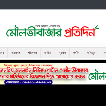
নগর
কমলগঞ্জ
শ্রীমঙ্গল
জাতীয়
প্রবাস
পর্যটন
সাহিত্য
খে