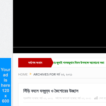
 অনুষ্ঠান সম্পন্ন
কুলাউড়ায় জুলাই গনঅভূথান দিবস উপলক্ষে আলোচনা সভা
সর্বশেষ সংবাদ
জুলাই গণ অভ্য
HOME
ARCHIVES FOR মার্চ ২৩, ২০২১
সিঁড়ি বদলে বন্ধুত্ব ও কৈশোরের উচ্ছাস
প্রকাশিত হয়েছে:
মার্চ ২৩, ২০২১
সর্বশেষ আপডেট হয়েছে:
মার্চ ২৩, ২০২১
দেখা হয়