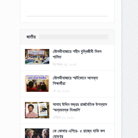
জাতীয়
মৌলভীবাজারে শহীদ বুদ্ধিজীবী দিবস
পালিত
ডিসেম্বর ১৪, ২০২৪
মৌলভীবাজারে স্মার্টফোনে আসক্ত
শিক্ষার্থীরা
মে ২৯, ২০২১
সালাহ উদ্দিন শুভ্রর রাজনৈতিক উপন্যাস
‘অন্যমনস্ক দিনগুলি’
এপ্রিল ১০, ২০২১
কে কোথায় এগিয়ে- ৫ রাজ্যে বাকি ফল
ঘোষণার