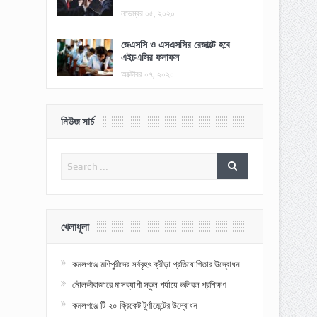
নভেম্বর ০৫, ২০২০
জেএসসি ও এসএসসির রেজাল্টে হবে
এইচএসির ফলাফল
অক্টোবর ০৭, ২০২০
নিউজ সার্চ
খেলাধূলা
কমলগঞ্জে মণিপুরীদের সর্ববৃহৎ ক্রীড়া প্রতিযোগিতার উদ্বোধন
মৌলভীবাজারে মাসব্যাপী স্কুল পর্যায়ে ভলিবল প্রশিক্ষণ
কমলগঞ্জে টি-২০ ক্রিকেট টুর্ণামেন্টের উদ্বোধন