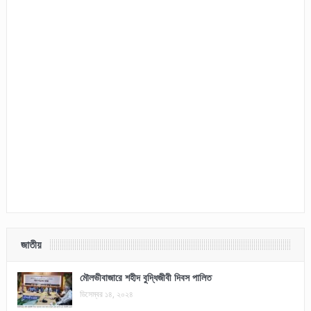
জাতীয়
মৌলভীবাজারে শহীদ বুদ্ধিজীবী দিবস পালিত
ডিসেম্বর ১৪, ২০২৪