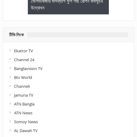
জেলা আইনজীবি
মৌলভীবাজার মাসব্যাপি ফুল গাছ রোপন কর্মসূচির
মৌলভীবাজারে কম
উদ্বোধন
আলোচনা ও পুরস
টিভি লিংক
Ekattor TV
Channel 24
Banglavision TV
Btv World
Channeli
Jamuna TV
ATN Bangla
ATN News
Somoy News
AL Dawah TV