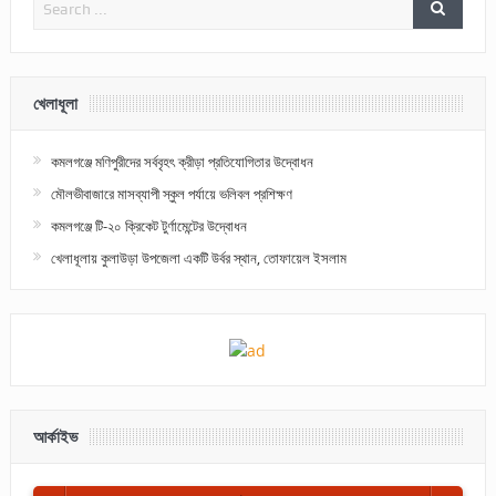
খেলাধূলা
কমলগঞ্জে মণিপুরীদের সর্ববৃহৎ ক্রীড়া প্রতিযোগিতার উদ্বোধন
মৌলভীবাজারে মাসব্যাপী স্কুল পর্যায়ে ভলিবল প্রশিক্ষণ
কমলগঞ্জে টি-২০ ক্রিকেট টুর্ণামেন্টের উদ্বোধন
খেলাধূলায় কুলাউড়া উপজেলা একটি উর্বর স্থান, তোফায়েল ইসলাম
আর্কাইভ