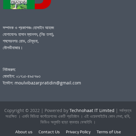
সম্পাদক ও প্রকাশকঃ হোসাইন আহমদ
যোগাযোগঃ হাসান ম্যানশন, (নিচ তলা),
শমসেরনগর রোড, চৌমূহনা,
মৌলভীবাজার।
নিউজরুম:
মোবাইল: ০১৭১৫-৪৯৫৭৬৩
ইমেইল: moulvibazarpratidin@gmail.com
Copyright © 2022 | Powered by
Technohaat IT Limited
| সর্বস্বত্ব
সংরক্ষিত । এমবি মিডিয়া কর্পোরেশনের একটি প্রতিষ্ঠান । এই ওয়েবসাইটের কোন লেখা, ছবি,
ভিডিও অনুমতি ছাড়া ব্যবহার বেআইনি ।
About us
Contact Us
Privacy Policy
Terms of Use