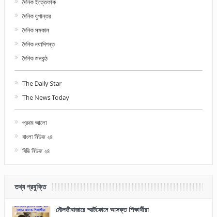
দৈনিক ইত্তেফাক
দৈনিক যুগান্তর
দৈনিক সমকাল
দৈনিক নয়াদিগন্ত
দৈনিক জনকন্ঠ
The Daily Star
The News Today
প্রথম আলো
বাংলা নিউজ ২৪
বিডি নিউজ ২৪
তথ্য প্রযুক্তি
মৌলভীবাজারে স্মার্টফোনে আসক্ত শিক্ষার্থীরা