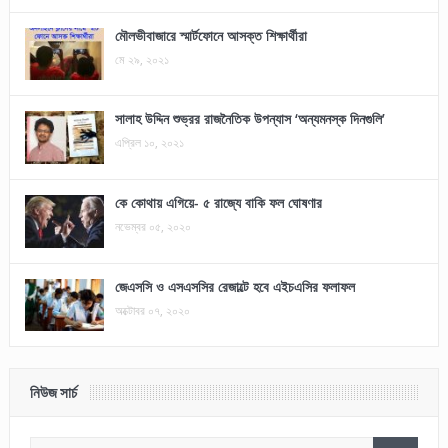
মৌলভীবাজারে স্মার্টফোনে আসক্ত শিক্ষার্থীরা
মে ২৯, ২০২১
সালাহ উদ্দিন শুভ্রর রাজনৈতিক উপন্যাস ‘অন্যমনস্ক দিনগুলি’
এপ্রিল ১০, ২০২১
কে কোথায় এগিয়ে- ৫ রাজ্যে বাকি ফল ঘোষণার
নভেম্বর ০৫, ২০২০
জেএসসি ও এসএসসির রেজাল্টে হবে এইচএসির ফলাফল
অক্টোবর ০৭, ২০২০
নিউজ সার্চ