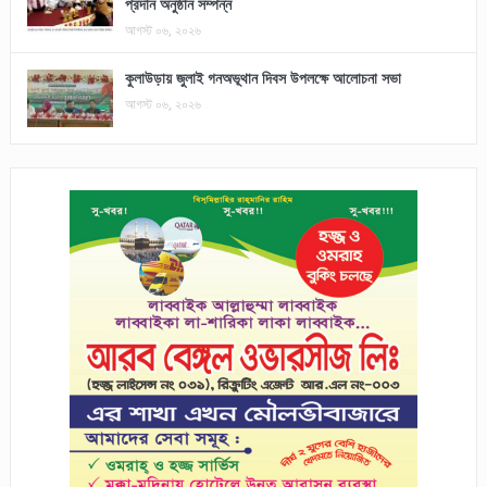
প্রদান অনুষ্ঠান সম্পন্ন
আগস্ট ০৬, ২০২৬
কুলাউড়ায় জুলাই গনঅভূথান দিবস উপলক্ষে আলোচনা সভা
আগস্ট ০৬, ২০২৬