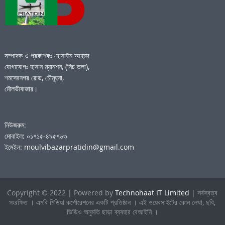
সম্পাদক ও প্রকাশকঃ হোসাইন আহমদ
যোগাযোগঃ হাসান ম্যানশন, (নিচ তলা),
শমসেরনগর রোড, চৌমূহনা,
মৌলভীবাজার।
নিউজরুম:
মোবাইল: ০১৭১৫-৪৯৫৭৬৩
ইমেইল: moulvibazarpratidin@gmail.com
Copyright © 2022 | Powered by
Technohaat IT Limited
| সর্বস্বত্ব
সংরক্ষিত । এমবি মিডিয়া কর্পোরেশনের একটি প্রতিষ্ঠান । এই ওয়েবসাইটের কোন লেখা, ছবি,
ভিডিও অনুমতি ছাড়া ব্যবহার বেআইনি ।