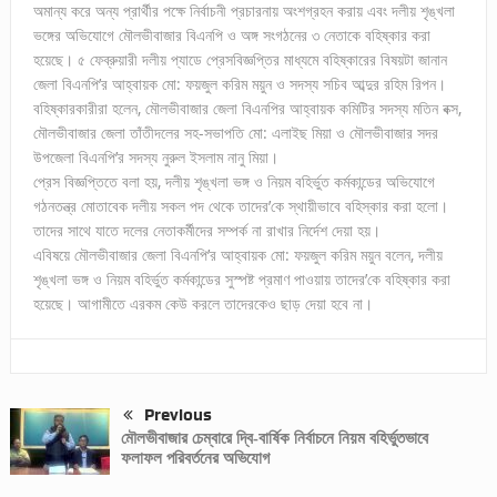
অমান্য করে অন্য প্রার্থীর পক্ষে নির্বাচনী প্রচারনায় অংশগ্রহন করায় এবং দলীয় শৃঙ্খলা
ভঙ্গের অভিযোগে মৌলভীবাজার বিএনপি ও অঙ্গ সংগঠনের ৩ নেতাকে বহিষ্কার করা
হয়েছে। ৫ ফেব্রুয়ারী দলীয় প্যাডে প্রেসবিজ্ঞপ্তির মাধ্যমে বহিষ্কারের বিষয়টা জানান
জেলা বিএনপি’র আহ্বায়ক মো: ফয়জুল করিম ময়ুন ও সদস্য সচিব আব্দুর রহিম রিপন।
বহিষ্কারকারীরা হলেন, মৌলভীবাজার জেলা বিএনপির আহ্বায়ক কমিটির সদস্য মতিন বক্স,
মৌলভীবাজার জেলা তাঁতীদলের সহ-সভাপতি মো: এলাইছ মিয়া ও মৌলভীবাজার সদর
উপজেলা বিএনপি’র সদস্য নুরুল ইসলাম নানু মিয়া।
প্রেস বিজ্ঞপ্তিতে বলা হয়, দলীয় শৃঙ্খলা ভঙ্গ ও নিয়ম বহির্ভুত কর্মকান্ডের অভিযোগে
গঠনতন্ত্র মোতাবেক দলীয় সকল পদ থেকে তাদের’কে স্থায়ীভাবে বহিস্কার করা হলো।
তাদের সাথে যাতে দলের নেতাকর্মীদের সম্পর্ক না রাখার নির্দেশ দেয়া হয়।
এবিষয়ে মৌলভীবাজার জেলা বিএনপি’র আহ্বায়ক মো: ফয়জুল করিম ময়ুন বলেন, দলীয়
শৃঙ্খলা ভঙ্গ ও নিয়ম বহির্ভুত কর্মকান্ডের সুস্পষ্ট প্রমাণ পাওয়ায় তাদের’কে বহিষ্কার করা
হয়েছে। আগামীতে এরকম কেউ করলে তাদেরকেও ছাড় দেয়া হবে না।
Previous
মৌলভীবাজার চেম্বারে দ্বি-বার্ষিক নির্বাচনে নিয়ম বহির্ভুতভাবে
ফলাফল পরিবর্তনের অভিযোগ