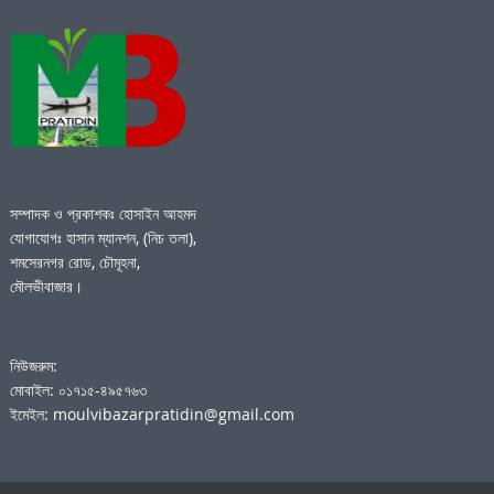
সম্পাদক ও প্রকাশকঃ হোসাইন আহমদ
যোগাযোগঃ হাসান ম্যানশন, (নিচ তলা),
শমসেরনগর রোড, চৌমূহনা,
মৌলভীবাজার।
নিউজরুম:
মোবাইল: ০১৭১৫-৪৯৫৭৬৩
ইমেইল: moulvibazarpratidin@gmail.com