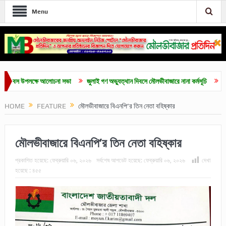
Menu
 উপলক্ষে আলোচনা সভা
জুলাই গণ অভ্যুত্থান দিবসে মৌলভীবাজারে নানা কর্মসূচি
সর্বোচ্চ 
HOME
FEATURE
মৌলভীবাজারে বিএনপি’র তিন নেতা বহিষ্কার
মৌলভীবাজারে বিএনপি’র তিন নেতা বহিষ্কার
প্রকাশিত হয়েছে:
ফেব্রুয়ারি ০৬, ২০২৬
সর্বশেষ আপডেট হয়েছে:
ফেব্রুয়ারি ০৬, ২০২৬
দেখা
হয়েছে :
৪৫৫