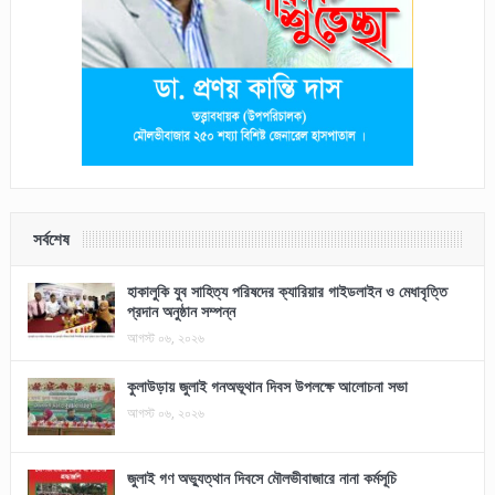
সর্বশেষ
হাকালুকি যুব সাহিত্য পরিষদের ক্যারিয়ার গাইডলাইন ও মেধাবৃত্তি
প্রদান অনুষ্ঠান সম্পন্ন
আগস্ট ০৬, ২০২৬
কুলাউড়ায় জুলাই গনঅভূথান দিবস উপলক্ষে আলোচনা সভা
আগস্ট ০৬, ২০২৬
জুলাই গণ অভ্যুত্থান দিবসে মৌলভীবাজারে নানা কর্মসূচি