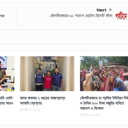
Next
মৌলভীবাজারে ৯০ শতাংশ হোটেল-রিসোর্ট ফাঁকা
শুরু
াবি এমপি
মাদক মামলার ২ বছরের সাজাপ্রাপ্ত
মৌলভীবাজারে চা-শ্রমিক ইউনিয়ন নির্ব
প্তার আরও
আসামি গ্রেপ্তার
ও দৈনিক ৫০০ টাকা মজুরির দাবিতে
সমাবেশ ও বিক্ষোভ
আগস্ট ০৭, ২০২৬
আগস্ট ০৭, ২০২৬