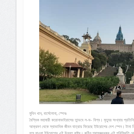
মুবিন খান, বার্সেলোনা, স্পেনঃ
বৈশ্বিক মহামারী করোনাভাইরাসের তান্ডবে ল-ভ- বিশ্ব। মৃত্যুর সংখ্যায় প্রত
আক্রমণ থেকে স্বাভাবিক জীবন যাত্রায় ফিরেছে ইউরোপের দেশ স্পেন। টানা তিনম
হয়ে যাওয়া ইউরোপের এই উন্নত রাষ্ট্র। কঠিন শ্বাসরুদ্ধকর এই পরিস্থিত