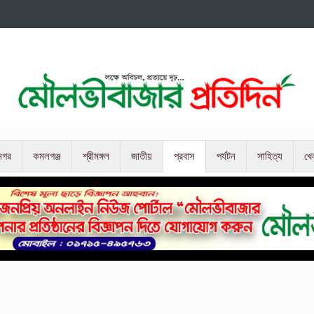
নগর
কমলগঞ্জ
শ্রীমঙ্গল
জাতীয়
প্রবাস
পর্যটন
সাহিত্য
খে