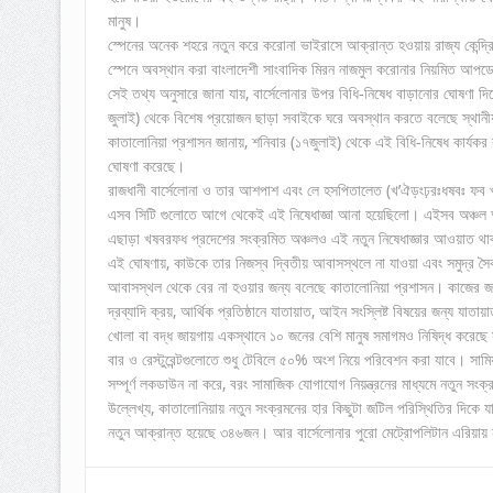
মানুষ।
স্পেনের অনেক শহরে নতুন করে করোনা ভাইরাসে আক্রান্ত হওয়ায় রাজ্য কেন্দ
স্পেনে অবস্থান করা বাংলাদেশী সাংবাদিক মিরন নাজমুল করোনার নিয়মিত আপডে
সেই তথ্য অনুসারে জানা যায়, বার্সেলোনার উপর বিধি-নিষেধ বাড়ানোর ঘোষণা
জুলাই) থেকে বিশেষ প্রয়োজন ছাড়া সবাইকে ঘরে অবস্থান করতে বলেছে স্থানী
কাতালোনিয়া প্রশাসন জানায়, শনিবার (১৭জুলাই) থেকে এই বিধি-নিষেধ কার্
ঘোষণা করেছে।
রাজধানী বার্সেলোনা ও তার আশপাশ এবং লে হসপিতালেত (খ’ঐড়ংঢ়রঃধষবঃ ফ
এসব সিটি গুলোতে আগে থেকেই এই নিষেধাজ্ঞা আনা হয়েছিলো। এইসব অঞ্চল
এছাড়া খষবরফধ প্রদেশের সংক্রমিত অঞ্চলও এই নতুন নিষেধাজ্ঞার আওয়াত থ
এই ঘোষণায়, কাউকে তার নিজস্ব দ্বিতীয় আবাসস্থলে না যাওয়া এবং সমুদ্র সৈক
আবাসস্থল থেকে বের না হওয়ার জন্য বলেছে কাতালোনিয়া প্রশাসন। কাজের জন্য বে
দ্রব্যাদি ক্রয়, আর্থিক প্রতিষ্ঠানে যাতায়াত, আইন সংস্লিষ্ট বিষয়ের জন্য যাতায়
খোলা বা বদ্ধ জায়গায় একস্থানে ১০ জনের বেশি মানুষ সমাগমও নিষিদ্ধ করেছে 
বার ও রেস্টুরেন্টগুলোতে শুধু টেবিলে ৫০% অংশ নিয়ে পরিবেশন করা যাবে। সামি
সম্পূর্ণ লকডাউন না করে, বরং সামাজিক যোগাযোগ নিয়ন্ত্রনের মাধ্যমে নতুন সংক্
উল্লেখ্য, কাতালোনিয়ায় নতুন সংক্রমনের হার কিছুটা জটিল পরিস্থিতির দিকে য
নতুন আক্রান্ত হয়েছে ৩৪৬জন। আর বার্সেলোনার পুরো মেট্রোপলিটান এরিয়ায়