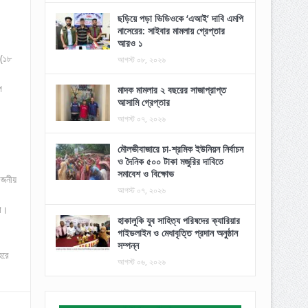
ছড়িয়ে পড়া ভিডিওকে ‘এআই’ দাবি এমপি
নাসেরের: সাইবার মামলায় গ্রেপ্তার
আরও ১
 (১৮
আগস্ট ০৮, ২০২৬
প
মাদক মামলার ২ বছরের সাজাপ্রাপ্ত
আসামি গ্রেপ্তার
আগস্ট ০৭, ২০২৬
মৌলভীবাজারে চা-শ্রমিক ইউনিয়ন নির্বাচন
ও দৈনিক ৫০০ টাকা মজুরির দাবিতে
সমাবেশ ও বিক্ষোভ
োজনীয়
আগস্ট ০৭, ২০২৬
রা।
হাকালুকি যুব সাহিত্য পরিষদের ক্যারিয়ার
গাইডলাইন ও মেধাবৃত্তি প্রদান অনুষ্ঠান
সম্পন্ন
হরে
আগস্ট ০৬, ২০২৬