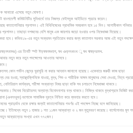
্রিক আবারো এসেছে নতুন ঘোষণা।
ট বাংলাদেশী কমিউনিটির সুবিধার্থে তার নিজস্ব ফেইসবুক আইডিতে প্রচার করেন।
 দিয়েছে কাতালোনিয়ার প্রশাসন। এই বিধিনিষেধের প্রাথমিক সময়কাল হবে ১৫ দিন। আগামীকাল শনিবার
য় প্রশাসন। তাছাড়া দশজনের বেশি মানুষ এক জায়গায় জড়ো হওয়ার ওপর নিষেধাজ্ঞা দিয়েছে।
যকর করা হবে। কভিড১৯-এর নতুন সংক্রমন প্রতিরোধ করার জন্য কাতালান সরকার আজ এই নতুন পদক্ষে
ব খষড়নৎবমধঃ) এর তিনটি স্পট ঈড়ষষনষধহপ, ষধ ঞড়ৎৎধংংধ ু ষধ ঋষড়ৎরফধ.
 আবার নতুন করে নতুন পদক্ষেপের আওতায় আসবে।
াকবে।
তসহ কোন পর্যটন কেন্দ্রে ঘুরাঘুরি না করার আহবান জানানো হয়েছে। একেবারে জরুরী কাজ ছাড়া
র হওয়া, স্বাস্থ্যক্লিনিকে যাওয়া, বৃদ্ধ, শিশু ও শারীরিক অক্ষম মানুষদের সেবা দেওয়া, নিত্য প্রয়
াত, নোটারিয়াল কার্যক্রম, পরীক্ষা সংক্রান্ত বিষয় ছাড়া বাকি সব চলাচলে নিষেধাজ্ঞা থাকবে।
সরকার। সিনেমা থিয়েটারসহ অন্যান্য বিনোদনাগার বন্ধ থাকবে। নিষিদ্ধ থাকবে বৃদ্ধাশ্রমে ভিজিট ক
য়ানা (ঞবৎৎধুধং) গুলোকে সামাজিক দূরত্ব নিশ্চিত করে ব্যবহার করতে হবে।
রমনের প্রাদুর্ভাব থেকে রক্ষার জন্যই কাতালোনিয়ার গভর্ণর এই পদক্ষেপ নিচ্ছে বলে জানিয়েছে।
াচ্ছে। ইতিমধ্যে নতুন ১ হাজার ১ শত ১১জন আক্রান্ত ও ২ জন মৃত্যুবরণ করেছে। বার্সেলোনার মূল শ
 নতুন আক্রান্তের সংখ্যা এখন ৭৭২জন।