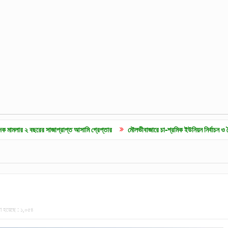
রের সাজাপ্রাপ্ত আসামি গ্রেপ্তার
মৌলভীবাজারে চা-শ্রমিক ইউনিয়ন নির্বাচন ও দৈনিক ৫০০ টাকা
া হয়েছে :
১,০৫৪