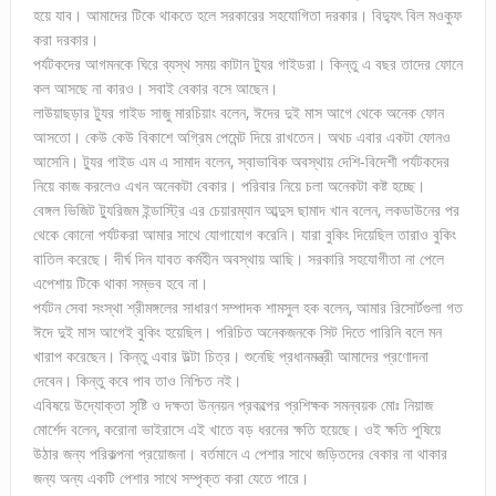
হয়ে যাব। আমাদের টিকে থাকতে হলে সরকারের সহযোগিতা দরকার। বিদ্যুৎ বিল মওকুফ
করা দরকার।
পর্যটকদের আগমনকে ঘিরে ব্যস্থ সময় কাটান ট্যুর গাইডরা। কিন্তু এ বছর তাদের ফোনে
কল আসছে না কারও। সবাই বেকার বসে আছেন।
লাউয়াছড়ার ট্যুর গাইড সাজু মারচিয়াং বলেন, ঈদের দুই মাস আগে থেকে অনেক ফোন
আসতো। কেউ কেউ বিকাশে অগ্রিম পেমেন্ট দিয়ে রাখতেন। অথচ এবার একটা ফোনও
আসেনি। ট্যুর গাইড এম এ সামাদ বলেন, স্বাভাবিক অবস্থায় দেশি-বিদেশী পর্যটকদের
নিয়ে কাজ করলেও এখন অনেকটা বেকার। পরিবার নিয়ে চলা অনেকটা কষ্ট হচ্ছে।
বেঙ্গল ভিজিট ট্যুরিজম ইন্ডাস্ট্রি এর চেয়ারম্যান আব্দুস ছামাদ খান বলেন, লকডাউনের পর
থেকে কোনো পর্যটকরা আমার সাথে যোগাযোগ করেনি। যারা বুকিং দিয়েছিল তারাও বুকিং
বাতিল করেছে। দীর্ঘ দিন যাবত কর্মহীন অবস্থায় আছি। সরকারি সহযোগীতা না পেলে
এপেশায় টিকে থাকা সম্ভব হবে না।
পর্যটন সেবা সংস্থা শ্রীমঙ্গলের সাধারণ সম্পাদক শামসুল হক বলেন, আমার রিসোর্টগুলা গত
ঈদে দুই মাস আগেই বুকিং হয়েছিল। পরিচিত অনেকজনকে সিট দিতে পারিনি বলে মন
খারাপ করেছেন। কিন্তু এবার উল্টা চিত্র। শুনেছি প্রধানমন্ত্রী আমাদের প্রণোদনা
দেবেন। কিন্তু কবে পাব তাও নিশ্চিত নই।
এবিষয়ে উদ্যোক্তা সৃষ্টি ও দক্ষতা উন্নয়ন প্রকল্পের প্রশিক্ষক সমন্বয়ক মোঃ নিয়াজ
মোর্শেদ বলেন, করোনা ভাইরাসে এই খাতে বড় ধরনের ক্ষতি হয়েছে। ওই ক্ষতি পুষিয়ে
উঠার জন্য পরিকল্পনা প্রয়োজনা। বর্তমানে এ পেশার সাথে জড়িতদের বেকার না থাকার
জন্য অন্য একটি পেশার সাথে সম্পৃক্ত করা যেতে পারে।