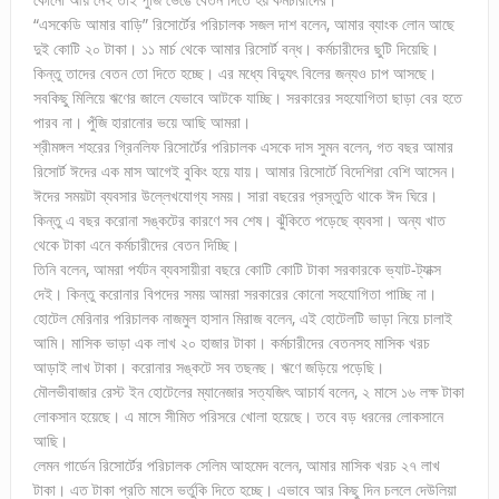
“এসকেডি আমার বাড়ি” রিসোর্টের পরিচালক সজল দাশ বলেন, আমার ব্যাংক লোন আছে
দুই কোটি ২০ টাকা। ১১ মার্চ থেকে আমার রিসোর্ট বন্ধ। কর্মচারীদের ছুটি দিয়েছি।
কিন্তু তাদের বেতন তো দিতে হচ্ছে। এর মধ্যে বিদ্যুৎ বিলের জন্যও চাপ আসছে।
সবকিছু মিলিয়ে ঋণের জালে যেভাবে আটকে যাচ্ছি। সরকারের সহযোগিতা ছাড়া বের হতে
পারব না। পুঁজি হারানোর ভয়ে আছি আমরা।
শ্রীমঙ্গল শহরের গ্রিনলিফ রিসোর্টের পরিচালক এসকে দাস সুমন বলেন, গত বছর আমার
রিসোর্ট ঈদের এক মাস আগেই বুকিং হয়ে যায়। আমার রিসোর্টে বিদেশিরা বেশি আসেন।
ঈদের সময়টা ব্যবসার উল্লেখযোগ্য সময়। সারা বছরের প্রস্তুতি থাকে ঈদ ঘিরে।
কিন্তু এ বছর করোনা সঙ্কটের কারণে সব শেষ। ঝুঁকিতে পড়েছে ব্যবসা। অন্য খাত
থেকে টাকা এনে কর্মচারীদের বেতন দিচ্ছি।
তিনি বলেন, আমরা পর্যটন ব্যবসায়ীরা বছরে কোটি কোটি টাকা সরকারকে ভ্যাট-ট্যাক্স
দেই। কিন্তু করোনার বিপদের সময় আমরা সরকারের কোনো সহযোগিতা পাচ্ছি না।
হোটেল মেরিনার পরিচালক নাজমুল হাসান মিরাজ বলেন, এই হোটেলটি ভাড়া নিয়ে চালাই
আমি। মাসিক ভাড়া এক লাখ ২০ হাজার টাকা। কর্মচারীদের বেতনসহ মাসিক খরচ
আড়াই লাখ টাকা। করোনার সঙ্কটে সব তছনছ। ঋণে জড়িয়ে পড়েছি।
মৌলভীবাজার রেস্ট ইন হোটেলের ম্যানেজার সত্যজিৎ আচার্য বলেন, ২ মাসে ১৬ লক্ষ টাকা
লোকসান হয়েছে। এ মাসে সীমিত পরিসরে খোলা হয়েছে। তবে বড় ধরনের লোকসানে
আছি।
লেমন গার্ডেন রিসোর্টের পরিচালক সেলিম আহমেদ বলেন, আমার মাসিক খরচ ২৭ লাখ
টাকা। এত টাকা প্রতি মাসে ভর্তুকি দিতে হচ্ছে। এভাবে আর কিছু দিন চললে দেউলিয়া