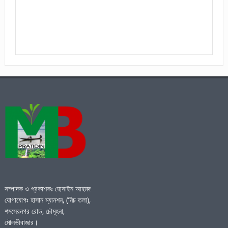
সম্পাদক ও প্রকাশকঃ হোসাইন আহমদ
যোগাযোগঃ হাসান ম্যানশন, (নিচ তলা),
শমসেরনগর রোড, চৌমূহনা,
মৌলভীবাজার।