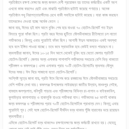
প্রতিষ্ঠানে রক্ষণা বেক্ষণের জন্য জনবল বেশী প্রয়োজন হয় তাদের কর্মচারীর একটি অংশ
এখনো কাজ করলেও ছোট এবং মাঝারি প্রতিষ্ঠান ছাটাই করেছে গণহারে। অনেক
প্রতিষ্ঠান শুধু নিরাপত্তারক্ষীদের রেখে বাকী সবাইকে ছাটাই করেছে। যারা কাজ করছেন
তাদেরকেও দেওয়া হচ্ছে অর্ধেক বেতন ।
জানা যায়, ঈদের দুই মাস আগে বুকিং শেষ হয়ে যাওয়া ৭০ হোটেল-রিসোর্ট গত ইদুল
ফিতরে পুরো ফাঁকা ছিল। প্রতি বছর ঈদের ছুটিতে মৌলভীবাজারে রীতিমতো ঢল নাতো
পর্যটকদের। কিন্তু এবার পুরোটাই ফাঁকা ছিল। আগামী ঈদুল আজহায়ও একই অবস্থা
হবে বলে ইঙ্গিত পাওয়া যাচ্ছে। তবে কবে স্বাভাবিক হবে কেউই বলতে পারছেন না।
ব্যবসায়ীরা জানান, ঈদের ১০-১৫ দিন আগে থেকেই বুকিং হয়ে যেতো জেলার প্রতিটি
হোটেল-রিসোর্ট। জেলার অন্য এলাকার পাশাপাশি পর্যটকদের সবচেয়ে বেশি ভিড় থাকতো
শ্রীমঙ্গল ও কমলগঞ্জে। এসব এলাকার প্রায় ৭০টি হোটেল-রিসোর্টের ব্যবসার মৌসুম
ঈদের সময়। ঈদ ঘিরে সাজানো হতো হোটেল-রিসোর্ট।
সংশ্লিষ্ট সূত্রে জানা যায়, প্রতি ঈদে বিশেষ করে রমজানের ঈদে মৌলভীবাজারে সবচেয়ে
বেশি পর্যটক দেখা যায়। কমলগঞ্জ উপজেলার লাউয়াছড়া জাতীয় উদ্যান, মাধবপুর লেইক,
হামহাম জলপ্রপাত, মনিপুরী পাড়ায় এবং শ্রীমঙ্গলের বিভিন্ন চা-বাগান ও বাইক্কাবিল,
কুলাউড়ার কালাপাহাড় ও হাকালুকি হাওরে পর্যটকরা যান। পর্যটকদের ৯৫ ভাগই থাকার
জন্য কমলগঞ্জ ও শ্রীমঙ্গলের প্রায় ৭০টি হোটেল-রিসোর্টকে প্রাধান্য দেন। কিন্তু এবার
পুরোটাই শূন। সেই সঙ্গে হোটেল-রিসোর্ট দীর্ঘদিন বন্ধ থাকায় পুঁজি হারানোর ভয়ে রয়েছেন
ব্যবসায়ীরা।
এদিকে হোটেল-রিসোর্ট বন্ধ থাকলেও রক্ষণাবেক্ষণের জন্য কর্মচারী রাখতে হয়। যেহেতু
কোনো আয় নেই তাই পুঁজি ভেঙে বেতন দিতে হয় কর্মচারীদের।