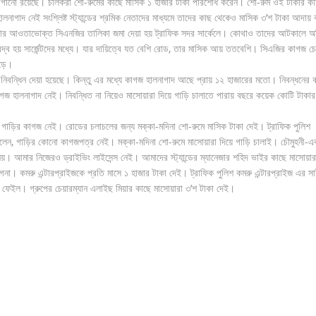
ার লাগানো রয়েছে। চালকরা শো-রুমের কাছে মাসিক ১ হাজার টাকা পরিশোধ করেন। শো-রুম ওই টাকার ক
গাদ নেই সংশ্লিষ্ট স্ট্যান্ডের শ্রমিক নেতাদের মাধ্যমে তাদের কাছ থেকেও মাসিক ৩’শ টাকা আদায় 
য়ারার আওতাভোক্ত সিএনজির তালিকা জমা দেয়া হয় ট্রাফিক সদর সার্কেলে। কোথাও তাদের আটকালে অ
ন্দ্ব হয় সার্জেন্টদের মধ্যে। যার দায়িত্বে যত বেশি রোড, তার মাসিক আয় ততবেশি। সিএজির কাগজ চ
োড়ে।
বন্ধিন দেয়া হয়েছে। কিন্তু এর মধ্যে কাগজ হালনাগাদ আছে প্রায় ১২ হাজারের মতো। নিবন্ধনের ব
গজ হালনাগাদ নেই। নিবন্ধিত না নিয়েও মাসোয়ারা দিয়ে গাড়ি চালাতে পারায় বছরে কয়েক কোটি টাকার
 গাড়ির কাগজ নেই। রোডের চলাচলের জন্য মক্কা-মদিনা শো-রুমে মাসিক টাকা দেই। ট্রাফিক পুলিশ
বলেন, গাড়ির কোনো কাগজপত্র নেই। মক্কা-মদিনা শো-রুমে মাসোয়ারা দিয়ে গাড়ি চালাই। চৌমুহনী-এক
মার নিজেরও ড্রাইভিং লাইসেন্স নেই। আমাদের স্ট্যান্ডের ম্যানেজার শহিদ ভাইর কাছে মাসোয়ার
। কমরু এন্টারপ্রাইজকে প্রতি মাসে ১ হাজার টাকা দেই। ট্রাফিক পুলিশ কমরু এন্টারপ্রাইজ এর স
ফেইল। গ্রুপের চেয়ারম্যান এলাইছ মিয়ার কাছে মাসোয়ারা ৩’শ টাকা দেই।