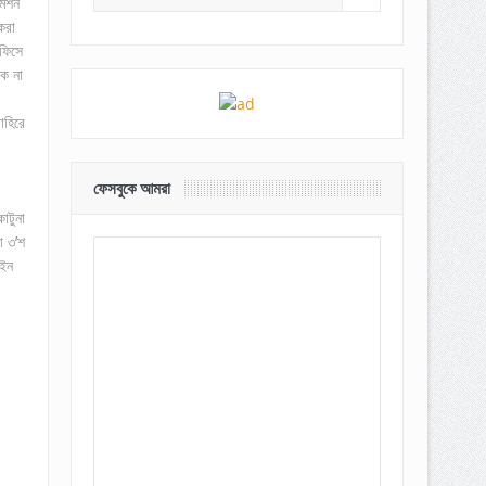
মিশন
করা
ফিসে
েক না
াহিরে
ফেসবুকে আমরা
াটুনা
া ৩’শ
াইন