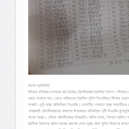
বিশেষ প্রতিনিধি:
স্টিকার বাণিজ্যে বেপরোয়া হয়ে উঠেছে মৌলভীবাজার ট্রাফিক বিভাগ। স্টিকারে
রোডে চালানো যায়। রোডে দায়িত্বরত ট্রাফিক পুলিশ সিএনজিতে স্টিকার দেখল
যানজট। চুরি হচ্ছে অনিবন্ধিত সিএনজি। ভোগান্তি পোহাতে হচ্ছে পথচারীদের।
ফেব্রুয়ারী মৌলভীবাজারের রাজনগর উপজেলায় অনিবন্ধিত দুটি সিএনজি মুখোমু
পাওয়া যাচ্ছে। এদিকে মৌলভীবাজার বিআরটিএ অফিস বলছে, নিবন্ধন ব্যতিত 
ট্রাফিক বিভাগের অবৈধ কাজের কালেমা লেপন হচ্ছে জেলা পুলিশ বিভাগের কপাল