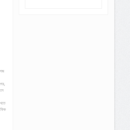
াগজ
নগর,
রলে
েখতে
াফিক