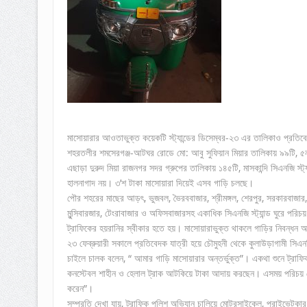
মাসোয়ারার আওতাভুক্ত কয়েকটি স্ট্যান্ডের ডিসেম্বর-২৩ এর তালিকাও প্রতিব
শহরতলীর শমসেরগঞ্জ-আটঘর রোডে মো: আবু সুফিয়ান মিয়ার তালিকায় ৯৯টি, ৫ন
এছাড়া দুরুদ মিয়া রাজনগর সদর গ্রুপের তালিকায় ১৪৫টি, মাসকান্দি সিএনজি স্
হালনাগাদ নয়। ৩’শ টাকা মাসোয়ারা দিয়েই এসব গাড়ি চলছে।
পৌর শহরের মাছের আড়ৎ, ভুজবল, ভৈরববাজার, শ্রীমঙ্গল, শেরপুর, সরকারবাজার, 
মুন্সিবারজার, টেংরাবাজার ও অফিসবাজারসহ একাধিক সিএনজি স্ট্যান্ড ঘুরে প
ট্রাফিকের হয়রানির স্বীকার হতে হয়। মাসোয়ারাভুক্ত থাকলে গাড়ির নিবন্ধন অ
২৩ ফেব্রুয়ারী সকালে প্রতিবেদক যাত্রী হয়ে চৌমুহনী থেকে কুলাউড়াগামী সি
চাইলে চালক বলেন, “ আমার গাড়ি মাসোয়ারার অন্তর্ভুক্ত”। একথা শুনে ট্রাফিক 
কনস্টেবল শাহীন ও হেলাল ট্রাক আটকিয়ে টাকা আদায় করছেন। এসময় পরিচয় গ
করেন”।
সম্প্রতি দেখা যায়, ট্রাফিক পুলিশ অভিযান চালিয়ে মোটরসাইকেল, প্রাইভেট