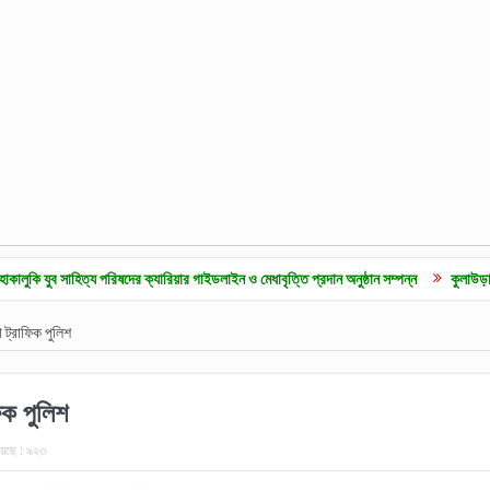
দের ক্যারিয়ার গাইডলাইন ও মেধাবৃত্তি প্রদান অনুষ্ঠান সম্পন্ন
কুলাউড়ায় জুলাই গনঅভূথান দিবস
 ট্রাফিক পুলিশ
িক পুলিশ
েছে :
৯২৩