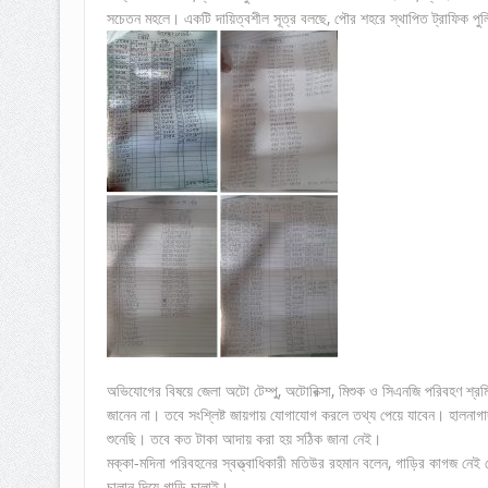
সচেতন মহলে। একটি দায়িত্বশীল সূত্র বলছে, পৌর শহরে স্থাপিত ট্রাফিক পুলি
অভিযোগের বিষয়ে জেলা অটো টেম্পু, অটোরিক্সা, মিশুক ও সিএনজি পরিবহণ শ্
জানেন না। তবে সংশ্লিষ্ট জায়গায় যোগাযোগ করলে তথ্য পেয়ে যাবেন। হালনাগ
শুনেছি। তবে কত টাকা আদায় করা হয় সঠিক জানা নেই।
মক্কা-মদিনা পরিবহনের স্বত্ত্বাধিকারী মতিউর রহমান বলেন, গাড়ির কাগজ নেই
চালান দিয়ে গাড়ি চালাই।