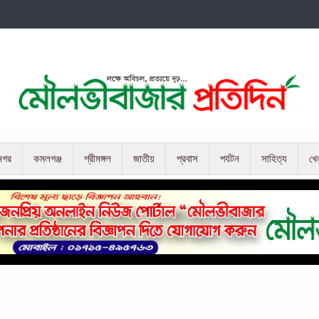
নগর
কমলগঞ্জ
শ্রীমঙ্গল
জাতীয়
প্রবাস
পর্যটন
সাহিত্য
খে