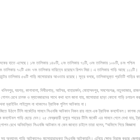
েদকের হাতে এসেছে। ১নং তালিকায় ১৪৮টি, ২নং তালিকায় ৭১টি, ৩নং তালিকায় ১০৮টি, ৪নং পশ্চিম
ং তালিকায় ৭২টি এবং ৭নং তালিকার দায়িত্বে রয়েছেন রিপন মিয়া। এ তালিকায় গাড়ি আছে ১১১টি।
ট্যান্টের তালিকায় ৫৬টি গাড়ি মাসোয়ারার আওতায় রয়েছে। সূত্র বলছে, তালিকাভুক্ত প্রতিটি গাড়ির ক
খলিলপুর, ঘয়গড়, কাগাবালা, দিঘীরপাড়, আটঘর, বাহারমর্দন, মোহাম্মদপুর, সমশেরগঞ্জ, নতুনবাজার, রাজ
রিচয় গোপন রেখে চালক ও ম্যানেজারদের সাথে কথা বলে জানা যায়, মাসোয়ারা ছাড়া কোনো গাড়ি চলাচল ক
থবা ড্রাইভিং লাইসেন্স না থাকলেও ট্রাফিক পুলিশ আটকায় না।
এনজিতে উঠলে টিসি মার্কেটের সামনে সিএনজি আটকান নিকন রায় নামে এক ট্রাফিক কনস্টেবল। কাগজ দ
কনস্টেবল গাড়ি ছেড়ে দেন। ২৫ ফেব্রুয়ারী দুপুরে শহরের টিসি মার্কেট এর সামনে গেলে দেখা যায়, ট্র
োপন রেখে অনিবন্ধিত সিএনজি আটকান না কেন জানতে চাইলে তারা বলেন, “অফিসে গিয়ে জিজ্ঞাসা
কার সহ অন্যান্য গাড়ি আটকালেও মাসোয়ারাভুক্ত সিএনজি আটকায়নি। এনিয়ে ক্ষোভ বিরাজ করছে জেলার