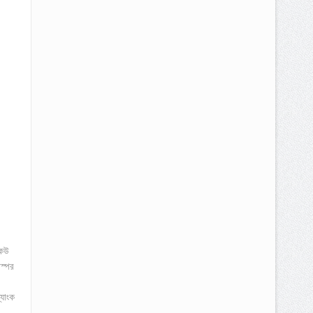
কেউ
স্পর
্যাংক