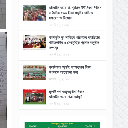
মৌলভীবাজারে চা-শ্রমিক ইউনিয়ন নির্বাচন
ও দৈনিক ৫০০ টাকা মজুরির দাবিতে
সমাবেশ ও বিক্ষোভ
আগস্ট ০৭, ২০২৬
হাকালুকি যুব সাহিত্য পরিষদের ক্যারিয়ার
গাইডলাইন ও মেধাবৃত্তি প্রদান অনুষ্ঠান
সম্পন্ন
আগস্ট ০৬, ২০২৬
কুলাউড়ায় জুলাই গনঅভূথান দিবস
উপলক্ষে আলোচনা সভা
আগস্ট ০৬, ২০২৬
জুলাই গণ অভ্যুত্থান দিবসে
মৌলভীবাজারে নানা কর্মসূচি
আগস্ট ০৫, ২০২৬