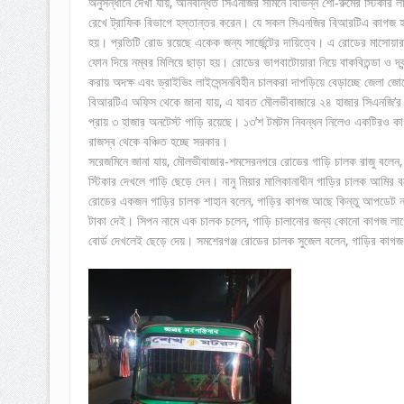
অনুসন্ধানে দেখা যায়, অনিবন্ধিত সিএনজির সামনে বিভিন্ন শো-রুমের স্টিক
রেখে ট্রাফিক বিভাগে হস্তান্তর করেন। যে সকল সিএনজির বিআরটিএ কাগজ হালনা
হয়। প্রতিটি রোড রয়েছে একেক জন্য সার্জেন্টের দায়িত্বে। এ রোডের মাসো
ফোন দিয়ে নম্বর মিলিয়ে ছাড়া হয়। রোডের ভাগবাটোয়ারা নিয়ে বাকবিতন্ডা ও দ্ব
করায় অদক্ষ এবং ড্রাইভিং লাইসেন্সনবিহীন চালকরা দাপড়িয়ে বেড়াচ্ছে জেলা জ
বিআরটিএ অফিস থেকে জানা যায়, এ যাবত মৌলভীবাজারে ২৪ হাজার সিএনজি’র নি
প্রায় ৩ হাজার অনটেস্ট গাড়ি রয়েছে। ১৩’শ টমটম নিবন্ধন নিলেও একটিরও কা
রাজস্ব থেকে বঞ্চিত হচ্ছে সরকার।
সরেজমিনে জানা যায়, মৌলভীবাজার-শমসেরনগরে রোডের গাড়ি চালক রাজু বলেন,
স্টিকার দেখলে গাড়ি ছেড়ে দেন। নানু মিয়ার মালিকানাধীন গাড়ির চালক আমির 
রোডের একজন গাড়ির চালক শাহান বলেন, গাড়ির কাগজ আছে কিন্তু আপডেট নয়। আ
টাকা দেই। সিপন নামে এক চালক চলেন, গাড়ি চালানোর জন্য কোনো কাগজ লাগেনা
বোর্ড দেখলেই ছেড়ে দেয়। সমশেরগঞ্জ রোডের চালক সুজেল বলেন, গাড়ির কাগজ 