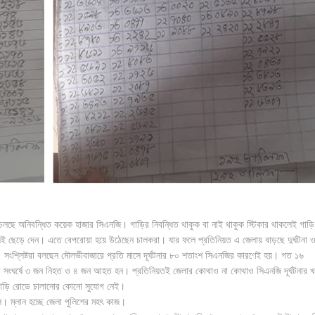
 চলছে অনিবন্ধিত কয়েক হাজার সিএনজি। গাড়ির নিবন্ধিত থাকুক বা নাই থাকুক স্টিকার থাকলেই গাড়ি
েই ছেড়ে দেন। এতে বেপরোয়া হয়ে উঠেছেন চালকরা। যার ফলে প্রতিনিয়ত এ জেলায় বাড়ছে দুর্ঘটনা 
 সংশ্লিষ্টরা বলছেন মৌলভীবাজারে প্রতি মাসে দূর্ঘটনার ৮০ শতাংশ সিএনজির কারণেই হয়। গত ১৬
খি সংঘর্ষে ৩ জন নিহত ও ৪ জন আহত হন। প্রতিনিয়তই জেলার কোথাও না কোথাও সিএনজি দূর্ঘটনার 
গাড়ি রোডে চালানোর কোনো সুযোগ নেই।
ে। ম্লান হচ্ছে জেলা পুলিশের মহৎ কাজ।