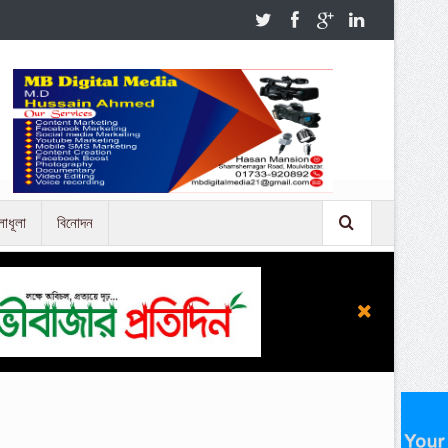
লাধূলা
বিনোদন