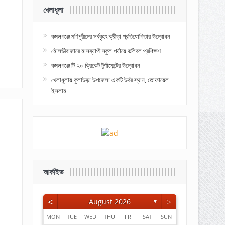
খেলাধূলা
কমলগঞ্জে মণিপুরীদের সর্ববৃহৎ ক্রীড়া প্রতিযোগিতার উদ্বোধন
মৌলভীবাজারে মাসব্যাপী স্কুল পর্যায়ে ভলিবল প্রশিক্ষণ
কমলগঞ্জে টি-২০ ক্রিকেট টুর্ণামেন্টের উদ্বোধন
খেলাধূলায় কুলাউড়া উপজেলা একটি উর্বর স্থান, তোফায়েল
ইসলাম
আর্কাইভ
<
>
August 2026
▼
MON
TUE
WED
THU
FRI
SAT
SUN