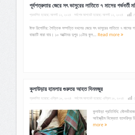
পূর্বশত্রুতার জেরে সৎ ভাসুরের লাতিতে ৭ মাসের গর্ভবর্তী ম
প্রকাশিত হয়েছে:
আগস্ট ১২, ২০২৪
সর্বশেষ আপডেট হয়েছে:
আগস্ট ১২, ২০২৪
দ
ষ্টাফ রিপোর্টার: পৈত্তিক সম্পত্তি দখলের জেরে সৎ ভাসুরের লাতিতে ৭ মাসের 
বাচ্চাটি মারা যায়। ১০ অক্টোবর দুপুর ১১টায় কুল...
Read more
কুলাউড়ায় হামলায় গুরুতর আহত দিনমজুর
প্রকাশিত হয়েছে:
এপ্রিল ১৮, ২০২৪
সর্বশেষ আপডেট হয়েছে:
এপ্রিল ১৮, ২০২৪
দ
কুলাউড়া প্রতিনিধি: মৌলভীবাজ
আইস্ক্রীম বিক্রেতা হতদরিদ্র 
more