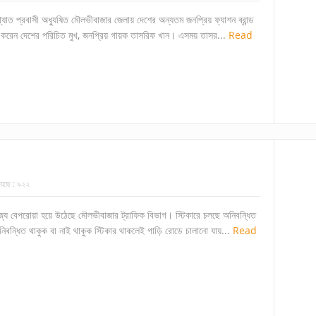
ী খ্যাত প্রবাসী অধ্যুষিত মৌলভীবাজার জেলায় দেশের অন্যতম জনপ্রিয় ফ্যাশন ব্রান্ড
করেন দেশের পরিচিত মুখ, জনপ্রিয় গায়ক তাসরিফ খান। এসময় তাসর...
Read
েছে :
৯২২
িজ্যে বেপরোয়া হয়ে উঠেছে মৌলভীবাজার ট্রাফিক বিভাগ। স্টিকারে চলছে অনিবন্ধিত
বন্ধিত থাকুক বা নাই থাকুক স্টিকার থাকলেই গাড়ি রোডে চালানো যায়...
Read