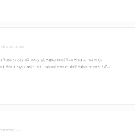
দেখা হয়েছে :
৩,১৬৩
 সদর উপজেলার গোরারাই বাজারে দুই গ্রামের সংঘর্ষে উভয় পক্ষের ২০ জন আহত
জন। শনিবার সন্ধ্যায় এঘটনা ঘটে। আহতরা হলেন গোরারাই গ্রামের আফজল মিয়া’...
দেখা হয়েছে :
৮০০