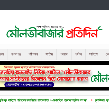
নগর
কমলগঞ্জ
শ্রীমঙ্গল
জাতীয়
প্রবাস
পর্যটন
সাহিত্য
খে
দের ক্যারিয়ার গাইডলাইন ও মেধাবৃত্তি প্রদান অনুষ্ঠান সম্পন্ন
কুলাউড়ায় জুলাই গনঅভূথান দিবস