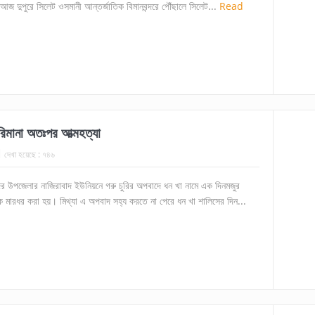
জ দুপুরে সিলেট ওসমানী আন্তর্জাতিক বিমানবন্দরে পৌঁছালে সিলেট...
Read
মানা অতঃপর আত্মহত্যা
দেখা হয়েছে :
৭৪৬
সদর উপজেলার নাজিরাবাদ ইউনিয়নে গরু চুরির অপবাদে ধন খা নামে এক দিনমজুর
 মারধর করা হয়। মিথ্যা এ অপবাদ সহ্য করতে না পেরে ধন খা শালিসের দিন...