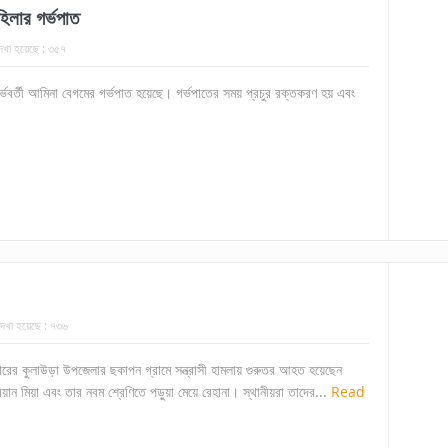
হিলার গর্ভপাত
েখা হয়েছে :
৩৫৭
গর্ভবর্তী আমিনা বেগমের গর্ভপাত হয়েছে। গর্ভপাতের সময় প্রচুর রক্তকরণ হয় এবং
েখা হয়েছে :
৭৩৬
ারের কুলাউড়া উপজেলার ছকাপন গ্রামে সন্ত্রাসী হামলায় গুরুতর আহত হয়েছেন
রিয়ান মিয়া এবং তার নবম শ্রেণিতে পড়ুয়া মেয়ে রেহানা। স্থানীয়রা তাদের...
Read