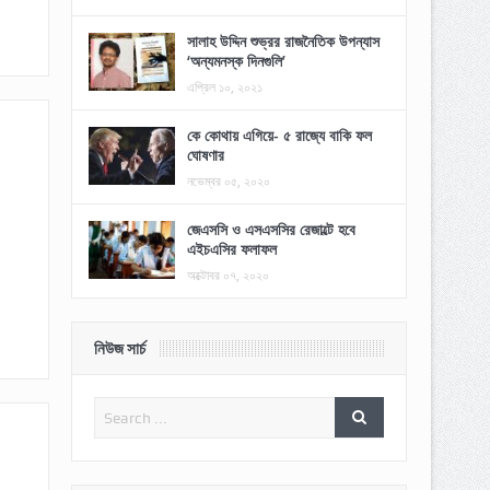
সালাহ উদ্দিন শুভ্রর রাজনৈতিক উপন্যাস
‘অন্যমনস্ক দিনগুলি’
এপ্রিল ১০, ২০২১
কে কোথায় এগিয়ে- ৫ রাজ্যে বাকি ফল
ঘোষণার
নভেম্বর ০৫, ২০২০
জেএসসি ও এসএসসির রেজাল্টে হবে
এইচএসির ফলাফল
অক্টোবর ০৭, ২০২০
নিউজ সার্চ