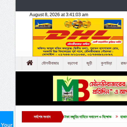
মৌলভীবাজার
বড়লেখা
জুড়ী
কুলাউড়া
রাজ
উনিয়ন নির্বাচন ও দৈনিক ৫০০ টাকা মজুরির দাবিতে সমাবেশ ও বিক্ষোভ
সর্বশেষ সংবাদ
হাকালুকি যুব সাহিত্য পরিষ