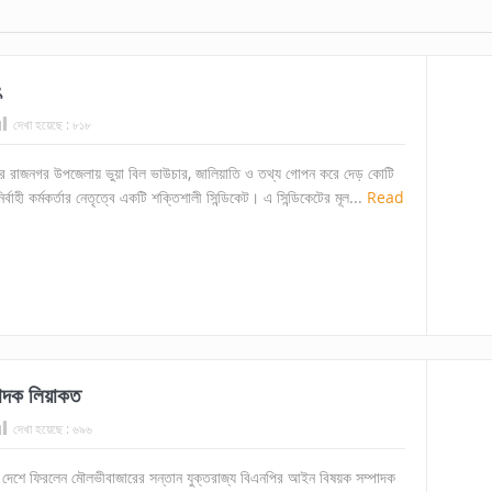
ৎ
দেখা হয়েছে :
৮১৮
 রাজনগর উপজেলায় ভুয়া বিল ভাউচার, জালিয়াতি ও তথ্য গোপন করে দেড় কোটি
্বাহী কর্মকর্তার নেতৃত্বে একটি শক্তিশালী সিন্ডিকেট। এ সিন্ডিকেটের মূল...
Read
পাদক লিয়াকত
দেখা হয়েছে :
৬৯৬
র পর দেশে ফিরলেন মৌলভীবাজারের সন্তান যুক্তরাজ্য বিএনপির আইন বিষয়ক সম্পাদক