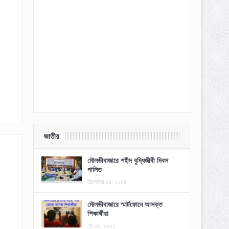
জাতীয়
মৌলভীবাজারে শহীদ বুদ্ধিজীবী দিবস
পালিত
ডিসেম্বর ১৪, ২০২৪
মৌলভীবাজারে স্মার্টফোনে আসক্ত
শিক্ষার্থীরা
মে ২৯, ২০২১