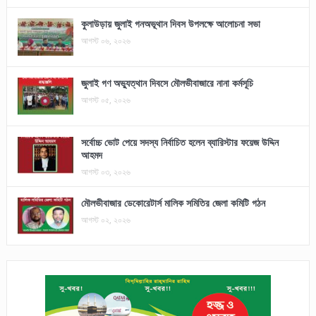
কুলাউড়ায় জুলাই গনঅভূথান দিবস উপলক্ষে আলোচনা সভা
আগস্ট ০৬, ২০২৬
জুলাই গণ অভ্যুত্থান দিবসে মৌলভীবাজারে নানা কর্মসূচি
আগস্ট ০৫, ২০২৬
সর্বোচ্চ ভোট পেয়ে সদস্য নির্বাচিত হলেন ব্যারিস্টার ফয়েজ উদ্দিন
আহমদ
আগস্ট ০৩, ২০২৬
মৌলভীবাজার ডেকোরেটার্স মালিক সমিতির জেলা কমিটি গঠন
আগস্ট ০২, ২০২৬