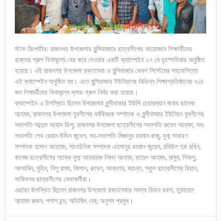
স্টাফ রিপোর্টার: রাজনগর উপজেলার মুন্সিবাজারে ছাত্রলীগের আয়োজনে শিক্ষার্থীদের
রক্তের গ্রুপ বিনামূল্যে বের করে দেওয়ার একটি ক্যাম্পেইন ২৭ মে বৃহস্পতিবার অনুষ্ঠিত
হয়েছে। এই রাজনগর উপজেলা রক্তসেবা ও মুন্সিবাজার কেবল সিস্টেমের সহযোগিতায়
এই ক্যাম্পেইন অনুষ্ঠিত হয়। এতে মুন্সিবাজার ইউনিয়নের বিভিন্ন শিক্ষাপ্রতিষ্ঠানের ৭১৪
জন শিক্ষার্থীদের বিনামূল্যে ব্লাড গ্রুপ নির্নয় করা হয়েছে।
ক্যাম্পেইন এ উপস্থিত ছিলেন উপজেলার মুন্সীবাজার ইউপি চেয়ারম্যান জনাব ছালেক
আহমদ, রাজনগর উপজেলা যুবলীগের ধর্মবিষয়ক সম্পাদক ও মুন্সীবাজার ইউনিয়ন যুবলীগের
সভাপতি আব্দুল আহাদ ডিপু, রাজনগর উপজেলা ছাত্রলীগের সভাপতি রুবেল আহমদ, সহ-
সভাপতি শেখ রেহান উদ্দিন জুবেল, সহ-সভাপতি মিজানুর রহমান রাজু, যুগ্ম সাধারণ
সম্পাদক হাসান আহমেদ, সাংগঠনিক সম্পাদক এহসানুর রহমান জুয়েল, রবিউল হক রবিন,
কলেজ ছাত্রলীগের সাবেক যুগ্ম আহবায়ক লিমন আহমদ, রায়েল আহমদ, মামুন, পিকলু,
আলামিন, মুহিন, নিপু রাজা, জিসান, রুবেল, আক্তার, জয়ন্ত, স্কুল ছাত্রলীগের রিয়ান,
সাকিবসহ ছাত্রলীগের নেতাকর্মীরা।
এছাড়া উপস্থিত ছিলেন রাজনগর উপজেলা রক্তসেবার সদস্য রিবান বকস, তুফায়েল
আহমদ রুকন, পলাশ চন্দ, অভিজিৎ দেব, অনুপম প্রমুখ।