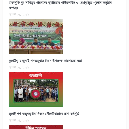
হাকালুকি যুব সাহিত্য পরিষদের ক্যারিয়ার গাইডলাইন ও মেধাবৃত্তি প্রদান অনুষ্ঠান
সম্পন্ন
আগস্ট ০৬, ২০২৬
কুলাউড়ায় জুলাই গনঅভূথান দিবস উপলক্ষে আলোচনা সভা
আগস্ট ০৬, ২০২৬
জুলাই গণ অভ্যুত্থান দিবসে মৌলভীবাজারে নানা কর্মসূচি
আগস্ট ০৫, ২০২৬