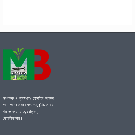
সম্পাদক ও প্রকাশকঃ হোসাইন আহমদ
যোগাযোগঃ হাসান ম্যানশন, (নিচ তলা),
শমসেরনগর রোড, চৌমূহনা,
মৌলভীবাজার।